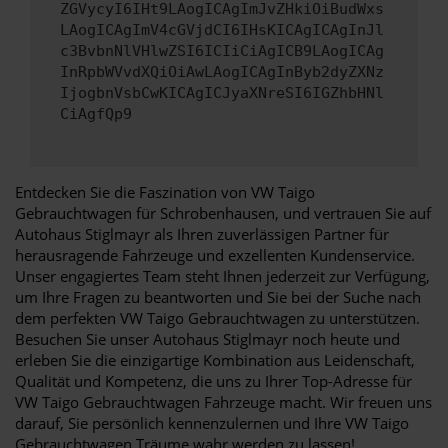
ZGVycyI6IHt9LAogICAgImJvZHkiOiBudWxs
LAogICAgImV4cGVjdCI6IHsKICAgICAgInJl
c3BvbnNlVHlwZSI6ICIiCiAgICB9LAogICAg
InRpbWVvdXQiOiAwLAogICAgInByb2dyZXNz
IjogbnVsbCwKICAgICJyaXNreSI6IGZhbHNl
CiAgfQp9
Entdecken Sie die Faszination von VW Taigo
Gebrauchtwagen für Schrobenhausen, und vertrauen Sie auf
Autohaus Stiglmayr als Ihren zuverlässigen Partner für
herausragende Fahrzeuge und exzellenten Kundenservice.
Unser engagiertes Team steht Ihnen jederzeit zur Verfügung,
um Ihre Fragen zu beantworten und Sie bei der Suche nach
dem perfekten VW Taigo Gebrauchtwagen zu unterstützen.
Besuchen Sie unser Autohaus Stiglmayr noch heute und
erleben Sie die einzigartige Kombination aus Leidenschaft,
Qualität und Kompetenz, die uns zu Ihrer Top-Adresse für
VW Taigo Gebrauchtwagen Fahrzeuge macht. Wir freuen uns
darauf, Sie persönlich kennenzulernen und Ihre VW Taigo
Gebrauchtwagen Träume wahr werden zu lassen!