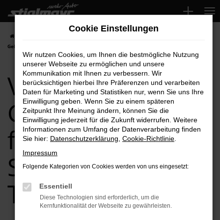
Zum
Hauptinhalt
Cookie Einstellungen
springen
Startseite
Schrobenhausen
VW
VW Taigo
VW Taigo
Gebrauchtwagen für Schrobenhausen Top-Angebote
Wir nutzen Cookies, um Ihnen die bestmögliche Nutzung
unserer Webseite zu ermöglichen und unsere
VW Taigo
Kommunikation mit Ihnen zu verbessern. Wir
berücksichtigen hierbei Ihre Präferenzen und verarbeiten
Daten für Marketing und Statistiken nur, wenn Sie uns Ihre
Gebrauchtwagen
Einwilligung geben. Wenn Sie zu einem späteren
Zeitpunkt Ihre Meinung ändern, können Sie die
Einwilligung jederzeit für die Zukunft widerrufen. Weitere
für
Informationen zum Umfang der Datenverarbeitung finden
Sie hier:
Datenschutzerklärung
,
Cookie-Richtlinie
.
Impressum
Schrobenhausen
Folgende Kategorien von Cookies werden von uns eingesetzt:
Top-Angebote
Essentiell
Diese Technologien sind erforderlich, um die
Kernfunktionalität der Webseite zu gewährleisten.