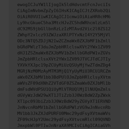
ewogICJuYW1lIjogIk5ldHdvcmtFcnJvciIs
CiAgImNvbmZpZyI6IHsKICAgICJtZXRob2Qi
OiAiR0VUIiwKICAgICJ1cmwiOiAiaHR0cHM6
Ly9hcGkueC5ha3MtcHJvZC5hdWRhcmlzLm5l
dC92MS9jbGllbnRzLzIzMTAvd2Vic2l0ZS12
ZWhpY2xlcz93ZWJzaXRlPTYxNzI4Y2Y5MjVl
ODc3NTQ5ZDJjN2IwZCZmaWx0ZXJbMF1bZmll
bGRdPWlzT3duJmZpbHRlclswXVt2YWx1ZV09
dHJ1ZSZmaWx0ZXJbMV1bZmllbGRdPW1vZGVs
JmZpbHRlclsxXVt2YWx1ZV09JTVCJTdCJTIy
YXVkYXJpc19pZCUyMiUzQSUyMjYwZTdmZDg4
MGRjNzM0MzAyMTM3MjQ1YyUyMiU3RCU1RCZm
aWx0ZXJbMV1bb3BdPUlOJmZpbHRlclsyXVtm
aWVsZF09dXNhZ2VTdGF0ZSZmaWx0ZXJbMl1b
dmFsdWVdPSU1QiUyMlVTRUQlMjIlNUQmZmls
dGVyWzJdW29wXT1JTiZzb3J0WzBdW2ZpZWxk
XT1pc093biZzb3J0WzBdW29yZGVyXT1ERVND
JnNvcnRbMV1bZmllbGRdPWlzVG9wJnNvcnRb
MV1bb3JkZXJdPURFU0Mmc29ydFsyXVtmaWVs
ZF09cHJpY2Umc29ydFsyXVtvcmRlcl09QVND
JmxpbWl0PTIwJnNraXA9MCIsCiAgICAiaGVh