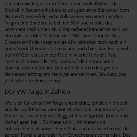
dennoch nicht ganz zutreffend, denn schließlich ist das
Modell in Südamerika bereits seit geraumer Zeit unter dem
Namen Nivus erfolgreich. Volkswagen erweitert mit dem
Taigo seine Bandbreite bei den SUV und rundet das
Sortiment nach unten ab. Entsprechend handelt es sich um
ein typisches Mini-SUV mit der DNA eines Coupés. Das
Crossover-Modell zeigt einige Ähnlichkeiten zum noch ein
gutes Stück kleineren T-Cross und auch hier standen sowohl
der VW Golf als auch der Polo in vilerlei Hinsicht Pate.
Technisch basiert der VW Taigo auf dem modularen
Querbaukasten A0 und ist natürlich durch den großen
Namensschriftzug am Heck gekennzeichnet. Ein Auto, das
jetzt schon für Furore sorgt.
Der VW Taigo in Zahlen
Wer sich für einen VW Taigo entscheidet, erhält ein Modell
aus der Golf-Klasse. Gemeint ist, dass die Länge von 4,27
Meter fast exakt der des Flaggschiffs entspricht. Breite und
Höhe liegen bei 1,76 Meter und 1,49 Meter und
entsprechend ist ausreichend Platz auch für Fahrten mit der
ganzen Familie und/oder fünf Erwachsenen vorhanden. Das