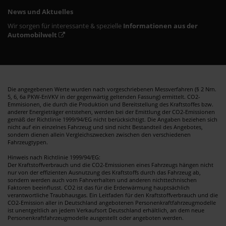
News und Aktuelles
Wir sorgen für interessante & spezielle
Informationen aus der
Automobilwelt
Die angegebenen Werte wurden nach vorgeschriebenen Messverfahren (§ 2 Nrn.
5, 6, 6a PKW-EnVKV in der gegenwärtig geltenden Fassung) ermittelt. CO2-
Emmisionen, die durch die Produktion und Bereitstellung des Kraftstoffes bzw.
anderer Energieträger entstehen, werden bei der Emittlung der CO2-Emissionen
gemäß der Richtlinie 1999/94/EG nicht berücksichtigt. Die Angaben beziehen sich
nicht auf ein einzelnes Fahrzeug und sind nicht Bestandteil des Angebotes,
sondern dienen allein Vergleichszwecken zwischen den verschiedenen
Fahrzeugtypen.
Hinweis nach Richtlinie 1999/94/EG:
Der Kraftstoffverbrauch und die CO2-Emissionen eines Fahrzeugs hängen nicht
nur von der effizienten Ausnutzung des Kraftstoffs durch das Fahrzeug ab,
sondern werden auch vom Fahrverhalten und anderen nichttechnischen
Faktoren beeinflusst. CO2 ist das für die Erderwärmung hauptsächlich
verantwortliche Traubhausgas. Ein Leitfaden für den Kraftstoffverbrauch und die
CO2-Emission aller in Deutschland angebotenen Personenkraftfahrzeugmodelle
ist unentgeltlich an jedem Verkaufsort Deutschland erhältlich, an dem neue
Personenkraftfahrzeugmodelle ausgestellt oder angeboten werden.