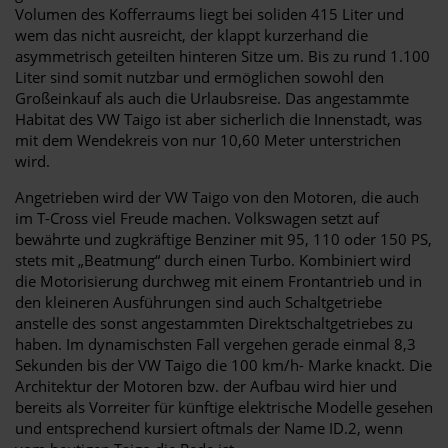
Volumen des Kofferraums liegt bei soliden 415 Liter und
wem das nicht ausreicht, der klappt kurzerhand die
asymmetrisch geteilten hinteren Sitze um. Bis zu rund 1.100
Liter sind somit nutzbar und ermöglichen sowohl den
Großeinkauf als auch die Urlaubsreise. Das angestammte
Habitat des VW Taigo ist aber sicherlich die Innenstadt, was
mit dem Wendekreis von nur 10,60 Meter unterstrichen
wird.
Angetrieben wird der VW Taigo von den Motoren, die auch
im T-Cross viel Freude machen. Volkswagen setzt auf
bewährte und zugkräftige Benziner mit 95, 110 oder 150 PS,
stets mit „Beatmung“ durch einen Turbo. Kombiniert wird
die Motorisierung durchweg mit einem Frontantrieb und in
den kleineren Ausführungen sind auch Schaltgetriebe
anstelle des sonst angestammten Direktschaltgetriebes zu
haben. Im dynamischsten Fall vergehen gerade einmal 8,3
Sekunden bis der VW Taigo die 100 km/h- Marke knackt. Die
Architektur der Motoren bzw. der Aufbau wird hier und
bereits als Vorreiter für künftige elektrische Modelle gesehen
und entsprechend kursiert oftmals der Name ID.2, wenn