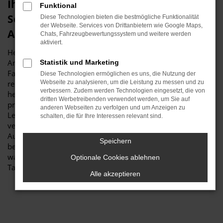
Ihren VW Taigo Gebrauchtwagen für
Funktional
Schrobenhausen erhalten Sie im
Diese Technologien bieten die bestmögliche Funktionalität
der Webseite. Services von Drittanbietern wie Google Maps,
Autohaus Stiglmayr
Chats, Fahrzeugbewertungssystem und weitere werden
aktiviert.
Herzlich willkommen bei Autohaus Stiglmayr – Ihre erste
Anlaufstelle für exzellente VW Taigo Gebrauchtwagen
Statistik und Marketing
Fahrzeuge für Schrobenhausen und Umgebung! Unser
Diese Technologien ermöglichen es uns, die Nutzung der
renommiertes Autohaus ist stolz darauf, Ihnen eine
Webseite zu analysieren, um die Leistung zu messen und zu
verbessern. Zudem werden Technologien eingesetzt, die von
herausragende Auswahl an VW Taigo Gebrauchtwagen zu
dritten Werbetreibenden verwendet werden, um Sie auf
präsentieren, die höchste Standards in Sachen Qualität und
anderen Webseiten zu verfolgen und um Anzeigen zu
Leistung erfüllen. Wir sind seit Jahren Ihr
schalten, die für Ihre Interessen relevant sind.
vertrauenswürdiger Partner, wenn es um erstklassige
Automobile geht. Erfahren Sie mehr über unsere
Speichern
beeindruckende VW Taigo Gebrauchtwagen Flotte und
warum Autohaus Stiglmayr die bevorzugte Adresse für VW
Optionale Cookies ablehnen
Taigo Gebrauchtwagen Liebhaber ist.
Alle akzeptieren