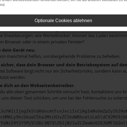
on dritten Werbetreibenden verwendet werden, um Sie auf anderen Webseiten zu ve
 ein paar Tipps, die dir helfen können:
ind.
rüfe deine Firewall und deine Internetverbindung.
 andere Webseiten, zum Beispiel deine Suchmaschine?
Optionale Cookies ablehnen
 deine Browsererweiterungen.
 Erweiterungen, wie Werbeblocker, können das Laden bestimmter 
n Browser oder in einem privaten Fenster?
e dein Gerät neu.
ann manchmal helfen, vorübergehende Probleme zu beheben.
e sicher, dass dein Browser und dein Betriebssystem auf de
ete Software birgt nicht nur ein Sicherheitsrisiko, sondern kann
tützt werden.
 dich an den Webseitenbetreiber.
u alle oben genannten Schritte versucht hast, kontaktiere uns 
 uns diesen Text schicken, um uns bei der Fehlersuche zu unterst
CJuYW1lIjogIk5ldHdvcmtFcnJvciIsCiAgImNvbmZpZyI6IHs
0cHM6Ly9hcGkueC5ha3MtcHJvZC5hdWRhcmlzLm5ldC92MS9jb
TYxNzI4Y2Y5MjVlODc3NTQ5ZDJjN2IwZCZmaWx0ZXJbMF1bZml