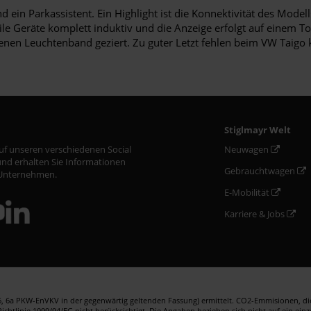
 ein Parkassistent. Ein Highlight ist die Konnektivität des Mode
le Geräte komplett induktiv und die Anzeige erfolgt auf einem To
enen Leuchtenband geziert. Zu guter Letzt fehlen beim VW Taigo 
Stiglmayr Welt
auf unseren verschiedenen Social
Neuwagen
nd erhalten Sie Informationen
Gebrauchtwagen
Unternehmen.
E-Mobilität
Karriere & Jobs
 6a PKW-EnVKV in der gegenwärtig geltenden Fassung) ermittelt. CO2-Emmisionen, die 
htlinie 1999/94/EG nicht berücksichtigt. Die Angaben beziehen sich nicht auf ein ein