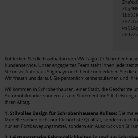
ZmaWx
ZDg4M
1bb3J
ZSZzb
wsCiA
cHJvZ
Entdecken Sie die Faszination von VW Taigo für Schrobenhause
Kundenservice. Unser engagiertes Team steht Ihnen jederzeit 
Sie unser Autohaus Stiglmayr noch heute und erleben Sie die e
Wir freuen uns darauf, Sie persönlich kennenzulernen und Ih
Willkommen in Schrobenhausen, einer Stadt, die Geschichte und
Automobilmarke, sondern als ein Statement für Stil, Leistung 
Ihren Alltag.
1. Stilvolles Design für Schrobenhausens Kulisse:
Die maler
Modelle stehen nicht nur für höchste Qualität, sondern auch f
nur ein Fortbewegungsmittel, sondern ein Ausdruck von Stil un
2. Leistungsstarke Fahrmöglichkeiten in und um Schrob