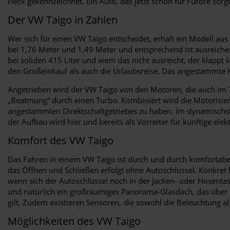
Heck gekennzeichnet. Ein Auto, das jetzt schon für Furore sorgt
Der VW Taigo in Zahlen
Wer sich für einen VW Taigo entscheidet, erhält ein Modell aus 
bei 1,76 Meter und 1,49 Meter und entsprechend ist ausreiche
bei soliden 415 Liter und wem das nicht ausreicht, der klappt
den Großeinkauf als auch die Urlaubsreise. Das angestammte H
Angetrieben wird der VW Taigo von den Motoren, die auch im T
„Beatmung“ durch einen Turbo. Kombiniert wird die Motorisier
angestammten Direktschaltgetriebes zu haben. Im dynamischst
der Aufbau wird hier und bereits als Vorreiter für künftige el
Komfort des VW Taigo
Das Fahren in einem VW Taigo ist durch und durch komfortabel.
das Öffnen und Schließen erfolgt ohne Autoschlüssel. Konkret 
wenn sich der Autoschlüssel noch in der Jacken- oder Hosenta
und natürlich ein großräumiges Panorama-Glasdach, das über d
gilt. Zudem existieren Sensoren, die sowohl die Beleuchtung a
Möglichkeiten des VW Taigo