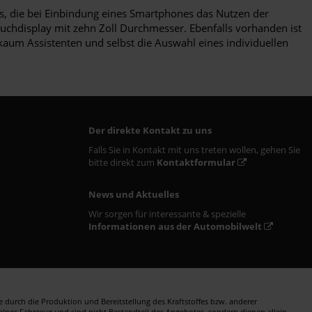
lls, die bei Einbindung eines Smartphones das Nutzen der
uchdisplay mit zehn Zoll Durchmesser. Ebenfalls vorhanden ist
kaum Assistenten und selbst die Auswahl eines individuellen
Der direkte Kontakt zu uns
Falls Sie in Kontakt mit uns treten wollen, gehen Sie
bitte direkt zum
Kontaktformular
News und Aktuelles
Wir sorgen für interessante & spezielle
Informationen aus der Automobilwelt
durch die Produktion und Bereitstellung des Kraftstoffes bzw. anderer
zelnes Fahrzeug und sind nicht Bestandteil des Angebotes, sondern dienen allein