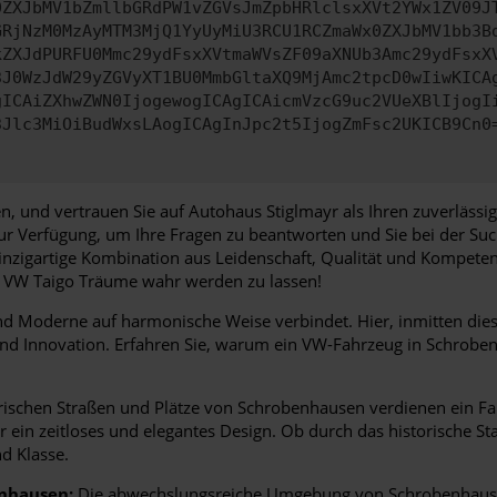
0ZXJbMV1bZmllbGRdPW1vZGVsJmZpbHRlclsxXVt2YWx1ZV09J
GRjNzM0MzAyMTM3MjQ1YyUyMiU3RCU1RCZmaWx0ZXJbMV1bb3B
kZXJdPURFU0Mmc29ydFsxXVtmaWVsZF09aXNUb3Amc29ydFsxX
3J0WzJdW29yZGVyXT1BU0MmbGltaXQ9MjAmc2tpcD0wIiwKICA
gICAiZXhwZWN0IjogewogICAgICAicmVzcG9uc2VUeXBlIjogI
3Jlc3MiOiBudWxsLAogICAgInJpc2t5IjogZmFsc2UKICB9Cn0
n, und vertrauen Sie auf Autohaus Stiglmayr als Ihren zuverläss
zur Verfügung, um Ihre Fragen zu beantworten und Sie bei der S
inzigartige Kombination aus Leidenschaft, Qualität und Kompeten
re VW Taigo Träume wahr werden zu lassen!
 Moderne auf harmonische Weise verbindet. Hier, inmitten dieser 
und Innovation. Erfahren Sie, warum ein VW-Fahrzeug in Schroben
ischen Straßen und Plätze von Schrobenhausen verdienen ein Fahr
ür ein zeitloses und elegantes Design. Ob durch das historische S
d Klasse.
enhausen:
Die abwechslungsreiche Umgebung von Schrobenhausen 