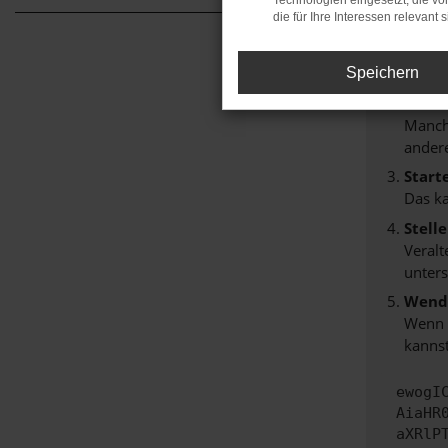
Technologien eingesetzt, die v
Hier sind
die für Ihre Interessen relevant s
Überp
Laden
Speichern
Prüfe
Manche
andere
Start
Das k
Stell
Veralt
unters
Wende
Wenn d
kannst
ewogI
AiaHR
aXRlP