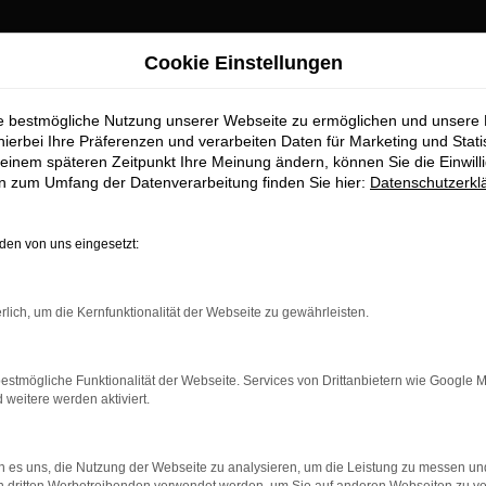
Cookie Einstellungen
ebote
ie bestmögliche Nutzung unserer Webseite zu ermöglichen und unsere
robenhausen Top-A
hierbei Ihre Präferenzen und verarbeiten Daten für Marketing und Stati
einem späteren Zeitpunkt Ihre Meinung ändern, können Sie die Einwillig
en zum Umfang der Datenverarbeitung finden Sie hier:
Datenschutzerkl
en erhalten Sie im Autohaus Stigl
en von uns eingesetzt:
ufstelle für exzellente VW Taigo Fahrzeuge für Schrobenhausen 
 die höchste Standards in Sachen Qualität und Leistung erfüllen.
rlich, um die Kernfunktionalität der Webseite zu gewährleisten.
re beeindruckende VW Taigo Flotte und warum Autohaus Stiglmayr
estmögliche Funktionalität der Webseite. Services von Drittanbietern wie Google 
eitere werden aktiviert.
r: Network Error
 es uns, die Nutzung der Webseite zu analysieren, um die Leistung zu messen u
n ist ein Fehler aufgetreten.