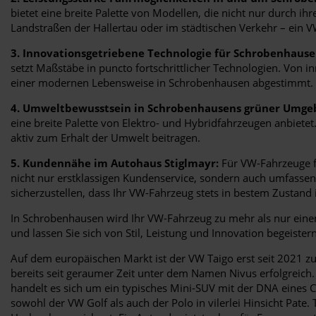
bietet eine breite Palette von Modellen, die nicht nur durch i
Landstraßen der Hallertau oder im städtischen Verkehr – ein V
3. Innovationsgetriebene Technologie für Schrobenhause
setzt Maßstäbe in puncto fortschrittlicher Technologien. Von 
einer modernen Lebensweise in Schrobenhausen abgestimmt.
4. Umweltbewusstsein in Schrobenhausens grüner Umge
eine breite Palette von Elektro- und Hybridfahrzeugen anbie
aktiv zum Erhalt der Umwelt beitragen.
5. Kundennähe im Autohaus Stiglmayr:
Für VW-Fahrzeuge fü
nicht nur erstklassigen Kundenservice, sondern auch umfasse
sicherzustellen, dass Ihr VW-Fahrzeug stets in bestem Zustand i
In Schrobenhausen wird Ihr VW-Fahrzeug zu mehr als nur einem
und lassen Sie sich von Stil, Leistung und Innovation begeister
Auf dem europäischen Markt ist der VW Taigo erst seit 2021 zu
bereits seit geraumer Zeit unter dem Namen Nivus erfolgreich
handelt es sich um ein typisches Mini-SUV mit der DNA eines C
sowohl der VW Golf als auch der Polo in vilerlei Hinsicht Pa