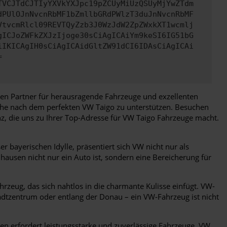
TVCJTdCJTIyYXVkYXJpc19pZCUyMiUzQSUyMjYwZTdm
dPUlOJnNvcnRbMF1bZmllbGRdPWlzT3duJnNvcnRbMF
VtvcmRlcl09REVTQyZzb3J0WzJdW2ZpZWxkXT1wcmlj
gICJoZWFkZXJzIjoge30sCiAgICAiYm9keSI6IG51bG
iIKICAgIH0sCiAgICAidGltZW91dCI6IDAsCiAgICAi
=
igen Partner für herausragende Fahrzeuge und exzellenten
uche nach dem perfekten VW Taigo zu unterstützen. Besuchen
z, die uns zu Ihrer Top-Adresse für VW Taigo Fahrzeuge macht.
bayerischen Idylle, präsentiert sich VW nicht nur als
hausen nicht nur ein Auto ist, sondern eine Bereicherung für
zeug, das sich nahtlos in die charmante Kulisse einfügt. VW-
tadtzentrum oder entlang der Donau – ein VW-Fahrzeug ist nicht
erfordert leistungsstarke und zuverlässige Fahrzeuge. VW