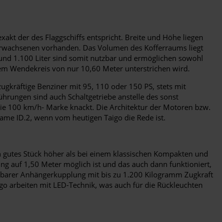
exakt der des Flaggschiffs entspricht. Breite und Höhe liegen
 Erwachsenen vorhanden. Das Volumen des Kofferraums liegt
 rund 1.100 Liter sind somit nutzbar und ermöglichen sowohl
dem Wendekreis von nur 10,60 Meter unterstrichen wird.
gkräftige Benziner mit 95, 110 oder 150 PS, stets mit
hrungen sind auch Schaltgetriebe anstelle des sonst
ie 100 km/h- Marke knackt. Die Architektur der Motoren bzw.
Name ID.2, wenn vom heutigen Taigo die Rede ist.
in gutes Stück höher als bei einem klassischen Kompakten und
ng auf 1,50 Meter möglich ist und das auch dann funktioniert,
ehmbarer Anhängerkupplung mit bis zu 1.200 Kilogramm Zugkraft
go arbeiten mit LED-Technik, was auch für die Rückleuchten