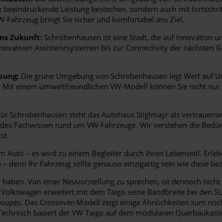
hre beeindruckende Leistung bestechen, sondern auch mit fortschrit
W-Fahrzeug bringt Sie sicher und komfortabel ans Ziel.
ns Zukunft:
Schrobenhausen ist eine Stadt, die auf Innovation und
innovativen Assistenzsystemen bis zur Connectivity der nächsten
bung:
Die grüne Umgebung von Schrobenhausen legt Wert auf U
tet. Mit einem umweltfreundlichen VW-Modell können Sie nicht n
r Schrobenhausen steht das Autohaus Stiglmayr als vertrauensw
ndes Fachwissen rund um VW-Fahrzeuge. Wir verstehen die Bedür
st.
 Auto – es wird zu einem Begleiter durch Ihren Lebensstil. Erle
n – denn Ihr Fahrzeug sollte genauso einzigartig sein wie diese be
 haben. Von einer Neuvorstellung zu sprechen, ist dennoch nicht 
. Volkswagen erweitert mit dem Taigo seine Bandbreite bei den 
oupés. Das Crossover-Modell zeigt einige Ähnlichkeiten zum noch
te. Technisch basiert der VW Taigo auf dem modularen Querbaukas