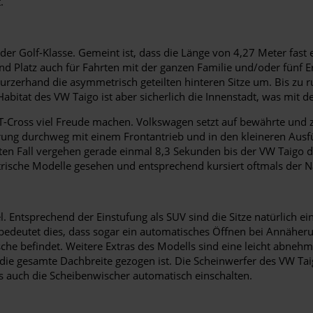
.
der Golf-Klasse. Gemeint ist, dass die Länge von 4,27 Meter fast 
nd Platz auch für Fahrten mit der ganzen Familie und/oder fünf
 kurzerhand die asymmetrisch geteilten hinteren Sitze um. Bis zu
abitat des VW Taigo ist aber sicherlich die Innenstadt, was mit 
-Cross viel Freude machen. Volkswagen setzt auf bewährte und zu
ung durchweg mit einem Frontantrieb und in den kleineren Ausfü
en Fall vergehen gerade einmal 8,3 Sekunden bis der VW Taigo d
ektrische Modelle gesehen und entsprechend kursiert oftmals der 
 Entsprechend der Einstufung als SUV sind die Sitze natürlich e
bedeutet dies, dass sogar ein automatisches Öffnen bei Annäheru
sche befindet. Weitere Extras des Modells sind eine leicht abn
ie gesamte Dachbreite gezogen ist. Die Scheinwerfer des VW Tai
ls auch die Scheibenwischer automatisch einschalten.