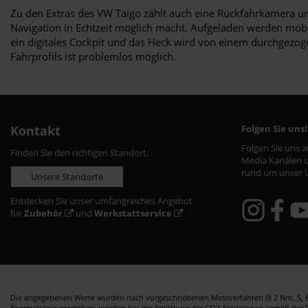
Zu den Extras des VW Taigo zählt auch eine Rückfahrkamera und
Navigation in Echtzeit möglich macht. Aufgeladen werden mobi
ein digitales Cockpit und das Heck wird von einem durchgezog
Fahrprofils ist problemlos möglich.
Kontakt
Folgen Sie uns!
Folgen Sie uns 
Finden Sie den richtigen Standort:
Media Kanälen u
rund um unser 
Unsere Standorte
Entdecken Sie unser umfangreiches Angebot
für
Zubehör
und
Werkstattservice
Die angegebenen Werte wurden nach vorgeschriebenen Messverfahren (§ 2 Nrn. 5, 6,
Energieträger entstehen, werden bei der Emittlung der CO2-Emissionen gemäß der Ric