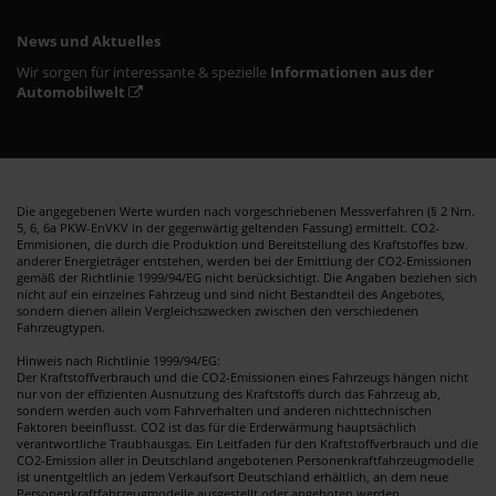
News und Aktuelles
Wir sorgen für interessante & spezielle
Informationen aus der
Automobilwelt
Die angegebenen Werte wurden nach vorgeschriebenen Messverfahren (§ 2 Nrn.
5, 6, 6a PKW-EnVKV in der gegenwärtig geltenden Fassung) ermittelt. CO2-
Emmisionen, die durch die Produktion und Bereitstellung des Kraftstoffes bzw.
anderer Energieträger entstehen, werden bei der Emittlung der CO2-Emissionen
gemäß der Richtlinie 1999/94/EG nicht berücksichtigt. Die Angaben beziehen sich
nicht auf ein einzelnes Fahrzeug und sind nicht Bestandteil des Angebotes,
sondern dienen allein Vergleichszwecken zwischen den verschiedenen
Fahrzeugtypen.
Hinweis nach Richtlinie 1999/94/EG:
Der Kraftstoffverbrauch und die CO2-Emissionen eines Fahrzeugs hängen nicht
nur von der effizienten Ausnutzung des Kraftstoffs durch das Fahrzeug ab,
sondern werden auch vom Fahrverhalten und anderen nichttechnischen
Faktoren beeinflusst. CO2 ist das für die Erderwärmung hauptsächlich
verantwortliche Traubhausgas. Ein Leitfaden für den Kraftstoffverbrauch und die
CO2-Emission aller in Deutschland angebotenen Personenkraftfahrzeugmodelle
ist unentgeltlich an jedem Verkaufsort Deutschland erhältlich, an dem neue
Personenkraftfahrzeugmodelle ausgestellt oder angeboten werden.