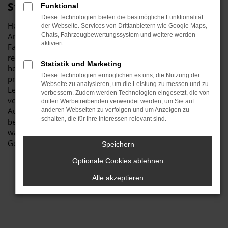
Stiglmayr
Funktional
Diese Technologien bieten die bestmögliche Funktionalität
Herzlich willkommen bei Autohaus Stiglmayr – Ihre erste
der Webseite. Services von Drittanbietern wie Google Maps,
Anlaufstelle für exzellente VW Golf Gebrauchtwagen
Chats, Fahrzeugbewertungssystem und weitere werden
aktiviert.
Fahrzeuge für Schwabach und Umgebung! Unser
renommiertes Autohaus ist stolz darauf, Ihnen eine
Statistik und Marketing
herausragende Auswahl an VW Golf Gebrauchtwagen zu
Diese Technologien ermöglichen es uns, die Nutzung der
präsentieren, die höchste Standards in Sachen Qualität und
Webseite zu analysieren, um die Leistung zu messen und zu
Leistung erfüllen. Wir sind seit Jahren Ihr
verbessern. Zudem werden Technologien eingesetzt, die von
vertrauenswürdiger Partner, wenn es um erstklassige
dritten Werbetreibenden verwendet werden, um Sie auf
Automobile geht. Erfahren Sie mehr über unsere
anderen Webseiten zu verfolgen und um Anzeigen zu
schalten, die für Ihre Interessen relevant sind.
beeindruckende VW Golf Gebrauchtwagen Flotte und
warum Autohaus Stiglmayr die bevorzugte Adresse für VW
Golf Gebrauchtwagen Liebhaber ist.
Speichern
Optionale Cookies ablehnen
Alle akzeptieren