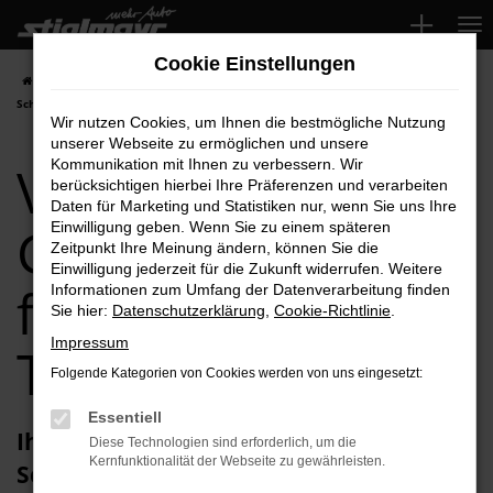
Zum
Hauptinhalt
Cookie Einstellungen
springen
Startseite
Schwabach
VW
VW Golf
VW Golf Gebrauchtwagen für
Schwabach Top-Angebote
Wir nutzen Cookies, um Ihnen die bestmögliche Nutzung
unserer Webseite zu ermöglichen und unsere
VW Golf
Kommunikation mit Ihnen zu verbessern. Wir
berücksichtigen hierbei Ihre Präferenzen und verarbeiten
Daten für Marketing und Statistiken nur, wenn Sie uns Ihre
Gebrauchtwagen
Einwilligung geben. Wenn Sie zu einem späteren
Zeitpunkt Ihre Meinung ändern, können Sie die
Einwilligung jederzeit für die Zukunft widerrufen. Weitere
für Schwabach
Informationen zum Umfang der Datenverarbeitung finden
Sie hier:
Datenschutzerklärung
,
Cookie-Richtlinie
.
Impressum
Top-Angebote
Folgende Kategorien von Cookies werden von uns eingesetzt:
Essentiell
Ihren VW Golf Gebrauchtwagen für
Diese Technologien sind erforderlich, um die
Kernfunktionalität der Webseite zu gewährleisten.
Schwabach erhalten Sie im Autohaus