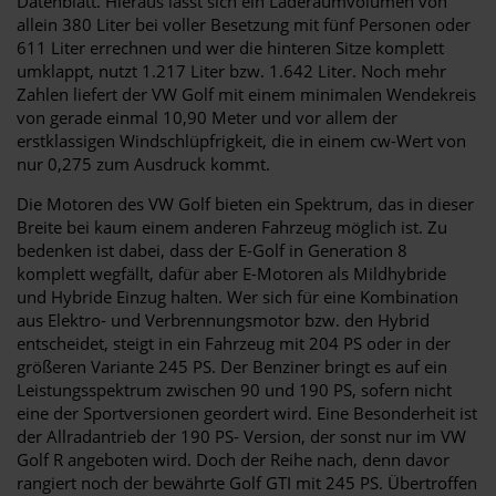
Datenblatt. Hieraus lässt sich ein Laderaumvolumen von
allein 380 Liter bei voller Besetzung mit fünf Personen oder
611 Liter errechnen und wer die hinteren Sitze komplett
umklappt, nutzt 1.217 Liter bzw. 1.642 Liter. Noch mehr
Zahlen liefert der VW Golf mit einem minimalen Wendekreis
von gerade einmal 10,90 Meter und vor allem der
erstklassigen Windschlüpfrigkeit, die in einem cw-Wert von
nur 0,275 zum Ausdruck kommt.
Die Motoren des VW Golf bieten ein Spektrum, das in dieser
Breite bei kaum einem anderen Fahrzeug möglich ist. Zu
bedenken ist dabei, dass der E-Golf in Generation 8
komplett wegfällt, dafür aber E-Motoren als Mildhybride
und Hybride Einzug halten. Wer sich für eine Kombination
aus Elektro- und Verbrennungsmotor bzw. den Hybrid
entscheidet, steigt in ein Fahrzeug mit 204 PS oder in der
größeren Variante 245 PS. Der Benziner bringt es auf ein
Leistungsspektrum zwischen 90 und 190 PS, sofern nicht
eine der Sportversionen geordert wird. Eine Besonderheit ist
der Allradantrieb der 190 PS- Version, der sonst nur im VW
Golf R angeboten wird. Doch der Reihe nach, denn davor
rangiert noch der bewährte Golf GTI mit 245 PS. Übertroffen