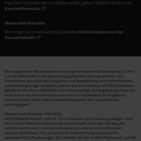
Falls Sie in Kontakt mit uns treten wollen, gehen Sie bitte direkt zum
Kontaktformular
News und Aktuelles
Wir sorgen für interessante & spezielle
Informationen aus der
Automobilwelt
Die angegebenen Werte wurden nach vorgeschriebenen Messverfahren (§ 2 Nrn.
5, 6, 6a PKW-EnVKV in der gegenwärtig geltenden Fassung) ermittelt. CO2-
Emmisionen, die durch die Produktion und Bereitstellung des Kraftstoffes bzw.
anderer Energieträger entstehen, werden bei der Emittlung der CO2-Emissionen
gemäß der Richtlinie 1999/94/EG nicht berücksichtigt. Die Angaben beziehen sich
nicht auf ein einzelnes Fahrzeug und sind nicht Bestandteil des Angebotes,
sondern dienen allein Vergleichszwecken zwischen den verschiedenen
Fahrzeugtypen.
Hinweis nach Richtlinie 1999/94/EG:
Der Kraftstoffverbrauch und die CO2-Emissionen eines Fahrzeugs hängen nicht
nur von der effizienten Ausnutzung des Kraftstoffs durch das Fahrzeug ab,
sondern werden auch vom Fahrverhalten und anderen nichttechnischen
Faktoren beeinflusst. CO2 ist das für die Erderwärmung hauptsächlich
verantwortliche Traubhausgas. Ein Leitfaden für den Kraftstoffverbrauch und die