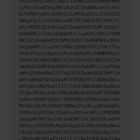
OiAiR0VUIiwKICAgICJ1cmwiOiAiaHR0cHM6
Ly9hcGkueC5ha3MtcHJvZC5hdWRhcmlzLm5l
dC92MS9jbGllbnRzLzIzMTAvd2Vic2l0ZS12
ZWhpY2xlcz93ZWJzaXRlPTYxNzI4Y2Y5MjVl
ODc3NTQ5ZDJjN2IwZCZmaWx0ZXJbMF1bZmll
bGRdPWlzT3duJmZpbHRlclswXVt2YWx1ZV09
dHJ1ZSZmaWx0ZXJbMV1bZmllbGRdPW1vZGVs
JmZpbHRlclsxXVt2YWx1ZV09JTVCJTdCJTIy
YXVkYXJpc19pZCUyMiUzQSUyMjVhNWNhMzE5
ZDA0Y2E5MDg5NDViYjUxOSUyMiU3RCU1RCZm
aWx0ZXJbMV1bb3BdPUlOJmZpbHRlclsyXVtm
aWVsZF09dXNhZ2VTdGF0ZSZmaWx0ZXJbMl1b
dmFsdWVdPSU1QiUyMlVTRUQlMjIlNUQmZmls
dGVyWzJdW29wXT1JTiZzb3J0WzBdW2ZpZWxk
XT1pc093biZzb3J0WzBdW29yZGVyXT1ERVND
JnNvcnRbMV1bZmllbGRdPWlzVG9wJnNvcnRb
MV1bb3JkZXJdPURFU0Mmc29ydFsyXVtmaWVs
ZF09cHJpY2Umc29ydFsyXVtvcmRlcl09QVND
JmxpbWl0PTIwJnNraXA9MCIsCiAgICAiaGVh
ZGVycyI6IHt9LAogICAgImJvZHkiOiBudWxs
LAogICAgImV4cGVjdCI6IHsKICAgICAgInJl
c3BvbnNlVHlwZSI6ICIiCiAgICB9LAogICAg