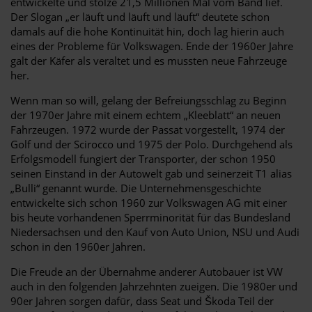
entwickelte und stolze 21,5 Millionen Mal vom Band lief.
Der Slogan „er läuft und läuft und läuft“ deutete schon
damals auf die hohe Kontinuität hin, doch lag hierin auch
eines der Probleme für Volkswagen. Ende der 1960er Jahre
galt der Käfer als veraltet und es mussten neue Fahrzeuge
her.
Wenn man so will, gelang der Befreiungsschlag zu Beginn
der 1970er Jahre mit einem echtem „Kleeblatt“ an neuen
Fahrzeugen. 1972 wurde der Passat vorgestellt, 1974 der
Golf und der Scirocco und 1975 der Polo. Durchgehend als
Erfolgsmodell fungiert der Transporter, der schon 1950
seinen Einstand in der Autowelt gab und seinerzeit T1 alias
„Bulli“ genannt wurde. Die Unternehmensgeschichte
entwickelte sich schon 1960 zur Volkswagen AG mit einer
bis heute vorhandenen Sperrminorität für das Bundesland
Niedersachsen und den Kauf von Auto Union, NSU und Audi
schon in den 1960er Jahren.
Die Freude an der Übernahme anderer Autobauer ist VW
auch in den folgenden Jahrzehnten zueigen. Die 1980er und
90er Jahren sorgen dafür, dass Seat und Škoda Teil der