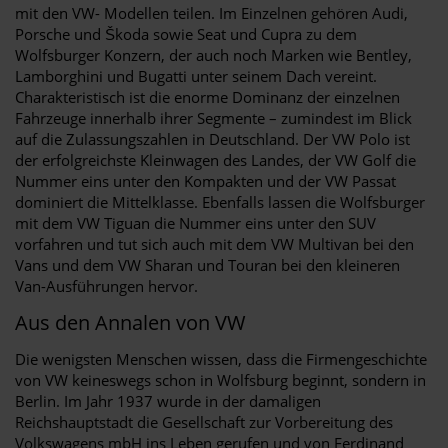
mit den VW- Modellen teilen. Im Einzelnen gehören Audi,
Porsche und Škoda sowie Seat und Cupra zu dem
Wolfsburger Konzern, der auch noch Marken wie Bentley,
Lamborghini und Bugatti unter seinem Dach vereint.
Charakteristisch ist die enorme Dominanz der einzelnen
Fahrzeuge innerhalb ihrer Segmente – zumindest im Blick
auf die Zulassungszahlen in Deutschland. Der VW Polo ist
der erfolgreichste Kleinwagen des Landes, der VW Golf die
Nummer eins unter den Kompakten und der VW Passat
dominiert die Mittelklasse. Ebenfalls lassen die Wolfsburger
mit dem VW Tiguan die Nummer eins unter den SUV
vorfahren und tut sich auch mit dem VW Multivan bei den
Vans und dem VW Sharan und Touran bei den kleineren
Van-Ausführungen hervor.
Aus den Annalen von VW
Die wenigsten Menschen wissen, dass die Firmengeschichte
von VW keineswegs schon in Wolfsburg beginnt, sondern in
Berlin. Im Jahr 1937 wurde in der damaligen
Reichshauptstadt die Gesellschaft zur Vorbereitung des
Volkswagens mbH ins Leben gerufen und von Ferdinand