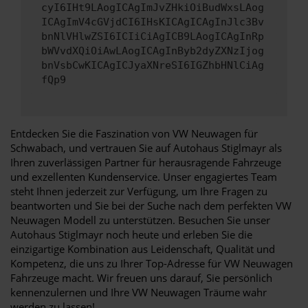
cyI6IHt9LAogICAgImJvZHkiOiBudWxsLAog
ICAgImV4cGVjdCI6IHsKICAgICAgInJlc3Bv
bnNlVHlwZSI6ICIiCiAgICB9LAogICAgInRp
bWVvdXQiOiAwLAogICAgInByb2dyZXNzIjog
bnVsbCwKICAgICJyaXNreSI6IGZhbHNlCiAg
fQp9
Entdecken Sie die Faszination von VW Neuwagen für
Schwabach, und vertrauen Sie auf Autohaus Stiglmayr als
Ihren zuverlässigen Partner für herausragende Fahrzeuge
und exzellenten Kundenservice. Unser engagiertes Team
steht Ihnen jederzeit zur Verfügung, um Ihre Fragen zu
beantworten und Sie bei der Suche nach dem perfekten VW
Neuwagen Modell zu unterstützen. Besuchen Sie unser
Autohaus Stiglmayr noch heute und erleben Sie die
einzigartige Kombination aus Leidenschaft, Qualität und
Kompetenz, die uns zu Ihrer Top-Adresse für VW Neuwagen
Fahrzeuge macht. Wir freuen uns darauf, Sie persönlich
kennenzulernen und Ihre VW Neuwagen Träume wahr
werden zu lassen!