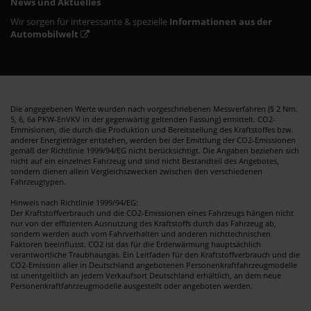
News und Aktuelles
Wir sorgen für interessante & spezielle
Informationen aus der
Automobilwelt
Die angegebenen Werte wurden nach vorgeschriebenen Messverfahren (§ 2 Nrn.
5, 6, 6a PKW-EnVKV in der gegenwärtig geltenden Fassung) ermittelt. CO2-
Emmisionen, die durch die Produktion und Bereitstellung des Kraftstoffes bzw.
anderer Energieträger entstehen, werden bei der Emittlung der CO2-Emissionen
gemäß der Richtlinie 1999/94/EG nicht berücksichtigt. Die Angaben beziehen sich
nicht auf ein einzelnes Fahrzeug und sind nicht Bestandteil des Angebotes,
sondern dienen allein Vergleichszwecken zwischen den verschiedenen
Fahrzeugtypen.
Hinweis nach Richtlinie 1999/94/EG:
Der Kraftstoffverbrauch und die CO2-Emissionen eines Fahrzeugs hängen nicht
nur von der effizienten Ausnutzung des Kraftstoffs durch das Fahrzeug ab,
sondern werden auch vom Fahrverhalten und anderen nichttechnischen
Faktoren beeinflusst. CO2 ist das für die Erderwärmung hauptsächlich
verantwortliche Traubhausgas. Ein Leitfaden für den Kraftstoffverbrauch und die
CO2-Emission aller in Deutschland angebotenen Personenkraftfahrzeugmodelle
ist unentgeltlich an jedem Verkaufsort Deutschland erhältlich, an dem neue
Personenkraftfahrzeugmodelle ausgestellt oder angeboten werden.