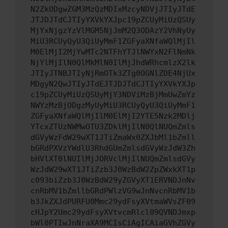
N2ZkODgwZGM3MzQzMDIxMzcyNDVjJTIyJTdE
JTJDJTdCJTIyYXVkYXJpc19pZCUyMiUzQSUy
MjYxNjgzYzVlMGM5NjJmM2Q3ODAzY2VhNyUy
MiU3RCUyQyU3QiUyMmF1ZGFyaXNfaWQlMjIl
M0ElMjI2MjYwMTc2NTFhYTJlNWYxN2FlNmNk
NjYlMjIlN0QlMkMlN0IlMjJhdWRhcmlzX2lk
JTIyJTNBJTIyNjRmOTk3ZTg0OGNlZDE4NjUx
MDgyN2QwJTIyJTdEJTJDJTdCJTIyYXVkYXJp
c19pZCUyMiUzQSUyMjY3NDViMzBjMmUwZmYz
NWYzMzBjODgzMyUyMiU3RCUyQyU3QiUyMmF1
ZGFyaXNfaWQlMjIlM0ElMjI2YTE5Nzk2MDlj
YTcxZTUzNWMwOTU3ZDklMjIlN0QlNUQmZmls
dGVyWzFdW29wXT1JTiZmaWx0ZXJbMl1bZmll
bGRdPXVzYWdlU3RhdGUmZmlsdGVyWzJdW3Zh
bHVlXT0lNUIlMjJORVclMjIlNUQmZmlsdGVy
WzJdW29wXT1JTiZzb3J0WzBdW2ZpZWxkXT1p
c093biZzb3J0WzBdW29yZGVyXT1ERVNDJnNv
cnRbMV1bZmllbGRdPWlzVG9wJnNvcnRbMV1b
b3JkZXJdPURFU0Mmc29ydFsyXVtmaWVsZF09
cHJpY2Umc29ydFsyXVtvcmRlcl09QVNDJmxp
bWl0PTIwJnNraXA9MCIsCiAgICAiaGVhZGVy