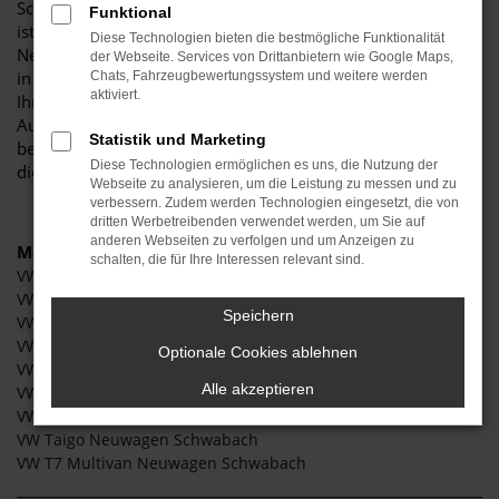
Schwabach und Umgebung! Unser renommiertes Autohaus
Funktional
ist stolz darauf, Ihnen eine herausragende Auswahl an VW
Diese Technologien bieten die bestmögliche Funktionalität
Neuwagen Modellen zu präsentieren, die höchste Standards
der Webseite. Services von Drittanbietern wie Google Maps,
in Sachen Qualität und Leistung erfüllen. Wir sind seit Jahren
Chats, Fahrzeugbewertungssystem und weitere werden
aktiviert.
Ihr vertrauenswürdiger Partner, wenn es um erstklassige
Automobile geht. Erfahren Sie mehr über unsere
Statistik und Marketing
beeindruckende VW-Flotte und warum Autohaus Stiglmayr
Diese Technologien ermöglichen es uns, die Nutzung der
die bevorzugte Adresse für VW Neuwagen Liebhaber ist.
Webseite zu analysieren, um die Leistung zu messen und zu
verbessern. Zudem werden Technologien eingesetzt, die von
dritten Werbetreibenden verwendet werden, um Sie auf
anderen Webseiten zu verfolgen und um Anzeigen zu
Modelle
schalten, die für Ihre Interessen relevant sind.
VW Caddy Neuwagen Schwabach
VW Golf Neuwagen Schwabach
Speichern
VW Passat Neuwagen Schwabach
VW Polo Neuwagen Schwabach
Optionale Cookies ablehnen
VW T-Roc Neuwagen Schwabach
Alle akzeptieren
VW Touareg Neuwagen Schwabach
VW ID.4 Neuwagen Schwabach
VW Taigo Neuwagen Schwabach
VW T7 Multivan Neuwagen Schwabach