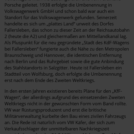
Porsche geleitet. 1938 erfolgte die Umbenennung in
Volkswagenwerk GmbH und schon bald war auch ein
Standort für das Volkswagenwerk gefunden. Seinerzeit
handelte es sich um „plattes Land“ unweit des Dorfes
Fallersleben, das schon zu dieser Zeit an der Reichsautobahn
2 (heute die A2) und gleichermaßen am Mittellandkanal lag.
Als Pluspunkt für die neu gegründete „Stadt des KdF-Wagens
bei Fallersleben“ fungierte auch die Nähe zu den Metropolen
Braunschweig und Hannover, die identischen Entfernung
nach Berlin und das Ruhrgebiet sowie die gute Anbindung
des Stahlstandorts in Salzgitter. Heute ist Fallersleben ein
Stadtteil von Wolfsburg, doch erfolgte die Umbenennung
erst nach dem Ende des Zweiten Weltkriegs.
In den ersten Jahren existieren bereits Pläne für den „KfF-
Wagen“, der allerdings aufgrund des einsetzenden Zweiten
Weltkriegs nicht in der gewünschten Form vom Band rollte.
VW war Rüstungsproduzent und erst die britische
Militärverwaltung kurbelte den Bau eines zivilen Fahrzeugs
an. Die Rede ist natürlich vom VW Käfer, der sich zum
Verkaufsschlager der unmittelbaren Nachkriegszeit