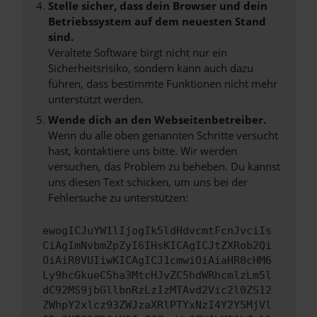
Stelle sicher, dass dein Browser und dein
Betriebssystem auf dem neuesten Stand
sind.
Veraltete Software birgt nicht nur ein
Sicherheitsrisiko, sondern kann auch dazu
führen, dass bestimmte Funktionen nicht mehr
unterstützt werden.
Wende dich an den Webseitenbetreiber.
Wenn du alle oben genannten Schritte versucht
hast, kontaktiere uns bitte. Wir werden
versuchen, das Problem zu beheben. Du kannst
uns diesen Text schicken, um uns bei der
Fehlersuche zu unterstützen:
ewogICJuYW1lIjogIk5ldHdvcmtFcnJvciIs
CiAgImNvbmZpZyI6IHsKICAgICJtZXRob2Qi
OiAiR0VUIiwKICAgICJ1cmwiOiAiaHR0cHM6
Ly9hcGkueC5ha3MtcHJvZC5hdWRhcmlzLm5l
dC92MS9jbGllbnRzLzIzMTAvd2Vic2l0ZS12
ZWhpY2xlcz93ZWJzaXRlPTYxNzI4Y2Y5MjVl