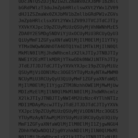
ODc3NTQ5ZDJjN2IwZCZmaWx0ZXJbMF1bZmll
bGRdPWlzT3duJmZpbHRlclswXVt2YWx1ZV09
dHJ1ZSZmaWx0ZXJbMV1bZmllbGRdPW1vZGVs
JmZpbHRlclsxXVt2YWx1ZV09JTVCJTdCJTIy
YXVkYXJpc19pZCUyMiUzQSUyMjVhNWNhMzE5
ZDA0Y2E5MDg5NDViYjUxOCUyMiU3RCUyQyU3
QiUyMmF1ZGFyaXNfaWQlMjIlM0ElMjI1YTVj
YTMxOWQwNGNhOTA4OTQ1YmI1MTklMjIlN0Ql
MkMlN0IlMjJhdWRhcmlzX2lkJTIyJTNBJTIy
NWE1Y2EzMTlkMDRjYTkwODk0NWJiNTFhJTIy
JTdEJTJDJTdCJTIyYXVkYXJpc19pZCUyMiUz
QSUyMjViODNlMzc3OGE5YTUyMzAyNTAwMWM0
NCUyMiU3RCUyQyU3QiUyMmF1ZGFyaXNfaWQl
MjIlM0ElMjI1YjgzZTM3NzhhOWE1MjMwMjUw
MDIzMzElMjIlN0QlMkMlN0IlMjJhdWRhcmlz
X2lkJTIyJTNBJTIyNWI4M2UzNzc4YTlhNTIz
MDI1MDAyMzcwJTIyJTdEJTJDJTdCJTIyYXVk
YXJpc19pZCUyMiUzQSUyMjViODNlMzc3OGE5
YTUyMzAyNTAwMjM3YSUyMiU3RCUyQyU3QiUy
MmF1ZGFyaXNfaWQlMjIlM0ElMjI1ZjgwNGU4
ZDhhYWQwNDQ1Zjg0YzhkNDIlMjIlN0QlMkMl
N0IlMjJhdWRhcmlzX2lkJTIyJTNBJTIyNjBl