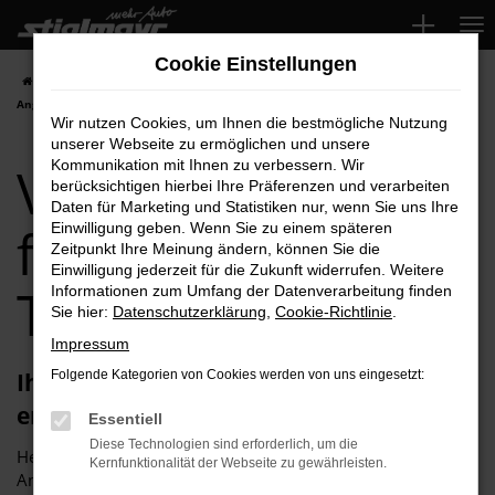
Zum
Hauptinhalt
Cookie Einstellungen
springen
Startseite
Schwabach
VW
VW Neuwagen für Schwabach Top-
Angebote
Wir nutzen Cookies, um Ihnen die bestmögliche Nutzung
unserer Webseite zu ermöglichen und unsere
VW Neuwagen
Kommunikation mit Ihnen zu verbessern. Wir
berücksichtigen hierbei Ihre Präferenzen und verarbeiten
Daten für Marketing und Statistiken nur, wenn Sie uns Ihre
für Schwabach
Einwilligung geben. Wenn Sie zu einem späteren
Zeitpunkt Ihre Meinung ändern, können Sie die
Einwilligung jederzeit für die Zukunft widerrufen. Weitere
Top-Angebote
Informationen zum Umfang der Datenverarbeitung finden
Sie hier:
Datenschutzerklärung
,
Cookie-Richtlinie
.
Impressum
Ihren VW Neuwagen für Schwabach
Folgende Kategorien von Cookies werden von uns eingesetzt:
erhalten Sie im Autohaus Stiglmayr
Essentiell
Diese Technologien sind erforderlich, um die
Herzlich willkommen bei Autohaus Stiglmayr – Ihre erste
Kernfunktionalität der Webseite zu gewährleisten.
Anlaufstelle für exzellente VW Neuwagen Fahrzeuge für