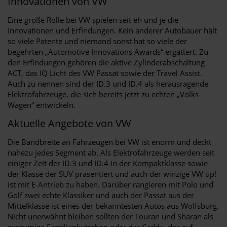
Innovationen von VW
Eine große Rolle bei VW spielen seit eh und je die
Innovationen und Erfindungen. Kein anderer Autobauer hält
so viele Patente und niemand sonst hat so viele der
begehrten „Automotive Innovations Awards“ ergattert. Zu
den Erfindungen gehören die aktive Zylinderabschaltung
ACT, das IQ Licht des VW Passat sowie der Travel Assist.
Auch zu nennen sind der ID.3 und ID.4 als herausragende
Elektrofahrzeuge, die sich bereits jetzt zu echten „Volks-
Wagen“ entwickeln.
Aktuelle Angebote von VW
Die Bandbreite an Fahrzeugen bei VW ist enorm und deckt
nahezu jedes Segment ab. Als Elektrofahrzeuge werden seit
einiger Zeit der ID.3 und ID.4 in der Kompaktklasse sowie
der Klasse der SUV präsentiert und auch der winzige VW up!
ist mit E-Antrieb zu haben. Darüber rangieren mit Polo und
Golf zwei echte Klassiker und auch der Passat aus der
Mittelklasse ist eines der bekanntesten Autos aus Wolfsburg.
Nicht unerwähnt bleiben sollten der Touran und Sharan als
geräumige Familienkutschen oder der Caddy, der auf