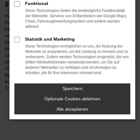
Stiglmayr
Funktional
Diese Technologien bieten die bestmögliche Funktionalität
Herzlich willkommen bei Autohaus Stiglmayr – Ihre erste
der Webseite. Services von Drittanbietern wie Google Maps,
Anlaufstelle für exzellente VW T-Roc Gebrauchtwagen
Chats, Fahrzeugbewertungssystem und weitere werden
aktiviert.
Fahrzeuge für Schwabach und Umgebung! Unser
renommiertes Autohaus ist stolz darauf, Ihnen eine
Statistik und Marketing
herausragende Auswahl an VW T-Roc Gebrauchtwagen zu
Diese Technologien ermöglichen es uns, die Nutzung der
präsentieren, die höchste Standards in Sachen Qualität und
Webseite zu analysieren, um die Leistung zu messen und zu
Leistung erfüllen. Wir sind seit Jahren Ihr
verbessern. Zudem werden Technologien eingesetzt, die von
vertrauenswürdiger Partner, wenn es um erstklassige
dritten Werbetreibenden verwendet werden, um Sie auf
Automobile geht. Erfahren Sie mehr über unsere
anderen Webseiten zu verfolgen und um Anzeigen zu
schalten, die für Ihre Interessen relevant sind.
beeindruckende VW T-Roc Gebrauchtwagen Flotte und
warum Autohaus Stiglmayr die bevorzugte Adresse für VW
T-Roc Gebrauchtwagen Liebhaber ist.
Speichern
Optionale Cookies ablehnen
Alle akzeptieren