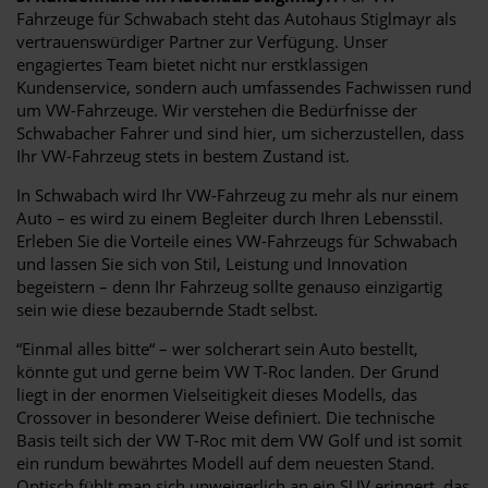
Fahrzeuge für Schwabach steht das Autohaus Stiglmayr als
vertrauenswürdiger Partner zur Verfügung. Unser
engagiertes Team bietet nicht nur erstklassigen
Kundenservice, sondern auch umfassendes Fachwissen rund
um VW-Fahrzeuge. Wir verstehen die Bedürfnisse der
Schwabacher Fahrer und sind hier, um sicherzustellen, dass
Ihr VW-Fahrzeug stets in bestem Zustand ist.
In Schwabach wird Ihr VW-Fahrzeug zu mehr als nur einem
Auto – es wird zu einem Begleiter durch Ihren Lebensstil.
Erleben Sie die Vorteile eines VW-Fahrzeugs für Schwabach
und lassen Sie sich von Stil, Leistung und Innovation
begeistern – denn Ihr Fahrzeug sollte genauso einzigartig
sein wie diese bezaubernde Stadt selbst.
“Einmal alles bitte“ – wer solcherart sein Auto bestellt,
könnte gut und gerne beim VW T-Roc landen. Der Grund
liegt in der enormen Vielseitigkeit dieses Modells, das
Crossover in besonderer Weise definiert. Die technische
Basis teilt sich der VW T-Roc mit dem VW Golf und ist somit
ein rundum bewährtes Modell auf dem neuesten Stand.
Optisch fühlt man sich unweigerlich an ein SUV erinnert, das