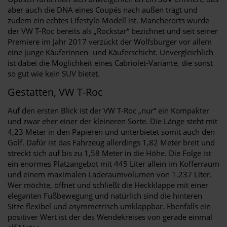
aber auch die DNA eines Coupés nach außen trägt und
zudem ein echtes Lifestyle-Modell ist. Mancherorts wurde
der VW T-Roc bereits als „Rockstar“ bezichnet und seit seiner
Premiere im Jahr 2017 verzückt der Wolfsburger vor allem
eine junge Käuferinnen- und Käuferschicht. Unvergleichlich
ist dabei die Möglichkeit eines Cabriolet-Variante, die sonst
so gut wie kein SUV bietet.
Gestatten, VW T-Roc
Auf den ersten Blick ist der VW T-Roc „nur“ ein Kompakter
und zwar eher einer der kleineren Sorte. Die Länge steht mit
4,23 Meter in den Papieren und unterbietet somit auch den
Golf. Dafür ist das Fahrzeug allerdings 1,82 Meter breit und
streckt sich auf bis zu 1,58 Meter in die Höhe. Die Folge ist
ein enormes Platzangebot mit 445 Liter allein im Kofferraum
und einem maximalen Laderaumvolumen von 1.237 Liter.
Wer möchte, öffnet und schließt die Heckklappe mit einer
eleganten Fußbewegung und natürlich sind die hinteren
Sitze flexibel und asymmetrisch umklappbar. Ebenfalls ein
positiver Wert ist der des Wendekreises von gerade einmal