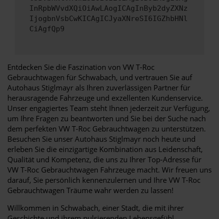
InRpbWVvdXQiOiAwLAogICAgInByb2dyZXNz
IjogbnVsbCwKICAgICJyaXNreSI6IGZhbHNl
CiAgfQp9
Entdecken Sie die Faszination von VW T-Roc
Gebrauchtwagen für Schwabach, und vertrauen Sie auf
Autohaus Stiglmayr als Ihren zuverlässigen Partner für
herausragende Fahrzeuge und exzellenten Kundenservice.
Unser engagiertes Team steht Ihnen jederzeit zur Verfügung,
um Ihre Fragen zu beantworten und Sie bei der Suche nach
dem perfekten VW T-Roc Gebrauchtwagen zu unterstützen.
Besuchen Sie unser Autohaus Stiglmayr noch heute und
erleben Sie die einzigartige Kombination aus Leidenschaft,
Qualität und Kompetenz, die uns zu Ihrer Top-Adresse für
VW T-Roc Gebrauchtwagen Fahrzeuge macht. Wir freuen uns
darauf, Sie persönlich kennenzulernen und Ihre VW T-Roc
Gebrauchtwagen Träume wahr werden zu lassen!
Willkommen in Schwabach, einer Stadt, die mit ihrer
Geschichte und ihrem pulsierenden Lebensgefühl