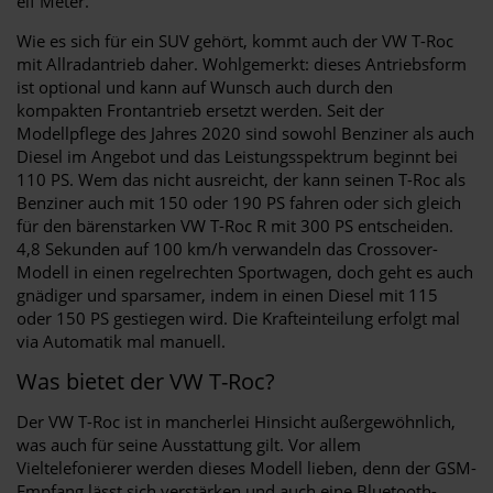
elf Meter.
Wie es sich für ein SUV gehört, kommt auch der VW T-Roc
mit Allradantrieb daher. Wohlgemerkt: dieses Antriebsform
ist optional und kann auf Wunsch auch durch den
kompakten Frontantrieb ersetzt werden. Seit der
Modellpflege des Jahres 2020 sind sowohl Benziner als auch
Diesel im Angebot und das Leistungsspektrum beginnt bei
110 PS. Wem das nicht ausreicht, der kann seinen T-Roc als
Benziner auch mit 150 oder 190 PS fahren oder sich gleich
für den bärenstarken VW T-Roc R mit 300 PS entscheiden.
4,8 Sekunden auf 100 km/h verwandeln das Crossover-
Modell in einen regelrechten Sportwagen, doch geht es auch
gnädiger und sparsamer, indem in einen Diesel mit 115
oder 150 PS gestiegen wird. Die Krafteinteilung erfolgt mal
via Automatik mal manuell.
Was bietet der VW T-Roc?
Der VW T-Roc ist in mancherlei Hinsicht außergewöhnlich,
was auch für seine Ausstattung gilt. Vor allem
Vieltelefonierer werden dieses Modell lieben, denn der GSM-
Empfang lässt sich verstärken und auch eine Bluetooth-