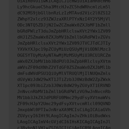
OiAiR0VUIiwKICAgICJ1cmwiOiAiaHR0cHM6
Ly9hcGkueC5ha3MtcHJvZC5hdWRhcmlzLm5l
dC92MS9jbGllbnRzLzIzMTAvd2Vic2l0ZS12
ZWhpY2xlcz93ZWJzaXRlPTYxNzI4Y2Y5MjVl
ODc3NTQ5ZDJjN2IwZCZmaWx0ZXJbMF1bZmll
bGRdPWlzT3duJmZpbHRlclswXVt2YWx1ZV09
dHJ1ZSZmaWx0ZXJbMV1bZmllbGRdPW1vZGVs
JmZpbHRlclsxXVt2YWx1ZV09JTVCJTdCJTIy
YXVkYXJpc19pZCUyMiUzQSUyMjViODNlMzc3
OGE5YTUyMzAyNTAwMjMzMSUyMiU3RCU1RCZm
aWx0ZXJbMV1bb3BdPUlOJmZpbHRlclsyXVtm
aWVsZF09dXNhZ2VTdGF0ZSZmaWx0ZXJbMl1b
dmFsdWVdPSU1QiUyMlVTRUQlMjIlNUQmZmls
dGVyWzJdW29wXT1JTiZzb3J0WzBdW2ZpZWxk
XT1pc093biZzb3J0WzBdW29yZGVyXT1ERVND
JnNvcnRbMV1bZmllbGRdPWlzVG9wJnNvcnRb
MV1bb3JkZXJdPURFU0Mmc29ydFsyXVtmaWVs
ZF09cHJpY2Umc29ydFsyXVtvcmRlcl09QVND
JmxpbWl0PTIwJnNraXA9MCIsCiAgICAiaGVh
ZGVycyI6IHt9LAogICAgImJvZHkiOiBudWxs
LAogICAgImV4cGVjdCI6IHsKICAgICAgInJl
c3BvbnNlVHlwZSI6ICIiCiAgICB9LAogICAg