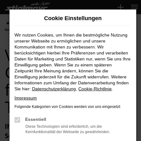
Zum
Hauptinhalt
Cookie Einstellungen
springen
Startseite
Schwabach
VW
VW T-Roc
VW T-Roc Gebrauchtwagen
für Schwabach Top-Angebote
Wir nutzen Cookies, um Ihnen die bestmögliche Nutzung
unserer Webseite zu ermöglichen und unsere
VW T-Roc
Kommunikation mit Ihnen zu verbessern. Wir
berücksichtigen hierbei Ihre Präferenzen und verarbeiten
Daten für Marketing und Statistiken nur, wenn Sie uns Ihre
Gebrauchtwagen
Einwilligung geben. Wenn Sie zu einem späteren
Zeitpunkt Ihre Meinung ändern, können Sie die
Einwilligung jederzeit für die Zukunft widerrufen. Weitere
für Schwabach
Informationen zum Umfang der Datenverarbeitung finden
Sie hier:
Datenschutzerklärung
,
Cookie-Richtlinie
.
Impressum
Top-Angebote
Folgende Kategorien von Cookies werden von uns eingesetzt:
Essentiell
Ihren VW T-Roc Gebrauchtwagen für
Diese Technologien sind erforderlich, um die
Kernfunktionalität der Webseite zu gewährleisten.
Schwabach erhalten Sie im Autohaus