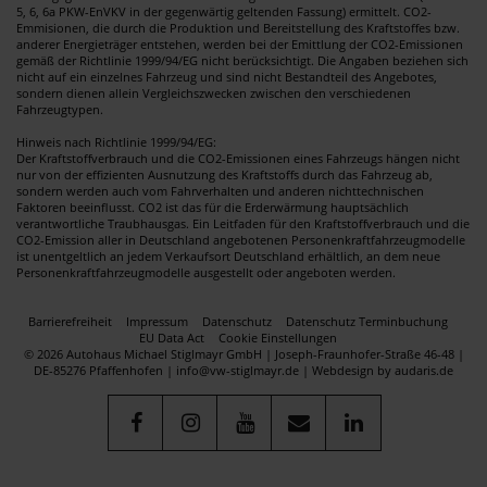
5, 6, 6a PKW-EnVKV in der gegenwärtig geltenden Fassung) ermittelt. CO2-
Emmisionen, die durch die Produktion und Bereitstellung des Kraftstoffes bzw.
anderer Energieträger entstehen, werden bei der Emittlung der CO2-Emissionen
gemäß der Richtlinie 1999/94/EG nicht berücksichtigt. Die Angaben beziehen sich
nicht auf ein einzelnes Fahrzeug und sind nicht Bestandteil des Angebotes,
sondern dienen allein Vergleichszwecken zwischen den verschiedenen
Fahrzeugtypen.
Hinweis nach Richtlinie 1999/94/EG:
Der Kraftstoffverbrauch und die CO2-Emissionen eines Fahrzeugs hängen nicht
nur von der effizienten Ausnutzung des Kraftstoffs durch das Fahrzeug ab,
sondern werden auch vom Fahrverhalten und anderen nichttechnischen
Faktoren beeinflusst. CO2 ist das für die Erderwärmung hauptsächlich
verantwortliche Traubhausgas. Ein Leitfaden für den Kraftstoffverbrauch und die
CO2-Emission aller in Deutschland angebotenen Personenkraftfahrzeugmodelle
ist unentgeltlich an jedem Verkaufsort Deutschland erhältlich, an dem neue
Personenkraftfahrzeugmodelle ausgestellt oder angeboten werden.
Barrierefreiheit
Impressum
Datenschutz
Datenschutz Terminbuchung
EU Data Act
Cookie Einstellungen
© 2026 Autohaus Michael Stiglmayr GmbH | Joseph-Fraunhofer-Straße 46-48 |
DE-85276 Pfaffenhofen | info@vw-stiglmayr.de |
Webdesign by audaris.de