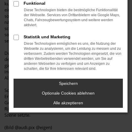
kulinarischen Highlights, entspannten Gesprächen und
Funktional
einem DJ, der für die passende musikalische Atmosphäre
Diese Technologien bieten die bestmögliche Funktionalität
sorgte, konnten die Gäste den neuen RS 5 erstmals aus
der Webseite. Services von Drittanbietern wie Google Maps,
Chats, Fahrzeugbewertungssystem und weitere werden
nächster Nähe entdecken. Die besondere Stimmung machte
aktiviert.
schnell deutlich: Nicht nur der neue RS 5 stand im Fokus,
sondern vor allem die Leidenschaft, die die Audi RS-Modelle
Statistik und Marketing
seit jeher verbinden.
Diese Technologien ermöglichen es uns, die Nutzung der
Webseite zu analysieren, um die Leistung zu messen und zu
Durch den Abend führte Car Content Creator Nico Habich,
verbessern. Zudem werden Technologien eingesetzt, die von
der spannende Einblicke in die Entwicklung des neuen RS 5
dritten Werbetreibenden verwendet werden, um Sie auf
anderen Webseiten zu verfolgen und um Anzeigen zu
gab. Dabei zeigte er eindrucksvoll, wie markantes Design,
schalten, die für Ihre Interessen relevant sind.
innovative Technik und beeindruckende Performance mit
Alltagstauglichkeit und Emotion verschmelzen.
Speichern
So wurde die Performance Night zu einem besonderen
Optionale Cookies ablehnen
Erlebnis voller inspirierender Begegnungen, spannender
Gespräche und echter Faszination für die Marke mit den vier
Alle akzeptieren
Ringen – ein Abend, der den neuen Audi RS 5 gebührend in
Szene setzte.
(Bild @audi.pix @eigen)