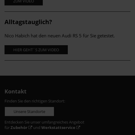
ZUM VIDEO
Alltagstauglich?
Nico Habich hat den neuen Audi RS 5 für Sie getestet.
HIER GEHT´S ZUM VIDEO
Kontakt
Finden Sie den richtigen Standort:
Unsere Standorte
Entdecken Sie unser umfangreiches Angebot
für
Zubehör
und
Werkstattservice