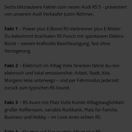
Sechs blitzsaubere Fakten zum neuen Audi RS 5 - präsentiert
von unserem Audi Verkäufer Justin Röhrner
.
Fakt 1
– Power plus E-Boost RS-Verbrenner plus E-Motor:
Du bekommst brachialen RS Punch mit spontanem Elektro-
Boost – extrem kraftvolle Beschleunigung, fast ohne
Verzögerung.
Fakt 2
– Elektrisch im Alltag Viele Strecken fährst du rein
elektrisch und lokal emissionsfrei: Arbeit, Stadt, Kita.
Morgens leise unterwegs – und per Fahrmodus jederzeit
zurück zum typischen RS Sound.
Fakt 3
– RS Avant mit Platz Volle Kombi-Alltagstauglichkeit:
großer Kofferraum, variable Rückbank, Platz für Familie,
Business und Hobby – im Look eines echten RS.
Fakt 4
– Quattro auf Zug quattro-Allrad plus RS