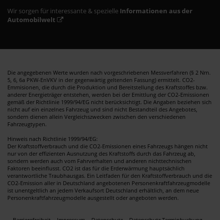
Wir sorgen für interessante & spezielle
Informationen aus der
Automobilwelt
Die angegebenen Werte wurden nach vorgeschriebenen Messverfahren (§ 2 Nrn.
5, 6, 6a PKW-EnVKV in der gegenwärtig geltenden Fassung) ermittelt. CO2-
Emmisionen, die durch die Produktion und Bereitstellung des Kraftstoffes bzw.
anderer Energieträger entstehen, werden bei der Emittlung der CO2-Emissionen
gemäß der Richtlinie 1999/94/EG nicht berücksichtigt. Die Angaben beziehen sich
nicht auf ein einzelnes Fahrzeug und sind nicht Bestandteil des Angebotes,
sondern dienen allein Vergleichszwecken zwischen den verschiedenen
Fahrzeugtypen.
Hinweis nach Richtlinie 1999/94/EG:
Der Kraftstoffverbrauch und die CO2-Emissionen eines Fahrzeugs hängen nicht
nur von der effizienten Ausnutzung des Kraftstoffs durch das Fahrzeug ab,
sondern werden auch vom Fahrverhalten und anderen nichttechnischen
Faktoren beeinflusst. CO2 ist das für die Erderwärmung hauptsächlich
verantwortliche Traubhausgas. Ein Leitfaden für den Kraftstoffverbrauch und die
CO2-Emission aller in Deutschland angebotenen Personenkraftfahrzeugmodelle
ist unentgeltlich an jedem Verkaufsort Deutschland erhältlich, an dem neue
Personenkraftfahrzeugmodelle ausgestellt oder angeboten werden.
Barrierefreiheit
Impressum
Datenschutz
Datenschutz Terminbuchung