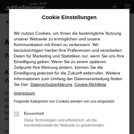
Zum
Hauptinhalt
Cookie Einstellungen
springen
Startseite
Über uns
Aktuelles
Audi RS 5 Performance Night
Wir nutzen Cookies, um Ihnen die bestmögliche Nutzung
unserer Webseite zu ermöglichen und unsere
Audi RS 5 Performance Night
Kommunikation mit Ihnen zu verbessern. Wir
berücksichtigen hierbei Ihre Präferenzen und verarbeiten
Wir feiern den neuen Audi RS 5.
Daten für Marketing und Statistiken nur, wenn Sie uns Ihre
Einwilligung geben. Wenn Sie zu einem späteren
Zeitpunkt Ihre Meinung ändern, können Sie die
Audi RS 5 Performance Night
Einwilligung jederzeit für die Zukunft widerrufen. Weitere
Wir feiern den neuen Audi RS 5
Informationen zum Umfang der Datenverarbeitung finden
Sie hier:
Datenschutzerklärung
,
Cookie-Richtlinie
.
Pfaffenhofen – Es war ein Abend, der ganz der Leidenschaft
Impressum
für Performance, Design und Fahrspaß gewidmet war: Bei
Folgende Kategorien von Cookies werden von uns eingesetzt:
der Performance Night im Audi Terminal Pfaffenhofen
feierten zahlreiche geladene Gäste die Premiere des neuen
Essentiell
Audi RS 5.
Diese Technologien sind erforderlich, um die
Kernfunktionalität der Webseite zu gewährleisten.
In stilvollem Ambiente, begleitet von Signature Cocktails,