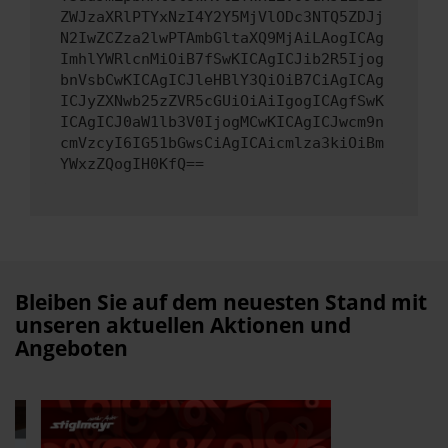
ZWJzaXRlPTYxNzI4Y2Y5MjVlODc3NTQ5ZDJj
N2IwZCZza2lwPTAmbGltaXQ9MjAiLAogICAg
ImhlYWRlcnMiOiB7fSwKICAgICJib2R5Ijog
bnVsbCwKICAgICJleHBlY3QiOiB7CiAgICAg
ICJyZXNwb25zZVR5cGUiOiAiIgogICAgfSwK
ICAgICJ0aW1lb3V0IjogMCwKICAgICJwcm9n
cmVzcyI6IG51bGwsCiAgICAicmlza3kiOiBm
YWxzZQogIH0KfQ==
Bleiben Sie auf dem neuesten Stand mit
unseren aktuellen Aktionen und
Angeboten