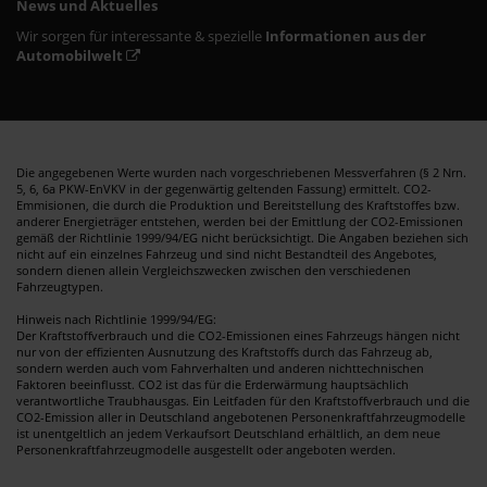
News und Aktuelles
Wir sorgen für interessante & spezielle
Informationen aus der
Automobilwelt
Die angegebenen Werte wurden nach vorgeschriebenen Messverfahren (§ 2 Nrn.
5, 6, 6a PKW-EnVKV in der gegenwärtig geltenden Fassung) ermittelt. CO2-
Emmisionen, die durch die Produktion und Bereitstellung des Kraftstoffes bzw.
anderer Energieträger entstehen, werden bei der Emittlung der CO2-Emissionen
gemäß der Richtlinie 1999/94/EG nicht berücksichtigt. Die Angaben beziehen sich
nicht auf ein einzelnes Fahrzeug und sind nicht Bestandteil des Angebotes,
sondern dienen allein Vergleichszwecken zwischen den verschiedenen
Fahrzeugtypen.
Hinweis nach Richtlinie 1999/94/EG:
Der Kraftstoffverbrauch und die CO2-Emissionen eines Fahrzeugs hängen nicht
nur von der effizienten Ausnutzung des Kraftstoffs durch das Fahrzeug ab,
sondern werden auch vom Fahrverhalten und anderen nichttechnischen
Faktoren beeinflusst. CO2 ist das für die Erderwärmung hauptsächlich
verantwortliche Traubhausgas. Ein Leitfaden für den Kraftstoffverbrauch und die
CO2-Emission aller in Deutschland angebotenen Personenkraftfahrzeugmodelle
ist unentgeltlich an jedem Verkaufsort Deutschland erhältlich, an dem neue
Personenkraftfahrzeugmodelle ausgestellt oder angeboten werden.