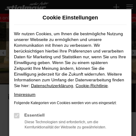
Zum
Hauptinhalt
ne buchen! Hier klicken und ganz einfach Ihren Wunschtermin vere
Cookie Einstellungen
springen
Wir nutzen Cookies, um Ihnen die bestmögliche Nutzung
unserer Webseite zu ermöglichen und unsere
Kommunikation mit Ihnen zu verbessern. Wir
berücksichtigen hierbei Ihre Präferenzen und verarbeiten
Daten für Marketing und Statistiken nur, wenn Sie uns Ihre
Einwilligung geben. Wenn Sie zu einem späteren
Zeitpunkt Ihre Meinung ändern, können Sie die
Einwilligung jederzeit für die Zukunft widerrufen. Weitere
Informationen zum Umfang der Datenverarbeitung finden
Sie hier:
Datenschutzerklärung
,
Cookie-Richtlinie
.
FAHRZEUGSUCHE
WIR KAUFEN IHR
Impressum
AUTO
Folgende Kategorien von Cookies werden von uns eingesetzt:
Essentiell
Diese Technologien sind erforderlich, um die
Kernfunktionalität der Webseite zu gewährleisten.