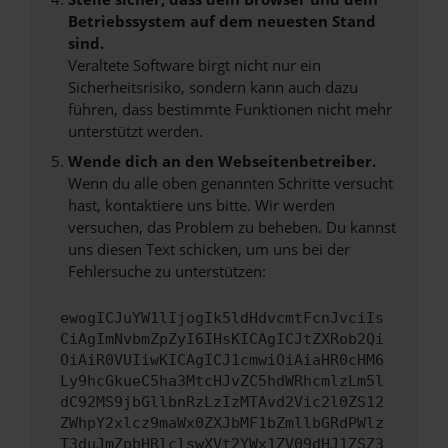
Betriebssystem auf dem neuesten Stand
sind.
Veraltete Software birgt nicht nur ein
Sicherheitsrisiko, sondern kann auch dazu
führen, dass bestimmte Funktionen nicht mehr
unterstützt werden.
Wende dich an den Webseitenbetreiber.
Wenn du alle oben genannten Schritte versucht
hast, kontaktiere uns bitte. Wir werden
versuchen, das Problem zu beheben. Du kannst
uns diesen Text schicken, um uns bei der
Fehlersuche zu unterstützen:
ewogICJuYW1lIjogIk5ldHdvcmtFcnJvciIs
CiAgImNvbmZpZyI6IHsKICAgICJtZXRob2Qi
OiAiR0VUIiwKICAgICJ1cmwiOiAiaHR0cHM6
Ly9hcGkueC5ha3MtcHJvZC5hdWRhcmlzLm5l
dC92MS9jbGllbnRzLzIzMTAvd2Vic2l0ZS12
ZWhpY2xlcz9maWx0ZXJbMF1bZmllbGRdPWlz
T3duJmZpbHRlclswXVt2YWx1ZV09dHJ1ZSZ3