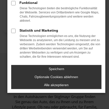
Funktional
Diese Technologien bieten die bestmögliche Funktionalität
der Webseite. Services von Drittanbietern wie Google Maps,
Chats, Fahrzeugbewertungssystem und weitere werden
aktiviert.
Statistik und Marketing
Kontakt aufnehmen
Diese Technologien ermöglichen es uns, die Nutzung der
Webseite zu analysieren, um die Leistung zu messen und zu
verbessern. Zudem werden Technologien eingesetzt, die von
dritten Werbetreibenden verwendet werden, um Sie auf
anderen Webseiten zu verfolgen und um Anzeigen zu
schalten, die für Ihre Interessen relevant sind.
Speichern
Mehr Auto. Mehr Service.
Mehr Mensch.
Optionale Cookies ablehnen
Alle akzeptieren
In den Autohäusern der Stiglmayr Gruppe finden
Sie genau das Auto, das zu Ihnen und zu Ihrem
Lifestyle passt. Ob neu oder gebraucht, für Familie,