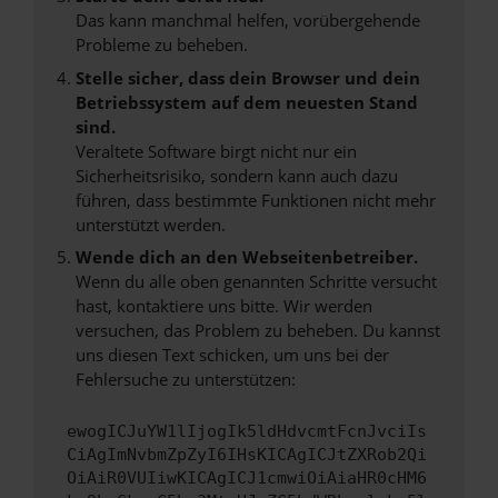
Das kann manchmal helfen, vorübergehende
Probleme zu beheben.
Stelle sicher, dass dein Browser und dein
Betriebssystem auf dem neuesten Stand
sind.
Veraltete Software birgt nicht nur ein
Sicherheitsrisiko, sondern kann auch dazu
führen, dass bestimmte Funktionen nicht mehr
unterstützt werden.
Wende dich an den Webseitenbetreiber.
Wenn du alle oben genannten Schritte versucht
hast, kontaktiere uns bitte. Wir werden
versuchen, das Problem zu beheben. Du kannst
uns diesen Text schicken, um uns bei der
Fehlersuche zu unterstützen:
ewogICJuYW1lIjogIk5ldHdvcmtFcnJvciIs
CiAgImNvbmZpZyI6IHsKICAgICJtZXRob2Qi
OiAiR0VUIiwKICAgICJ1cmwiOiAiaHR0cHM6