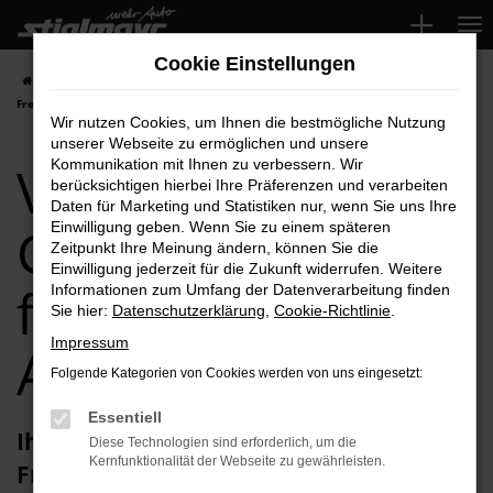
Zum
Hauptinhalt
Cookie Einstellungen
springen
Startseite
Freising
VW
VW Caddy
VW Caddy Gebrauchtwagen für
Freising Top-Angebote
Wir nutzen Cookies, um Ihnen die bestmögliche Nutzung
unserer Webseite zu ermöglichen und unsere
VW Caddy
Kommunikation mit Ihnen zu verbessern. Wir
berücksichtigen hierbei Ihre Präferenzen und verarbeiten
Daten für Marketing und Statistiken nur, wenn Sie uns Ihre
Gebrauchtwagen
Einwilligung geben. Wenn Sie zu einem späteren
Zeitpunkt Ihre Meinung ändern, können Sie die
Einwilligung jederzeit für die Zukunft widerrufen. Weitere
für Freising Top-
Informationen zum Umfang der Datenverarbeitung finden
Sie hier:
Datenschutzerklärung
,
Cookie-Richtlinie
.
Impressum
Angebote
Folgende Kategorien von Cookies werden von uns eingesetzt:
Essentiell
Ihren VW Caddy Gebrauchtwagen für
Diese Technologien sind erforderlich, um die
Kernfunktionalität der Webseite zu gewährleisten.
Freising erhalten Sie im Autohaus