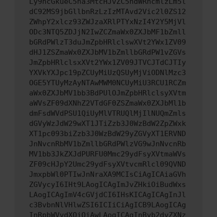
Ly9hcGkueC5ha3MtcHJvZC5hdWRhcmlzLm5l
dC92MS9jbGllbnRzLzIzMTAvd2Vic2l0ZS12
ZWhpY2xlcz93ZWJzaXRlPTYxNzI4Y2Y5MjVl
ODc3NTQ5ZDJjN2IwZCZmaWx0ZXJbMF1bZmll
bGRdPWlzT3duJmZpbHRlclswXVt2YWx1ZV09
dHJ1ZSZmaWx0ZXJbMV1bZmllbGRdPW1vZGVs
JmZpbHRlclsxXVt2YWx1ZV09JTVCJTdCJTIy
YXVkYXJpc19pZCUyMiUzQSUyMjViODNlMzc3
OGE5YTUyMzAyNTAwMWM0NCUyMiU3RCU1RCZm
aWx0ZXJbMV1bb3BdPUlOJmZpbHRlclsyXVtm
aWVsZF09dXNhZ2VTdGF0ZSZmaWx0ZXJbMl1b
dmFsdWVdPSU1QiUyMlVTRUQlMjIlNUQmZmls
dGVyWzJdW29wXT1JTiZzb3J0WzBdW2ZpZWxk
XT1pc093biZzb3J0WzBdW29yZGVyXT1ERVND
JnNvcnRbMV1bZmllbGRdPWlzVG9wJnNvcnRb
MV1bb3JkZXJdPURFU0Mmc29ydFsyXVtmaWVs
ZF09cHJpY2Umc29ydFsyXVtvcmRlcl09QVND
JmxpbWl0PTIwJnNraXA9MCIsCiAgICAiaGVh
ZGVycyI6IHt9LAogICAgImJvZHkiOiBudWxs
LAogICAgImV4cGVjdCI6IHsKICAgICAgInJl
c3BvbnNlVHlwZSI6ICIiCiAgICB9LAogICAg
InRpbWVvdXQiOiAwLAogICAgInByb2dyZXNz