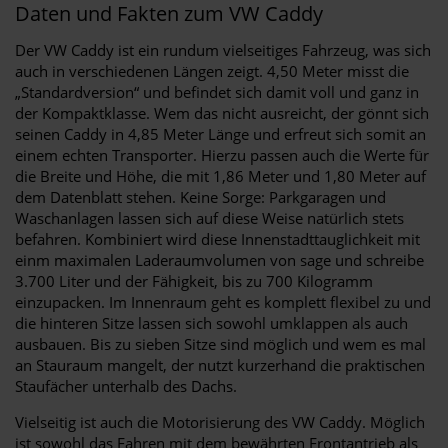
Daten und Fakten zum VW Caddy
Der VW Caddy ist ein rundum vielseitiges Fahrzeug, was sich
auch in verschiedenen Längen zeigt. 4,50 Meter misst die
„Standardversion“ und befindet sich damit voll und ganz in
der Kompaktklasse. Wem das nicht ausreicht, der gönnt sich
seinen Caddy in 4,85 Meter Länge und erfreut sich somit an
einem echten Transporter. Hierzu passen auch die Werte für
die Breite und Höhe, die mit 1,86 Meter und 1,80 Meter auf
dem Datenblatt stehen. Keine Sorge: Parkgaragen und
Waschanlagen lassen sich auf diese Weise natürlich stets
befahren. Kombiniert wird diese Innenstadttauglichkeit mit
einm maximalen Laderaumvolumen von sage und schreibe
3.700 Liter und der Fähigkeit, bis zu 700 Kilogramm
einzupacken. Im Innenraum geht es komplett flexibel zu und
die hinteren Sitze lassen sich sowohl umklappen als auch
ausbauen. Bis zu sieben Sitze sind möglich und wem es mal
an Stauraum mangelt, der nutzt kurzerhand die praktischen
Staufächer unterhalb des Dachs.
Vielseitig ist auch die Motorisierung des VW Caddy. Möglich
ist sowohl das Fahren mit dem bewährten Frontantrieb als