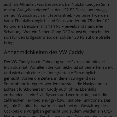
auch als Allradler, was besonders bei Nutzfahrzeugen Sinn
macht. Auf „allen Vieren“ ist der 122 PS Diesel unterwegs,
der auf Wunsch auch mit Frontantrieb kombiniert werden
kann. Ebenfalls möglich sind Selbstzünder mit 75 oder 102
PS und ein Benziner mit 114 PS – jeweils mit manueller
Schaltung. Wer ein Sieben-Gang-DSG wünscht, entscheidet
sich für den Erdgasantrieb, der solide 130 PS auf die Straße
bringt.
Annehmlichkeiten des VW Caddy
Der VW Caddy ist ein Fahrzeug voller Extras und mit viel
Individualität. Vor allem die Konnektivität ist bemerkenswert
und wird dank einer fest integrierten e-Sim möglich
gemacht. Vorbei die Zeiten, in denen zwingend das
Smartphone integriert werden musste – die Navigation in
Echtzeit funktioniert im Caddy auch ohne. Ebenfalls
vorhanden ist ein Ecall-System und wer möchte, nutzt die
zahlreichen Fernbedienungs- bzw. Remote-Funktionen. Das
digitale Zeitalter hat natürlich auch bei der Gestaltung des
Cockpits die Vorgaben gemacht und zudem werden ein City-
Notbremsassistent, Spurhalteassistent, Querverkehrswarner