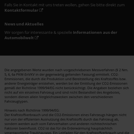
Falls Sie in Kontakt mit uns treten wollen, gehen Sie bitte direkt zum
Kontaktformular
News und Aktuelles
Wir sorgen für interessante & spezielle
Informationen aus der
Automobilwelt
Die angegebenen Werte wurden nach vorgeschriebenen Messverfahren (§ 2 Nrn.
5, 6, 6a PKW-EnVKV in der gegenwärtig geltenden Fassung) ermittelt. CO2-
Emmisionen, die durch die Produktion und Bereitstellung des Kraftstoffes bzw.
anderer Energieträger entstehen, werden bei der Emittlung der CO2-Emissionen
gemäß der Richtlinie 1999/94/EG nicht berücksichtigt. Die Angaben beziehen sich
nicht auf ein einzelnes Fahrzeug und sind nicht Bestandteil des Angebotes,
sondern dienen allein Vergleichszwecken zwischen den verschiedenen
Fahrzeugtypen.
Hinweis nach Richtlinie 1999/94/EG:
Der Kraftstoffverbrauch und die CO2-Emissionen eines Fahrzeugs hängen nicht
nur von der effizienten Ausnutzung des Kraftstoffs durch das Fahrzeug ab,
sondern werden auch vom Fahrverhalten und anderen nichttechnischen
Faktoren beeinflusst. CO2 ist das für die Erderwärmung hauptsächlich
verantwortliche Traubhausgas. Ein Leitfaden für den Kraftstoffverbrauch und die