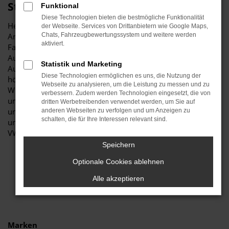
Stiglmayr
Funktional
Diese Technologien bieten die bestmögliche Funktionalität
Herzlich willkommen bei Autohaus Stiglmayr – Ihre erste
der Webseite. Services von Drittanbietern wie Google Maps,
Anlaufstelle für exzellente VW Caddy Gebrauchtwagen
Chats, Fahrzeugbewertungssystem und weitere werden
aktiviert.
Fahrzeuge für Freising und Umgebung! Unser renommiertes
Autohaus ist stolz darauf, Ihnen eine herausragende
Statistik und Marketing
Auswahl an VW Caddy Gebrauchtwagen zu präsentieren, die
Diese Technologien ermöglichen es uns, die Nutzung der
höchste Standards in Sachen Qualität und Leistung erfüllen.
Webseite zu analysieren, um die Leistung zu messen und zu
Wir sind seit Jahren Ihr vertrauenswürdiger Partner, wenn es
verbessern. Zudem werden Technologien eingesetzt, die von
um erstklassige Automobile geht. Erfahren Sie mehr über
dritten Werbetreibenden verwendet werden, um Sie auf
unsere beeindruckende VW Caddy Gebrauchtwagen Flotte
anderen Webseiten zu verfolgen und um Anzeigen zu
schalten, die für Ihre Interessen relevant sind.
und warum Autohaus Stiglmayr die bevorzugte Adresse für
VW Caddy Gebrauchtwagen Liebhaber ist.
Speichern
Optionale Cookies ablehnen
Alle akzeptieren
Marken