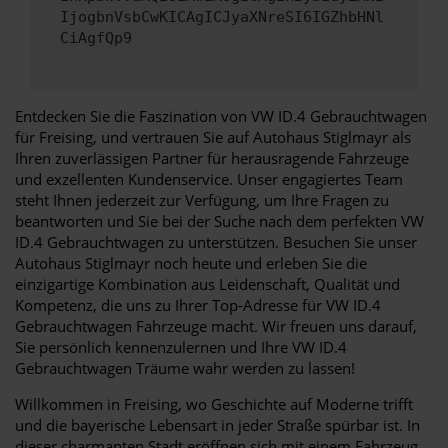
IjogbnVsbCwKICAgICJyaXNreSI6IGZhbHNl
CiAgfQp9
Entdecken Sie die Faszination von VW ID.4 Gebrauchtwagen
für Freising, und vertrauen Sie auf Autohaus Stiglmayr als
Ihren zuverlässigen Partner für herausragende Fahrzeuge
und exzellenten Kundenservice. Unser engagiertes Team
steht Ihnen jederzeit zur Verfügung, um Ihre Fragen zu
beantworten und Sie bei der Suche nach dem perfekten VW
ID.4 Gebrauchtwagen zu unterstützen. Besuchen Sie unser
Autohaus Stiglmayr noch heute und erleben Sie die
einzigartige Kombination aus Leidenschaft, Qualität und
Kompetenz, die uns zu Ihrer Top-Adresse für VW ID.4
Gebrauchtwagen Fahrzeuge macht. Wir freuen uns darauf,
Sie persönlich kennenzulernen und Ihre VW ID.4
Gebrauchtwagen Träume wahr werden zu lassen!
Willkommen in Freising, wo Geschichte auf Moderne trifft
und die bayerische Lebensart in jeder Straße spürbar ist. In
dieser charmanten Stadt eröffnen sich mit einem Fahrzeug