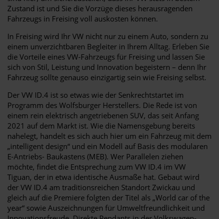
Zustand ist und Sie die Vorzüge dieses herausragenden
Fahrzeugs in Freising voll auskosten können.
In Freising wird Ihr VW nicht nur zu einem Auto, sondern zu
einem unverzichtbaren Begleiter in Ihrem Alltag. Erleben Sie
die Vorteile eines VW-Fahrzeugs für Freising und lassen Sie
sich von Stil, Leistung und Innovation begeistern – denn Ihr
Fahrzeug sollte genauso einzigartig sein wie Freising selbst.
Der VW ID.4 ist so etwas wie der Senkrechtstartet im
Programm des Wolfsburger Herstellers. Die Rede ist von
einem rein elektrisch angetriebenen SUV, das seit Anfang
2021 auf dem Markt ist. Wie die Namensgebung bereits
nahelegt, handelt es sich auch hier um ein Fahrzeug mit dem
„intelligent design“ und ein Modell auf Basis des modularen
E-Antriebs- Baukastens (MEB). Wer Parallelen ziehen
möchte, findet die Entsprechung zum VW ID.4 im VW
Tiguan, der in etwa identische Ausmaße hat. Gebaut wird
der VW ID.4 am traditionsreichen Standort Zwickau und
gleich auf die Premiere folgten der Titel als „World car of the
year“ sowie Auszeichnungen für Umweltfreundlichkeit und
Innovationsfreude. Direkte Pendants in der Volkswagen-