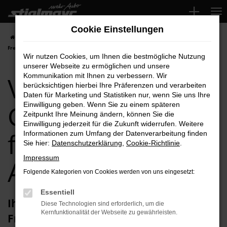
Zum
Hauptinhalt
Cookie Einstellungen
springen
Startseite
Freising
VW
VW ID.4
VW ID.4 Gebrauchtwagen für
Freising Top-Angebote
Wir nutzen Cookies, um Ihnen die bestmögliche Nutzung
unserer Webseite zu ermöglichen und unsere
VW ID.4
Kommunikation mit Ihnen zu verbessern. Wir
berücksichtigen hierbei Ihre Präferenzen und verarbeiten
Daten für Marketing und Statistiken nur, wenn Sie uns Ihre
Gebrauchtwagen
Einwilligung geben. Wenn Sie zu einem späteren
Zeitpunkt Ihre Meinung ändern, können Sie die
Einwilligung jederzeit für die Zukunft widerrufen. Weitere
für Freising Top-
Informationen zum Umfang der Datenverarbeitung finden
Sie hier:
Datenschutzerklärung
,
Cookie-Richtlinie
.
Impressum
Angebote
Folgende Kategorien von Cookies werden von uns eingesetzt:
Essentiell
Ihren VW ID.4 Gebrauchtwagen für
Diese Technologien sind erforderlich, um die
Kernfunktionalität der Webseite zu gewährleisten.
Freising erhalten Sie im Autohaus