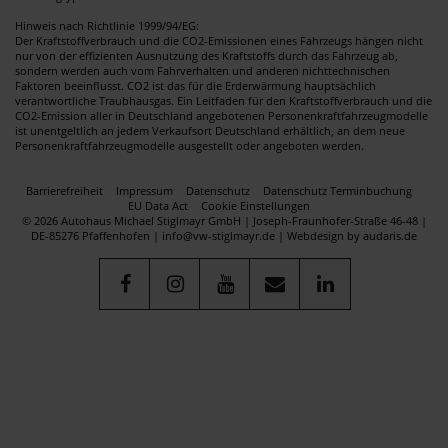
Hinweis nach Richtlinie 1999/94/EG:
Der Kraftstoffverbrauch und die CO2-Emissionen eines Fahrzeugs hängen nicht
nur von der effizienten Ausnutzung des Kraftstoffs durch das Fahrzeug ab,
sondern werden auch vom Fahrverhalten und anderen nichttechnischen
Faktoren beeinflusst. CO2 ist das für die Erderwärmung hauptsächlich
verantwortliche Traubhausgas. Ein Leitfaden für den Kraftstoffverbrauch und die
CO2-Emission aller in Deutschland angebotenen Personenkraftfahrzeugmodelle
ist unentgeltlich an jedem Verkaufsort Deutschland erhältlich, an dem neue
Personenkraftfahrzeugmodelle ausgestellt oder angeboten werden.
Barrierefreiheit
Impressum
Datenschutz
Datenschutz Terminbuchung
EU Data Act
Cookie Einstellungen
© 2026 Autohaus Michael Stiglmayr GmbH | Joseph-Fraunhofer-Straße 46-48 |
DE-85276 Pfaffenhofen | info@vw-stiglmayr.de |
Webdesign by audaris.de