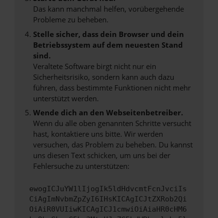
Das kann manchmal helfen, vorübergehende
Probleme zu beheben.
Stelle sicher, dass dein Browser und dein
Betriebssystem auf dem neuesten Stand
sind.
Veraltete Software birgt nicht nur ein
Sicherheitsrisiko, sondern kann auch dazu
führen, dass bestimmte Funktionen nicht mehr
unterstützt werden.
Wende dich an den Webseitenbetreiber.
Wenn du alle oben genannten Schritte versucht
hast, kontaktiere uns bitte. Wir werden
versuchen, das Problem zu beheben. Du kannst
uns diesen Text schicken, um uns bei der
Fehlersuche zu unterstützen:
ewogICJuYW1lIjogIk5ldHdvcmtFcnJvciIs
CiAgImNvbmZpZyI6IHsKICAgICJtZXRob2Qi
OiAiR0VUIiwKICAgICJ1cmwiOiAiaHR0cHM6