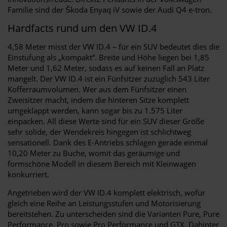
Familie sind der Škoda Enyaq iV sowie der Audi Q4 e-tron.
Hardfacts rund um den VW ID.4
4,58 Meter misst der VW ID.4 – für ein SUV bedeutet dies die
Einstufung als „kompakt“. Breite und Höhe liegen bei 1,85
Meter und 1,62 Meter, sodass es auf keinen Fall an Platz
mangelt. Der VW ID.4 ist ein Fünfsitzer zuzüglich 543 Liter
Kofferraumvolumen. Wer aus dem Fünfsitzer einen
Zweisitzer macht, indem die hinteren Sitze komplett
umgeklappt werden, kann sogar bis zu 1.575 Liter
einpacken. All diese Werte sind für ein SUV dieser Größe
sehr solide, der Wendekreis hingegen ist schlichtweg
sensationell. Dank des E-Antriebs schlagen gerade einmal
10,20 Meter zu Buche, womit das geräumige und
formschöne Modell in diesem Bereich mit Kleinwagen
konkurriert.
Angetrieben wird der VW ID.4 komplett elektrisch, wofür
gleich eine Reihe an Leistungsstufen und Motorisierung
bereitstehen. Zu unterscheiden sind die Varianten Pure, Pure
Performance, Pro sowie Pro Performance und GTX. Dahinter