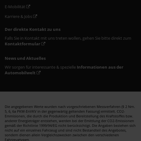
E-Mobilität
Karriere & Jobs
Der direkte Kontakt zu uns
Falls Sie in Kontakt mit uns treten wollen, gehen Sie bitte direkt zum
Kontaktformular
News und Aktuelles
Wir sorgen für interessante & spezielle
Informationen aus der
Automobilwelt
Die angegebenen Werte wurden nach vorgeschriebenen Messverfahren (§ 2 Nrn.
5, 6, 6a PKW-EnVKV in der gegenwärtig geltenden Fassung) ermittelt. CO2-
Emmisionen, die durch die Produktion und Bereitstellung des Kraftstoffes bzw.
anderer Energieträger entstehen, werden bei der Emittlung der CO2-Emissionen
gemäß der Richtlinie 1999/94/EG nicht berücksichtigt. Die Angaben beziehen sich
nicht auf ein einzelnes Fahrzeug und sind nicht Bestandteil des Angebotes,
sondern dienen allein Vergleichszwecken zwischen den verschiedenen
Fahrzeugtypen.