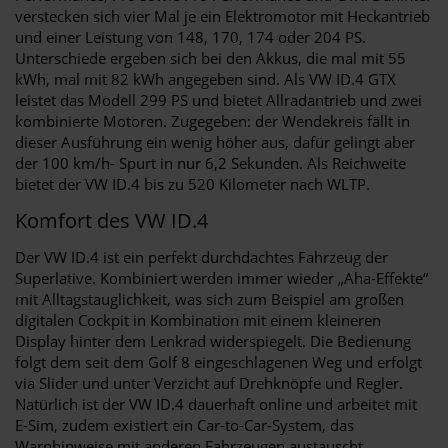
verstecken sich vier Mal je ein Elektromotor mit Heckantrieb
und einer Leistung von 148, 170, 174 oder 204 PS.
Unterschiede ergeben sich bei den Akkus, die mal mit 55
kWh, mal mit 82 kWh angegeben sind. Als VW ID.4 GTX
leistet das Modell 299 PS und bietet Allradantrieb und zwei
kombinierte Motoren. Zugegeben: der Wendekreis fällt in
dieser Ausführung ein wenig höher aus, dafür gelingt aber
der 100 km/h- Spurt in nur 6,2 Sekunden. Als Reichweite
bietet der VW ID.4 bis zu 520 Kilometer nach WLTP.
Komfort des VW ID.4
Der VW ID.4 ist ein perfekt durchdachtes Fahrzeug der
Superlative. Kombiniert werden immer wieder „Aha-Effekte“
mit Alltagstauglichkeit, was sich zum Beispiel am großen
digitalen Cockpit in Kombination mit einem kleineren
Display hinter dem Lenkrad widerspiegelt. Die Bedienung
folgt dem seit dem Golf 8 eingeschlagenen Weg und erfolgt
via Slider und unter Verzicht auf Drehknöpfe und Regler.
Natürlich ist der VW ID.4 dauerhaft online und arbeitet mit
E-Sim, zudem existiert ein Car-to-Car-System, das
Warnhinweise mit anderen Fahrzeugen austauscht.