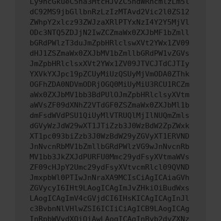
Ly9hcGkueC5ha3MtcHJvZC5hdWRhcmlzLm5l
dC92MS9jbGllbnRzLzIzMTAvd2Vic2l0ZS12
ZWhpY2xlcz93ZWJzaXRlPTYxNzI4Y2Y5MjVl
ODc3NTQ5ZDJjN2IwZCZmaWx0ZXJbMF1bZmll
bGRdPWlzT3duJmZpbHRlclswXVt2YWx1ZV09
dHJ1ZSZmaWx0ZXJbMV1bZmllbGRdPW1vZGVs
JmZpbHRlclsxXVt2YWx1ZV09JTVCJTdCJTIy
YXVkYXJpc19pZCUyMiUzQSUyMjVmODA0ZThk
OGFhZDA0NDVmODRjOGQ0MiUyMiU3RCU1RCZm
aWx0ZXJbMV1bb3BdPUlOJmZpbHRlclsyXVtm
aWVsZF09dXNhZ2VTdGF0ZSZmaWx0ZXJbMl1b
dmFsdWVdPSU1QiUyMlVTRUQlMjIlNUQmZmls
dGVyWzJdW29wXT1JTiZzb3J0WzBdW2ZpZWxk
XT1pc093biZzb3J0WzBdW29yZGVyXT1ERVND
JnNvcnRbMV1bZmllbGRdPWlzVG9wJnNvcnRb
MV1bb3JkZXJdPURFU0Mmc29ydFsyXVtmaWVs
ZF09cHJpY2Umc29ydFsyXVtvcmRlcl09QVND
JmxpbWl0PTIwJnNraXA9MCIsCiAgICAiaGVh
ZGVycyI6IHt9LAogICAgImJvZHkiOiBudWxs
LAogICAgImV4cGVjdCI6IHsKICAgICAgInJl
c3BvbnNlVHlwZSI6ICIiCiAgICB9LAogICAg
InRpbWVvdXQiOiAwLAogICAgInByb2dyZXNz