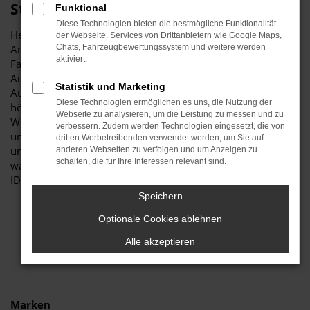
Stiglmayr
Funktional
Diese Technologien bieten die bestmögliche Funktionalität
Herzlich willkommen bei Autohaus Stiglmayr – Ihre erste
der Webseite. Services von Drittanbietern wie Google Maps,
Anlaufstelle für exzellente VW ID.4 Gebrauchtwagen
Chats, Fahrzeugbewertungssystem und weitere werden
aktiviert.
Fahrzeuge für Freising und Umgebung! Unser renommiertes
Autohaus ist stolz darauf, Ihnen eine herausragende
Statistik und Marketing
Auswahl an VW ID.4 Gebrauchtwagen zu präsentieren, die
Diese Technologien ermöglichen es uns, die Nutzung der
höchste Standards in Sachen Qualität und Leistung erfüllen.
Webseite zu analysieren, um die Leistung zu messen und zu
Wir sind seit Jahren Ihr vertrauenswürdiger Partner, wenn es
verbessern. Zudem werden Technologien eingesetzt, die von
um erstklassige Automobile geht. Erfahren Sie mehr über
dritten Werbetreibenden verwendet werden, um Sie auf
unsere beeindruckende VW ID.4 Gebrauchtwagen Flotte und
anderen Webseiten zu verfolgen und um Anzeigen zu
schalten, die für Ihre Interessen relevant sind.
warum Autohaus Stiglmayr die bevorzugte Adresse für VW
ID.4 Gebrauchtwagen Liebhaber ist.
Speichern
Optionale Cookies ablehnen
Alle akzeptieren
Marken