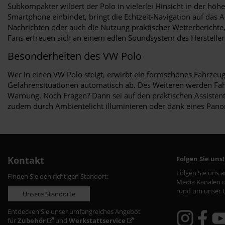
Subkompakter wildert der Polo in vielerlei Hinsicht in der hö
Smartphone einbindet, bringt die Echtzeit-Navigation auf das 
Nachrichten oder auch die Nutzung praktischer Wetterberichte
Fans erfreuen sich an einem edlen Soundsystem des Hersteller
Besonderheiten des VW Polo
Wer in einen VW Polo steigt, erwirbt ein formschönes Fahrzeug
Gefahrensituationen automatisch ab. Des Weiteren werden Fah
Warnung. Noch Fragen? Dann sei auf den praktischen Assistent
zudem durch Ambientelicht illuminieren oder dank eines Panor
Kontakt
Folgen Sie uns!
Folgen Sie uns 
Finden Sie den richtigen Standort:
Media Kanälen u
rund um unser 
Unsere Standorte
Entdecken Sie unser umfangreiches Angebot
für
Zubehör
und
Werkstattservice