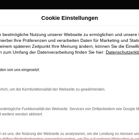
Cookie Einstellungen
ng Top-Angebote
ie bestmögliche Nutzung unserer Webseite zu ermöglichen und unsere
twagen für Freisin
hierbei Ihre Präferenzen und verarbeiten Daten für Marketing und Stati
einem späteren Zeitpunkt Ihre Meinung ändern, können Sie die Einwillig
en zum Umfang der Datenverarbeitung finden Sie hier:
Datenschutzerkl
r Freising erhalten Sie im Autoha
en von uns eingesetzt:
ufstelle für exzellente VW Polo Gebrauchtwagen Fahrzeuge für F
wagen zu präsentieren, die höchste Standards in Sachen Qualität
rlich, um die Kernfunktionalität der Webseite zu gewährleisten.
bile geht. Erfahren Sie mehr über unsere beeindruckende VW Po
.
estmögliche Funktionalität der Webseite. Services von Drittanbietern wie Google 
eitere werden aktiviert.
 es uns, die Nutzung der Webseite zu analysieren, um die Leistung zu messen u