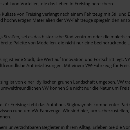
lzahl von Vorteilen, die das Leben in Freising bereichern.
 Kulisse von Freising verlangt nach einem Fahrzeug mit Stil und E
und hochwertigen Materialien der VW-Fahrzeuge spiegeln den ansp
gs Straßen, sei es das historische Stadtzentrum oder die maleri
 breite Palette von Modellen, die nicht nur eine beeindruckende 
sing ist eine Stadt, die Wert auf Innovation und Fortschritt legt. VW
freundliche Antriebslösungen. Mit einem VW-Fahrzeug für Freisin
sing ist von einer idyllischen grünen Landschaft umgeben. VW t
em umweltfreundlichen VW können Sie nicht nur die Natur um Frei
für Freising steht das Autohaus Stiglmayr als kompetenter Partn
ssen rund um VW-Fahrzeuge. Wir sind hier, um sicherzustellen, d
önnen.
em unverzichtbaren Begleiter in Ihrem Alltag. Erleben Sie die Vor