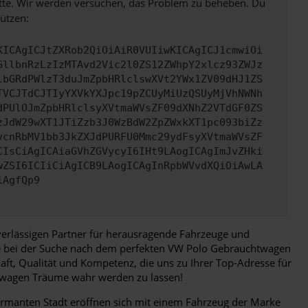
bitte. Wir werden versuchen, das Problem zu beheben. Du
ützen:
KICAgICJtZXRob2QiOiAiR0VUIiwKICAgICJ1cmwiOi
GllbnRzLzIzMTAvd2Vic2l0ZS12ZWhpY2xlcz93ZWJz
lbGRdPWlzT3duJmZpbHRlclswXVt2YWx1ZV09dHJ1ZS
TVCJTdCJTIyYXVkYXJpc19pZCUyMiUzQSUyMjVhNWNh
dPUlOJmZpbHRlclsyXVtmaWVsZF09dXNhZ2VTdGF0ZS
zJdW29wXT1JTiZzb3J0WzBdW2ZpZWxkXT1pc093biZz
vcnRbMV1bb3JkZXJdPURFU0Mmc29ydFsyXVtmaWVsZF
CIsCiAgICAiaGVhZGVycyI6IHt9LAogICAgImJvZHki
wZSI6ICIiCiAgICB9LAogICAgInRpbWVvdXQiOiAwLA
iAgfQp9
uverlässigen Partner für herausragende Fahrzeuge und
Sie bei der Suche nach dem perfekten VW Polo Gebrauchtwagen
aft, Qualität und Kompetenz, die uns zu Ihrer Top-Adresse für
twagen Träume wahr werden zu lassen!
charmanten Stadt eröffnen sich mit einem Fahrzeug der Marke