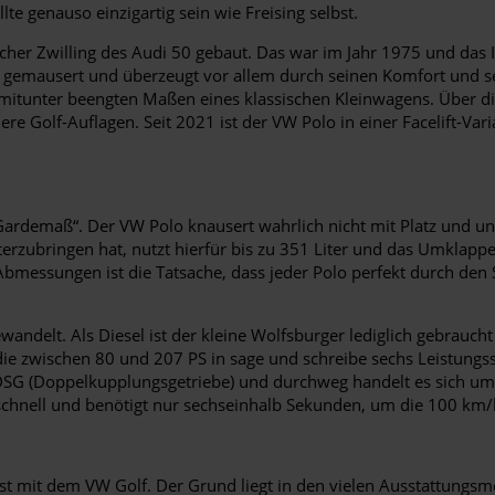
lte genauso einzigartig sein wie Freising selbst.
her Zwilling des Audi 50 gebaut. Das war im Jahr 1975 und das In
gemausert und überzeugt vor allem durch seinen Komfort und sei
 mitunter beengten Maßen eines klassischen Kleinwagens. Über di
here Golf-Auflagen. Seit 2021 ist der VW Polo in einer Facelift-Var
Gardemaß“. Der VW Polo knausert wahrlich nicht mit Platz und un
zubringen hat, nutzt hierfür bis zu 351 Liter und das Umklappen
bmessungen ist die Tatsache, dass jeder Polo perfekt durch den
wandelt. Als Diesel ist der kleine Wolfsburger lediglich gebrau
 die zwischen 80 und 207 PS in sage und schreibe sechs Leistung
SG (Doppelkupplungsgetriebe) und durchweg handelt es sich um 
 schnell und benötigt nur sechseinhalb Sekunden, um die 100 km
ast mit dem VW Golf. Der Grund liegt in den vielen Ausstattung