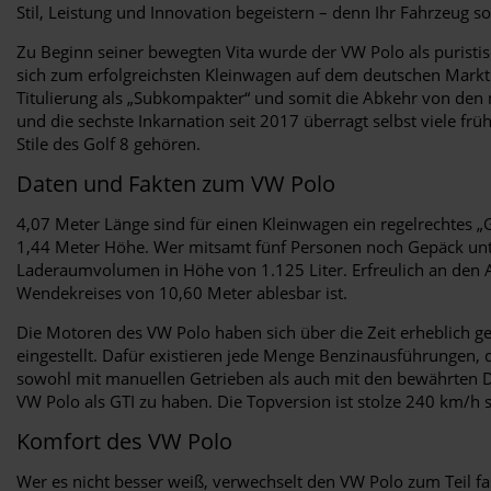
Stil, Leistung und Innovation begeistern – denn Ihr Fahrzeug sol
Zu Beginn seiner bewegten Vita wurde der VW Polo als puristisc
sich zum erfolgreichsten Kleinwagen auf dem deutschen Markt 
Titulierung als „Subkompakter“ und somit die Abkehr von den
und die sechste Inkarnation seit 2017 überragt selbst viele frü
Stile des Golf 8 gehören.
Daten und Fakten zum VW Polo
4,07 Meter Länge sind für einen Kleinwagen ein regelrechtes „
1,44 Meter Höhe. Wer mitsamt fünf Personen noch Gepäck unter
Laderaumvolumen in Höhe von 1.125 Liter. Erfreulich an den A
Wendekreises von 10,60 Meter ablesbar ist.
Die Motoren des VW Polo haben sich über die Zeit erheblich ge
eingestellt. Dafür existieren jede Menge Benzinausführungen,
sowohl mit manuellen Getrieben als auch mit den bewährten D
VW Polo als GTI zu haben. Die Topversion ist stolze 240 km/h
Komfort des VW Polo
Wer es nicht besser weiß, verwechselt den VW Polo zum Teil f