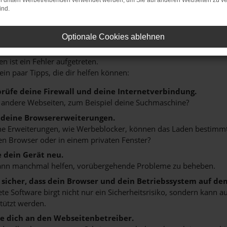
on dritten Werbetreibenden verwendet werden, um Sie auf anderen Webseiten zu ve
ind.
Optionale Cookies ablehnen
r: Network Error
n ist ein Fehler aufgetreten.
 ein paar Tipps, die dir helfen können:
rüfe deine Firewall und deine Internetverbindung.
 andere Webseiten, zum Beispiel deine Suchmaschine?
 deine Browsererweiterungen.
 Erweiterungen, wie Werbeblocker, können das Laden bestimmter 
n Browser oder in einem privaten Fenster?
e dein Gerät neu.
ann manchmal helfen, vorübergehende Probleme zu beheben.
e sicher, dass dein Browser und dein Betriebssystem auf de
ete Software birgt nicht nur ein Sicherheitsrisiko, sondern kann
tützt werden.
 dich an den Webseitenbetreiber.