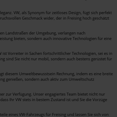
leganz. VW, als Synonym für zeitloses Design, fügt sich perfekt
ruchsvollen Geschmack wider, der in Freising hoch geschätzt
schen Landstraßen der Umgebung, verlangen nach
Leistung bieten, sondern auch innovative Technologien für eine
 ist Vorreiter in Sachen fortschrittlicher Technologien, sei es in
g sind Sie nicht nur mobil, sondern auch bestens gerüstet für
rägt diesem Umweltbewusstsein Rechnung, indem es eine breite
sing genießen, sondern auch aktiv zum Umweltschutz
er zur Verfügung. Unser engagiertes Team bietet nicht nur
ass Ihr VW stets in bestem Zustand ist und Sie die Vorzüge
teile eines VW-Fahrzeugs für Freising und lassen Sie sich von