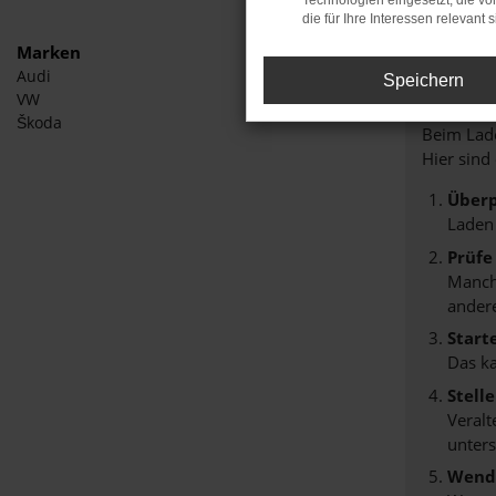
Technologien eingesetzt, die v
die für Ihre Interessen relevant s
Marken
Audi
Speichern
Fehle
VW
Škoda
Beim Lade
Hier sind
Überp
Laden
Prüfe
Manche
andere
Start
Das k
Stell
Veralt
unters
Wende