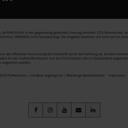
 6a PKW-EnVKV in der gegenwärtig geltenden Fassung) ermittelt. CO2-Emmisionen, die 
htlinie 1999/94/EG nicht berücksichtigt. Die Angaben beziehen sich nicht auf ein ein
von der effizienten Ausnutzung des Kraftstoffs durch das Fahrzeug ab, sondern werd
faden für den Kraftstoffverbrauch und die CO2-Emission aller in Deutschland angebote
er angeboten werden.
5276 Pfaffenhofen | info@vw-stiglmayr.de |
Webdesign
Barrierefreiheit
Impressum