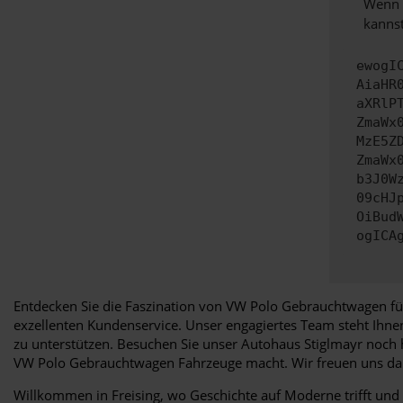
Wenn d
kannst
ewogI
AiaHR
aXRlP
ZmaWx
MzE5Z
ZmaWx
b3J0W
09cHJ
OiBud
ogICA
Entdecken Sie die Faszination von VW Polo Gebrauchtwagen für
exzellenten Kundenservice. Unser engagiertes Team steht Ihn
zu unterstützen. Besuchen Sie unser Autohaus Stiglmayr noch h
VW Polo Gebrauchtwagen Fahrzeuge macht. Wir freuen uns dar
Willkommen in Freising, wo Geschichte auf Moderne trifft und 