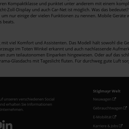
heren Kompaktklasse und punktet unter anderem mit einem komplet
Acht-Zoll-Display und auch Car-Net ist möglich. Was das bedeutet
, um nur einige der vielen Funktionen zu nennen. Mobile Geräte
s beats.
 mit viel Komfort und Assistenten. Das Modell hält sowohl die Ge
rzeuge im Toten Winkel erkannt und auch nachlassende Aufmerksa
en zum teilautonomen Einparken hingewiesen. Oder auf das schlü
ama-Glasdachs mit Tageslicht fluten. Für durchweg gute Luft so
Stiglmayr Welt
auf unseren verschiedenen Social
Neuwagen
nd erhalten Sie Informationen
Gebrauchtwagen
Unternehmen.
E-Mobilität
Karriere & Jobs