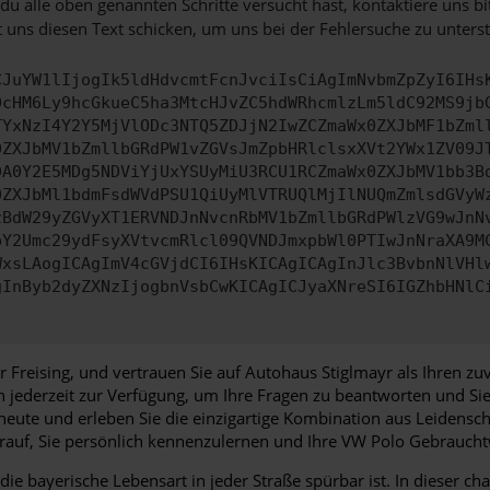
u alle oben genannten Schritte versucht hast, kontaktiere uns 
 uns diesen Text schicken, um uns bei der Fehlersuche zu unterst
CJuYW1lIjogIk5ldHdvcmtFcnJvciIsCiAgImNvbmZpZyI6IHs
0cHM6Ly9hcGkueC5ha3MtcHJvZC5hdWRhcmlzLm5ldC92MS9jb
TYxNzI4Y2Y5MjVlODc3NTQ5ZDJjN2IwZCZmaWx0ZXJbMF1bZml
0ZXJbMV1bZmllbGRdPW1vZGVsJmZpbHRlclsxXVt2YWx1ZV09J
DA0Y2E5MDg5NDViYjUxYSUyMiU3RCU1RCZmaWx0ZXJbMV1bb3B
0ZXJbMl1bdmFsdWVdPSU1QiUyMlVTRUQlMjIlNUQmZmlsdGVyW
zBdW29yZGVyXT1ERVNDJnNvcnRbMV1bZmllbGRdPWlzVG9wJnN
pY2Umc29ydFsyXVtvcmRlcl09QVNDJmxpbWl0PTIwJnNraXA9M
WxsLAogICAgImV4cGVjdCI6IHsKICAgICAgInJlc3BvbnNlVHl
gInByb2dyZXNzIjogbnVsbCwKICAgICJyaXNreSI6IGZhbHNlC
 Freising, und vertrauen Sie auf Autohaus Stiglmayr als Ihren z
en jederzeit zur Verfügung, um Ihre Fragen zu beantworten und 
eute und erleben Sie die einzigartige Kombination aus Leidensch
auf, Sie persönlich kennenzulernen und Ihre VW Polo Gebrauch
die bayerische Lebensart in jeder Straße spürbar ist. In dieser 