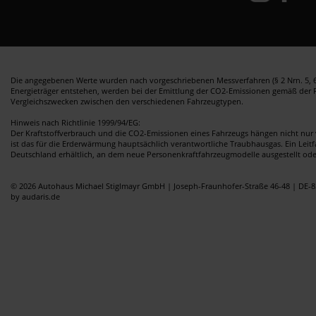
Die angegebenen Werte wurden nach vorgeschriebenen Messverfahren (§ 2 Nrn. 5, 6,
Energieträger entstehen, werden bei der Emittlung der CO2-Emissionen gemäß der Ric
Vergleichszwecken zwischen den verschiedenen Fahrzeugtypen.
Hinweis nach Richtlinie 1999/94/EG:
Der Kraftstoffverbrauch und die CO2-Emissionen eines Fahrzeugs hängen nicht nur 
ist das für die Erderwärmung hauptsächlich verantwortliche Traubhausgas. Ein Leit
Deutschland erhältlich, an dem neue Personenkraftfahrzeugmodelle ausgestellt od
© 2026 Autohaus Michael Stiglmayr GmbH | Joseph-Fraunhofer-Straße 46-48 | DE-8
by audaris.de