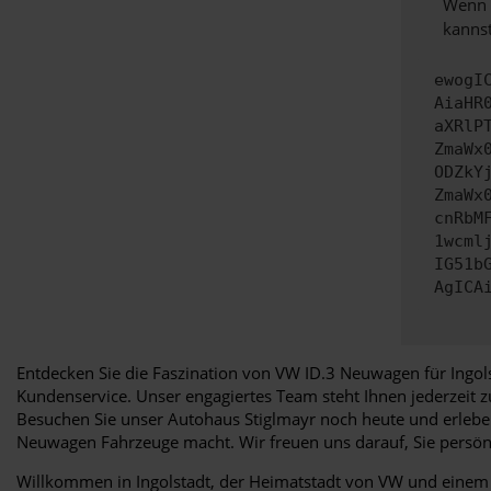
Wenn d
kannst
ewogI
AiaHR
aXRlP
ZmaWx
ODZkY
ZmaWx
cnRbM
1wcml
IG51b
AgICA
Entdecken Sie die Faszination von VW ID.3 Neuwagen für Ingols
Kundenservice. Unser engagiertes Team steht Ihnen jederzeit 
Besuchen Sie unser Autohaus Stiglmayr noch heute und erleben 
Neuwagen Fahrzeuge macht. Wir freuen uns darauf, Sie persö
Willkommen in Ingolstadt, der Heimatstadt von VW und einem Or