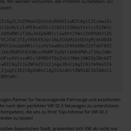
bitte. Wir werden versuchen, das Problem zu beheben. Du
ützen:
KICAgICJtZXRob2QiOiAiR0VUIiwKICAgICJ1cmwiOi
GllbnRzLzIzMTAvd2Vic2l0ZS12ZWhpY2xlcz93ZWJz
lbGRdPWlzT3duJmZpbHRlclswXVt2YWx1ZV09dHJ1ZS
TVCJTdCJTIyYXVkYXJpc19pZCUyMiUzQSUyMjVkODQ4
dPUlOJmZpbHRlclsyXVtmaWVsZF09dXNhZ2VTdGF0ZS
l1bb3BdPUlOJnNvcnRbMF1bZmllbGRdPWlzT3duJnNv
ydFsxXVtvcmRlcl09REVTQyZzb3J0WzJdW2ZpZWxkXT
iwKICAgICJoZWFkZXJzIjoge30sCiAgICAiYm9keSI6
lIjogIiIKICAgIH0sCiAgICAidGltZW91dCI6IDAsCi
CB9Cn0=
ässigen Partner für herausragende Fahrzeuge und exzellenten
uche nach dem perfekten VW ID.3 Neuwagen zu unterstützen.
 Kompetenz, die uns zu Ihrer Top-Adresse für VW ID.3
erden zu lassen!
chen bayerischen Stadt, präsentiert sich VW als nicht nur