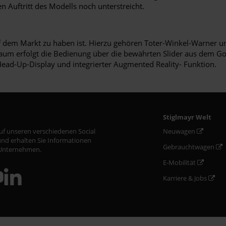
Auftritt des Modells noch unterstreicht.
auf dem Markt zu haben ist. Hierzu gehören Toter-Winkel-Warner 
m erfolgt die Bedienung über die bewährten Slider aus dem Golf 8
Head-Up-Display und integrierter Augmented Reality- Funktion.
Stiglmayr Welt
auf unseren verschiedenen Social
Neuwagen
nd erhalten Sie Informationen
Gebrauchtwagen
Unternehmen.
E-Mobilität
Karriere & Jobs