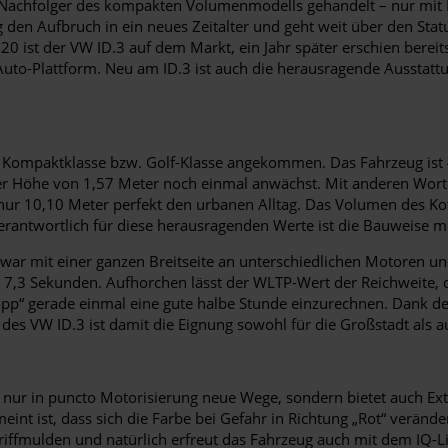
ller Nachfolger des kompakten Volumenmodells gehandelt – nur mit
 Aufbruch in ein neues Zeitalter und geht weit über den Status e
20 ist der VW ID.3 auf dem Markt, ein Jahr später erschien bereit
to-Plattform. Neu am ID.3 ist auch die herausragende Ausstattun
der Kompaktklasse bzw. Golf-Klasse angekommen. Das Fahrzeug ist 
er Höhe von 1,57 Meter noch einmal anwächst. Mit anderen Worten 
ur 10,10 Meter perfekt den urbanen Alltag. Das Volumen des Kof
verantwortlich für diese herausragenden Werte ist die Bauweise 
 zwar mit einer ganzen Breitseite an unterschiedlichen Motoren u
,3 Sekunden. Aufhorchen lässt der WLTP-Wert der Reichweite, d
opp“ gerade einmal eine gute halbe Stunde einzurechnen. Dank der
 des VW ID.3 ist damit die Eignung sowohl für die Großstadt als 
 nur in puncto Motorisierung neue Wege, sondern bietet auch Ext
nt ist, dass sich die Farbe bei Gefahr in Richtung „Rot“ veränder
iffmulden und natürlich erfreut das Fahrzeug auch mit dem IQ-L