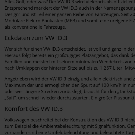
Alles Golf, oder was? Der VW ID.3 wird vielerorts als offizie
Entsprechend markiert der VW ID.3 auch in der Namensgebung den
Design“ und ist Teil einer ganzen Reihe von Fahrzeugen. Seit 20
Modulare Elektro Baukasten (MEB) und somit eine ureigene E-Au
als konventionelle Fahrzeuge.
Eckdaten zum VW ID.3
Wer sich für einen VW ID.3 entscheidet, ist voll und ganz in 
Hieraus folgt bereits ein großzügiges Platzangebot, das dank d
Familien und meistert mit seinem minimalen Wendekreis von n
nach Umklappen der hinteren Sitze auf bis zu 1.267 Liter. Mit
Angetrieben wird der VW ID.3 einzig und allein elektrisch und
Maximum dar und ermöglichen den Spurt auf 100 km/h in nur 7
oder wer längere Strecken zurücklegt, braucht für den „Tankst
„Saft“, um schnell wieder durchzustarten. Ein großer Pluspunkt
Komfort des VW ID.3
Volkswagen beschreitet bei der Konstruktion des VW ID.3 nicht
zum Beispiel die Ambientebeleuchtung mit Signalfunktion. Gemei
vorhanden sind eine Umfeldbeleuchtung und beleuchtete Türgr