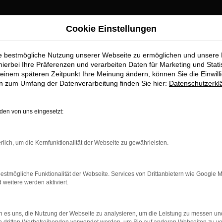
Cookie Einstellungen
Top-Angebote
ie bestmögliche Nutzung unserer Webseite zu ermöglichen und unsere
für Ingolstadt To
hierbei Ihre Präferenzen und verarbeiten Daten für Marketing und Stati
einem späteren Zeitpunkt Ihre Meinung ändern, können Sie die Einwillig
en zum Umfang der Datenverarbeitung finden Sie hier:
Datenschutzerkl
stadt erhalten Sie im Autohaus St
en von uns eingesetzt:
ufstelle für exzellente VW ID.3 Neuwagen Fahrzeuge für Ingolst
zu präsentieren, die höchste Standards in Sachen Qualität und L
rlich, um die Kernfunktionalität der Webseite zu gewährleisten.
Sie mehr über unsere beeindruckende VW ID.3 Neuwagen Flotte u
estmögliche Funktionalität der Webseite. Services von Drittanbietern wie Google 
eitere werden aktiviert.
 es uns, die Nutzung der Webseite zu analysieren, um die Leistung zu messen u