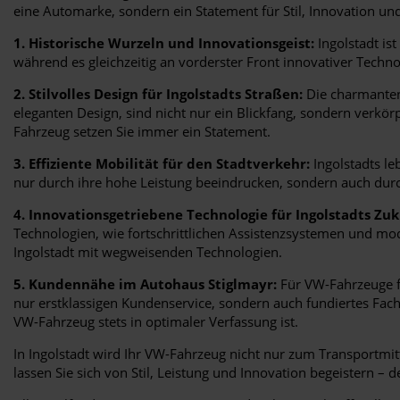
eine Automarke, sondern ein Statement für Stil, Innovation und f
1. Historische Wurzeln und Innovationsgeist:
Ingolstadt ist
während es gleichzeitig an vorderster Front innovativer Techn
2. Stilvolles Design für Ingolstadts Straßen:
Die charmanten 
eleganten Design, sind nicht nur ein Blickfang, sondern verk
Fahrzeug setzen Sie immer ein Statement.
3. Effiziente Mobilität für den Stadtverkehr:
Ingolstadts le
nur durch ihre hohe Leistung beeindrucken, sondern auch durch 
4. Innovationsgetriebene Technologie für Ingolstadts Zuk
Technologien, wie fortschrittlichen Assistenzsystemen und mod
Ingolstadt mit wegweisenden Technologien.
5. Kundennähe im Autohaus Stiglmayr:
Für VW-Fahrzeuge fü
nur erstklassigen Kundenservice, sondern auch fundiertes Fach
VW-Fahrzeug stets in optimaler Verfassung ist.
In Ingolstadt wird Ihr VW-Fahrzeug nicht nur zum Transportmitt
lassen Sie sich von Stil, Leistung und Innovation begeistern – d