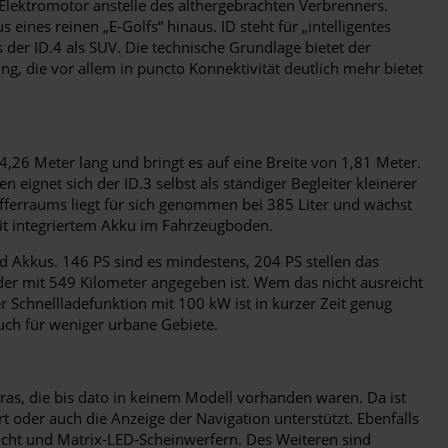
 Elektromotor anstelle des althergebrachten Verbrenners.
ines reinen „E-Golfs“ hinaus. ID steht für „intelligentes
s der ID.4 als SUV. Die technische Grundlage bietet der
g, die vor allem in puncto Konnektivität deutlich mehr bietet
4,26 Meter lang und bringt es auf eine Breite von 1,81 Meter.
eignet sich der ID.3 selbst als ständiger Begleiter kleinerer
ferraums liegt für sich genommen bei 385 Liter und wächst
mit integriertem Akku im Fahrzeugboden.
nd Akkus. 146 PS sind es mindestens, 204 PS stellen das
er mit 549 Kilometer angegeben ist. Wem das nicht ausreicht
 Schnellladefunktion mit 100 kW ist in kurzer Zeit genug
auch für weniger urbane Gebiete.
ras, die bis dato in keinem Modell vorhanden waren. Da ist
t oder auch die Anzeige der Navigation unterstützt. Ebenfalls
icht und Matrix-LED-Scheinwerfern. Des Weiteren sind