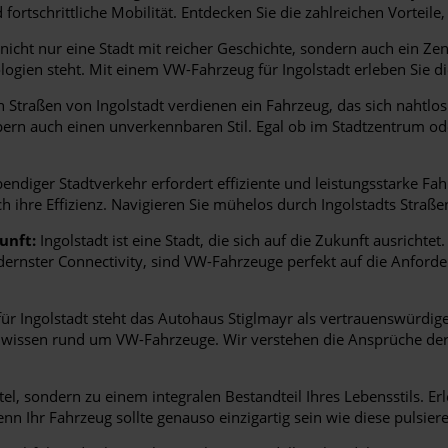
ortschrittliche Mobilität. Entdecken Sie die zahlreichen Vorteile,
 nicht nur eine Stadt mit reicher Geschichte, sondern auch ein Ze
ologien steht. Mit einem VW-Fahrzeug für Ingolstadt erleben Sie d
Straßen von Ingolstadt verdienen ein Fahrzeug, das sich nahtlos 
örpern auch einen unverkennbaren Stil. Egal ob im Stadtzentrum 
bendiger Stadtverkehr erfordert effiziente und leistungsstarke Fah
ihre Effizienz. Navigieren Sie mühelos durch Ingolstadts Straßen
unft:
Ingolstadt ist eine Stadt, die sich auf die Zukunft ausrichtet
ernster Connectivity, sind VW-Fahrzeuge perfekt auf die Anforder
r Ingolstadt steht das Autohaus Stiglmayr als vertrauenswürdige
wissen rund um VW-Fahrzeuge. Wir verstehen die Ansprüche der In
el, sondern zu einem integralen Bestandteil Ihres Lebensstils. Er
enn Ihr Fahrzeug sollte genauso einzigartig sein wie diese pulsiere