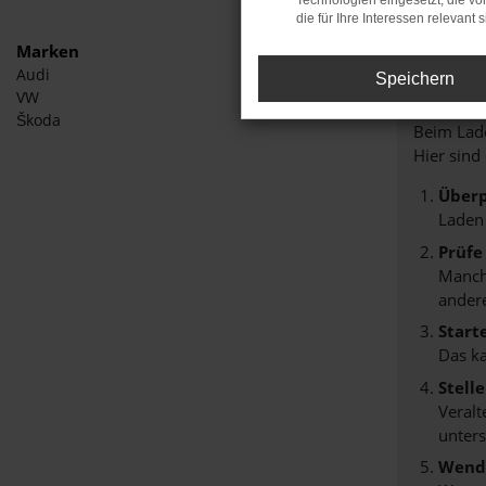
Technologien eingesetzt, die v
die für Ihre Interessen relevant s
Marken
Audi
Speichern
Fehle
VW
Škoda
Beim Lade
Hier sind
Überp
Laden
Prüfe
Manche
andere
Start
Das k
Stell
Veralt
unters
Wende