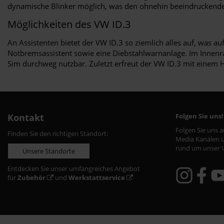
dynamische Blinker möglich, was den ohnehin beeindruckenden 
Möglichkeiten des VW ID.3
An Assistenten bietet der VW ID.3 so ziemlich alles auf, was 
Notbremsassistent sowie eine Diebstahlwarnanlage. Im Innenrau
Sim durchweg nutzbar. Zuletzt erfreut der VW ID.3 mit einem 
Kontakt
Folgen Sie uns!
Folgen Sie uns 
Finden Sie den richtigen Standort:
Media Kanälen u
rund um unser 
Unsere Standorte
Entdecken Sie unser umfangreiches Angebot
für
Zubehör
und
Werkstattservice