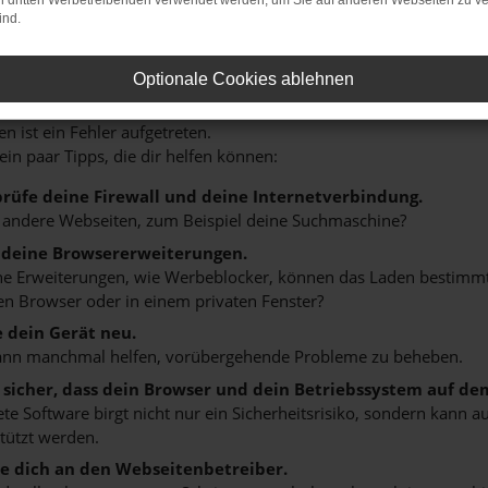
on dritten Werbetreibenden verwendet werden, um Sie auf anderen Webseiten zu ve
ind.
Optionale Cookies ablehnen
r: Network Error
n ist ein Fehler aufgetreten.
 ein paar Tipps, die dir helfen können:
rüfe deine Firewall und deine Internetverbindung.
 andere Webseiten, zum Beispiel deine Suchmaschine?
 deine Browsererweiterungen.
 Erweiterungen, wie Werbeblocker, können das Laden bestimmter 
n Browser oder in einem privaten Fenster?
e dein Gerät neu.
ann manchmal helfen, vorübergehende Probleme zu beheben.
e sicher, dass dein Browser und dein Betriebssystem auf de
ete Software birgt nicht nur ein Sicherheitsrisiko, sondern kann
tützt werden.
 dich an den Webseitenbetreiber.