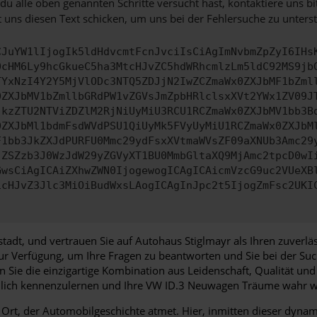
u alle oben genannten Schritte versucht hast, kontaktiere uns 
 uns diesen Text schicken, um uns bei der Fehlersuche zu unterst
CJuYW1lIjogIk5ldHdvcmtFcnJvciIsCiAgImNvbmZpZyI6IHs
0cHM6Ly9hcGkueC5ha3MtcHJvZC5hdWRhcmlzLm5ldC92MS9jb
TYxNzI4Y2Y5MjVlODc3NTQ5ZDJjN2IwZCZmaWx0ZXJbMF1bZml
0ZXJbMV1bZmllbGRdPW1vZGVsJmZpbHRlclsxXVt2YWx1ZV09J
jkzZTU2NTViZDZlM2RjNiUyMiU3RCU1RCZmaWx0ZXJbMV1bb3B
0ZXJbMl1bdmFsdWVdPSU1QiUyMk5FVyUyMiU1RCZmaWx0ZXJbM
F1bb3JkZXJdPURFU0Mmc29ydFsxXVtmaWVsZF09aXNUb3Amc29
jZSZzb3J0WzJdW29yZGVyXT1BU0MmbGltaXQ9MjAmc2tpcD0wI
GwsCiAgICAiZXhwZWN0IjogewogICAgICAicmVzcG9uc2VUeXB
icHJvZ3Jlc3MiOiBudWxsLAogICAgInJpc2t5IjogZmFsc2UKI
tadt, und vertrauen Sie auf Autohaus Stiglmayr als Ihren zuverl
zur Verfügung, um Ihre Fragen zu beantworten und Sie bei der S
Sie die einzigartige Kombination aus Leidenschaft, Qualität und
nlich kennenzulernen und Ihre VW ID.3 Neuwagen Träume wahr w
t, der Automobilgeschichte atmet. Hier, inmitten dieser dynamis