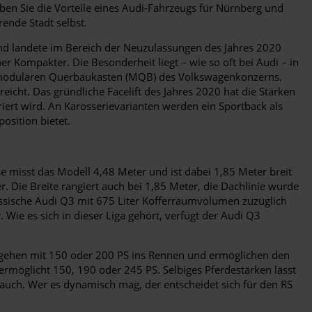
eben Sie die Vorteile eines Audi-Fahrzeugs für Nürnberg und
rende Stadt selbst.
nd landete im Bereich der Neuzulassungen des Jahres 2020
r Kompakter. Die Besonderheit liegt – wie so oft bei Audi – in
em modularen Querbaukasten (MQB) des Volkswagenkonzerns.
icht. Das gründliche Facelift des Jahres 2020 hat die Stärken
iert wird. An Karosserievarianten werden ein Sportback als
osition bietet.
e misst das Modell 4,48 Meter und ist dabei 1,85 Meter breit
. Die Breite rangiert auch bei 1,85 Meter, die Dachlinie wurde
assische Audi Q3 mit 675 Liter Kofferraumvolumen zuzüglich
 Wie es sich in dieser Liga gehört, verfügt der Audi Q3
n gehen mit 150 oder 200 PS ins Rennen und ermöglichen den
ermöglicht 150, 190 oder 245 PS. Selbiges Pferdestärken lässt
auch. Wer es dynamisch mag, der entscheidet sich für den RS