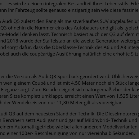
– es wird zu einem integralen Bestandteil Ihres Lebensstils. Erl
enn Ihr Fahrzeug sollte genauso einzigartig sein wie diese faszinie
m Audi Q5 zuletzt den Rang als meistverkauftes SUV abgelaufen u
 Q3 ohnehin die Nummer eins des Autobauers und gilt als typische
lsize-Modell denken lässt. Technisch basiert auch der Q3 auf d
d 2018 wurde der Staffelstab an die zweite Generation weitergere
d sorgt dafür, dass die Oberklasse-Technik des A6 und A8 integr
ei auch die coupéartige Ausführung natürlich eine erhöhte Sitzp
r die Version als Audi Q3 Sportback geordert wird. Üblicherweis
n wenig einem Coupé und ist mit 4,50 Meter noch ein Stück länger
an Eleganz sorgt. Zum Beladen eignet sich naturgemäß eher der kl
eren Sitze komplett umklappt, erreicht einen Wert von 1.525 Liter.
 der Wendekreis von nur 11,80 Meter gilt als vorzeigbar.
r Audi Q3 auf dem neuesten Stand der Technik. Die Dieselmotore
n Benzinern setzt Audi ganz und gar auf Mildhybrid- Technik und 
 einem Automatikgetriebe wie bei allen anderen Modellvarianten 
und einer 100er- Beschleunigung von nur viereinhalb Sekunden.