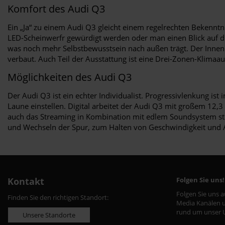
Komfort des Audi Q3
Ein „Ja“ zu einem Audi Q3 gleicht einem regelrechten Bekennt
LED-Scheinwerfr gewürdigt werden oder man einen Blick auf die 
was noch mehr Selbstbewusstsein nach außen trägt. Der Innen
verbaut. Auch Teil der Ausstattung ist eine Drei-Zonen-Klima
Möglichkeiten des Audi Q3
Der Audi Q3 ist ein echter Individualist. Progressivlenkung is
Laune einstellen. Digital arbeitet der Audi Q3 mit großem 12,3
auch das Streaming in Kombination mit edlem Soundsystem stel
und Wechseln der Spur, zum Halten von Geschwindigkeit und
Kontakt
Folgen Sie uns!
Folgen Sie uns 
Finden Sie den richtigen Standort:
Media Kanälen u
rund um unser 
Unsere Standorte