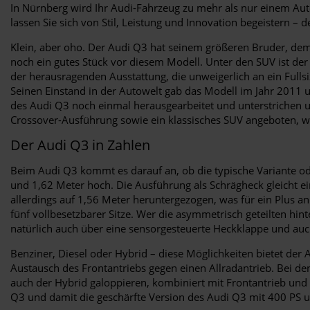
In Nürnberg wird Ihr Audi-Fahrzeug zu mehr als nur einem Auto 
lassen Sie sich von Stil, Leistung und Innovation begeistern – d
Klein, aber oho. Der Audi Q3 hat seinem größeren Bruder, de
noch ein gutes Stück vor diesem Modell. Unter den SUV ist der
der herausragenden Ausstattung, die unweigerlich an ein Ful
Seinen Einstand in der Autowelt gab das Modell im Jahr 2011 un
des Audi Q3 noch einmal herausgearbeitet und unterstrichen un
Crossover-Ausführung sowie ein klassisches SUV angeboten, wob
Der Audi Q3 in Zahlen
Beim Audi Q3 kommt es darauf an, ob die typische Variante ode
und 1,62 Meter hoch. Die Ausführung als Schrägheck gleicht ei
allerdings auf 1,56 Meter heruntergezogen, was für ein Plus 
fünf vollbesetzbarer Sitze. Wer die asymmetrisch geteilten hint
natürlich auch über eine sensorgesteuerte Heckklappe und auch
Benziner, Diesel oder Hybrid – diese Möglichkeiten bietet de
Austausch des Frontantriebs gegen einen Allradantrieb. Bei de
auch der Hybrid galoppieren, kombiniert mit Frontantrieb und
Q3 und damit die geschärfte Version des Audi Q3 mit 400 PS 