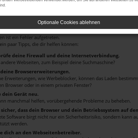
on dritten Werbetreibenden verwendet werden, um Sie auf anderen Webseiten zu ve
ind.
Optionale Cookies ablehnen
r: Network Error
n ist ein Fehler aufgetreten.
 ein paar Tipps, die dir helfen können:
rüfe deine Firewall und deine Internetverbindung.
 andere Webseiten, zum Beispiel deine Suchmaschine?
 deine Browsererweiterungen.
 Erweiterungen, wie Werbeblocker, können das Laden bestimmter 
n Browser oder in einem privaten Fenster?
e dein Gerät neu.
ann manchmal helfen, vorübergehende Probleme zu beheben.
e sicher, dass dein Browser und dein Betriebssystem auf de
ete Software birgt nicht nur ein Sicherheitsrisiko, sondern kann
tützt werden.
 dich an den Webseitenbetreiber.