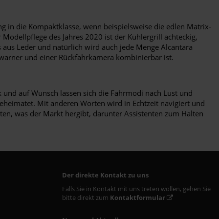
g in die Kompaktklasse, wenn beispielsweise die edlen Matrix-
Modellpflege des Jahres 2020 ist der Kühlergrill achteckig,
 aus Leder und natürlich wird auch jede Menge Alcantara
swarner und einer Rückfahrkamera kombinierbar ist.
erk und auf Wunsch lassen sich die Fahrmodi nach Lust und
beheimatet. Mit anderen Worten wird in Echtzeit navigiert und
ten, was der Markt hergibt, darunter Assistenten zum Halten
.
Der direkte Kontakt zu uns
Falls Sie in Kontakt mit uns treten wollen, gehen Sie
bitte direkt zum
Kontaktformular