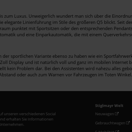
nis zum Luxus. Unweigerlich wundert man sich über die Einordnun
elegante Linienführung im Stile des größeren Q5 blickt. Seit der 
raum punktet mit Sportsitzen oder den entsprechenden Pendants
automatik und eine Einparkautomatik, die mit einem Querverkehr
t in der sportlichen Variante ebenso zu haben wie ein Sportfahrw
 Zoll Display und ist natürlich voll und ganz im mobilen Internet 
lt kein Problem dar. Bei den Assistenten wird nahezu alles gebo
 Abstand oder auch zum Warnen vor Fahrzeugen im Toten Winkel
Stiglmayr Welt
auf unseren verschiedenen Social
Neuwagen
nd erhalten Sie Informationen
Gebrauchtwagen
Unternehmen.
E-Mobilität