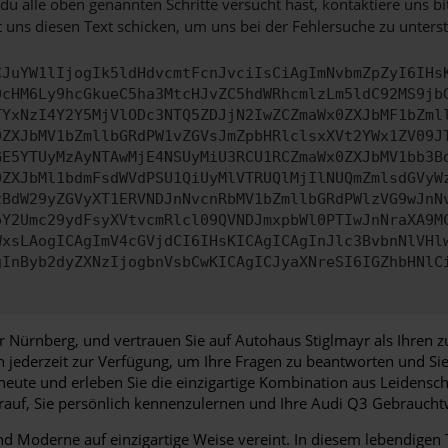
u alle oben genannten Schritte versucht hast, kontaktiere uns 
 uns diesen Text schicken, um uns bei der Fehlersuche zu unterst
CJuYW1lIjogIk5ldHdvcmtFcnJvciIsCiAgImNvbmZpZyI6IHs
0cHM6Ly9hcGkueC5ha3MtcHJvZC5hdWRhcmlzLm5ldC92MS9jb
TYxNzI4Y2Y5MjVlODc3NTQ5ZDJjN2IwZCZmaWx0ZXJbMF1bZml
0ZXJbMV1bZmllbGRdPW1vZGVsJmZpbHRlclsxXVt2YWx1ZV09J
GE5YTUyMzAyNTAwMjE4NSUyMiU3RCU1RCZmaWx0ZXJbMV1bb3B
0ZXJbMl1bdmFsdWVdPSU1QiUyMlVTRUQlMjIlNUQmZmlsdGVyW
zBdW29yZGVyXT1ERVNDJnNvcnRbMV1bZmllbGRdPWlzVG9wJnN
pY2Umc29ydFsyXVtvcmRlcl09QVNDJmxpbWl0PTIwJnNraXA9M
WxsLAogICAgImV4cGVjdCI6IHsKICAgICAgInJlc3BvbnNlVHl
gInByb2dyZXNzIjogbnVsbCwKICAgICJyaXNreSI6IGZhbHNlC
 Nürnberg, und vertrauen Sie auf Autohaus Stiglmayr als Ihren 
en jederzeit zur Verfügung, um Ihre Fragen zu beantworten und 
eute und erleben Sie die einzigartige Kombination aus Leidensch
auf, Sie persönlich kennenzulernen und Ihre Audi Q3 Gebrauch
d Moderne auf einzigartige Weise vereint. In diesem lebendigen Te