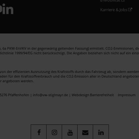
Karriere & Jobs
 6a PKW-EnVKV in der gegenwärtig geltenden Fassung) ermittelt. CO2-Emmisionen, die 
htlinie 1999/94/EG nicht berücksichtigt. Die Angaben beziehen sich nicht auf ein ein
von der effizienten Ausnutzung des Kraftstoffs durch das Fahrzeug ab, sondern werd
faden für den Kraftstoffverbrauch und die CO2-Emission aller in Deutschland angebote
er angeboten werden.
5276 Pfaffenhofen | info@vw-stiglmayr.de |
Webdesign
Barrierefreiheit
Impressum