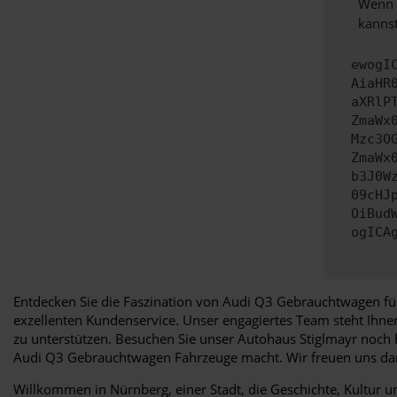
Wenn d
kannst
ewogI
AiaHR
aXRlP
ZmaWx
Mzc3O
ZmaWx
b3J0W
09cHJ
OiBud
ogICA
Entdecken Sie die Faszination von Audi Q3 Gebrauchtwagen für
exzellenten Kundenservice. Unser engagiertes Team steht Ihn
zu unterstützen. Besuchen Sie unser Autohaus Stiglmayr noch h
Audi Q3 Gebrauchtwagen Fahrzeuge macht. Wir freuen uns dar
Willkommen in Nürnberg, einer Stadt, die Geschichte, Kultur un