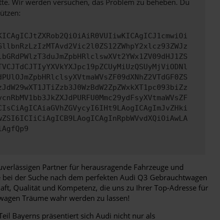
bitte. Wir werden versuchen, das Problem zu beheben. Du
ützen:
KICAgICJtZXRob2QiOiAiR0VUIiwKICAgICJ1cmwiOi
GllbnRzLzIzMTAvd2Vic2l0ZS12ZWhpY2xlcz93ZWJz
lbGRdPWlzT3duJmZpbHRlclswXVt2YWx1ZV09dHJ1ZS
TVCJTdCJTIyYXVkYXJpc19pZCUyMiUzQSUyMjViODNl
dPUlOJmZpbHRlclsyXVtmaWVsZF09dXNhZ2VTdGF0ZS
zJdW29wXT1JTiZzb3J0WzBdW2ZpZWxkXT1pc093biZz
vcnRbMV1bb3JkZXJdPURFU0Mmc29ydFsyXVtmaWVsZF
CIsCiAgICAiaGVhZGVycyI6IHt9LAogICAgImJvZHki
wZSI6ICIiCiAgICB9LAogICAgInRpbWVvdXQiOiAwLA
iAgfQp9
zuverlässigen Partner für herausragende Fahrzeuge und
Sie bei der Suche nach dem perfekten Audi Q3 Gebrauchtwagen
aft, Qualität und Kompetenz, die uns zu Ihrer Top-Adresse für
twagen Träume wahr werden zu lassen!
il Bayerns präsentiert sich Audi nicht nur als