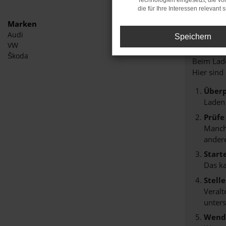
Technologien eingesetzt, die v
die für Ihre Interessen relevant s
Marken
Audi
Speichern
Fehle
VW
Škoda
Beim Lade
Hier sind
Überp
Laden
Prüfe
Manche
andere
Start
Das k
Stell
Veralt
unters
Wende