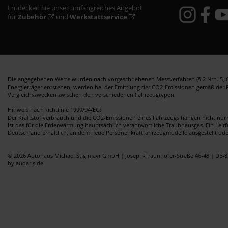
Entdecken Sie unser umfangreiches Angebot
für
Zubehör
und
Werkstattservice
Die angegebenen Werte wurden nach vorgeschriebenen Messverfahren (§ 2 Nrn. 5, 6,
Energieträger entstehen, werden bei der Emittlung der CO2-Emissionen gemäß der Ric
Vergleichszwecken zwischen den verschiedenen Fahrzeugtypen.
Hinweis nach Richtlinie 1999/94/EG:
Der Kraftstoffverbrauch und die CO2-Emissionen eines Fahrzeugs hängen nicht nur 
ist das für die Erderwärmung hauptsächlich verantwortliche Traubhausgas. Ein Leit
Deutschland erhältlich, an dem neue Personenkraftfahrzeugmodelle ausgestellt od
© 2026 Autohaus Michael Stiglmayr GmbH | Joseph-Fraunhofer-Straße 46-48 | DE-8
by audaris.de