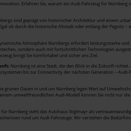
novation. Erfahren Sie, warum ein Audi-Fahrzeug für Nürnberg nic
bergs sind geprägt von historischer Architektur und einem urban
Egal ob durch die historische Altstadt oder entlang der Pegnitz – 
ynamische Atmosphäre Nürnbergs erfordert leistungsstarke und zu
estechen, sondern auch mit fortschrittlichen Technologien ausges
rzeug bringt Sie komfortabel und sicher ans Ziel.
unft:
Nürnberg ist eine Stadt, die den Blick in die Zukunft richtet.
enzsystemen bis zur Connectivity der nächsten Generation – Audi
e grünen Oasen in und um Nürnberg legen Wert auf Umweltschut
it einem umweltfreundlichen Audi-Modell können Sie nicht nur d
für Nürnberg steht das Autohaus Stiglmayr als vertrauenswürdige
chwissen rund um Audi-Fahrzeuge. Wir verstehen die Bedürfnisse