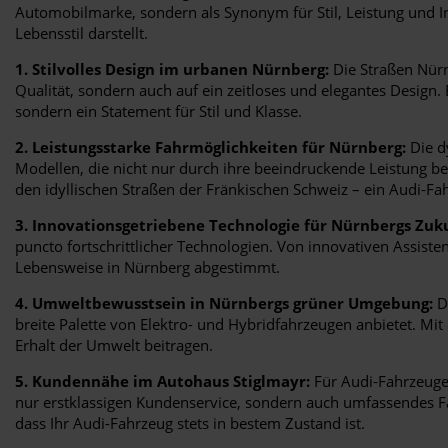
Automobilmarke, sondern als Synonym für Stil, Leistung und In
Lebensstil darstellt.
1. Stilvolles Design im urbanen Nürnberg:
Die Straßen Nürn
Qualität, sondern auch auf ein zeitloses und elegantes Design. 
sondern ein Statement für Stil und Klasse.
2. Leistungsstarke Fahrmöglichkeiten für Nürnberg:
Die d
Modellen, die nicht nur durch ihre beeindruckende Leistung b
den idyllischen Straßen der Fränkischen Schweiz – ein Audi-Fah
3. Innovationsgetriebene Technologie für Nürnbergs Zuk
puncto fortschrittlicher Technologien. Von innovativen Assist
Lebensweise in Nürnberg abgestimmt.
4. Umweltbewusstsein in Nürnbergs grüner Umgebung:
Di
breite Palette von Elektro- und Hybridfahrzeugen anbietet. M
Erhalt der Umwelt beitragen.
5. Kundennähe im Autohaus Stiglmayr:
Für Audi-Fahrzeuge 
nur erstklassigen Kundenservice, sondern auch umfassendes Fa
dass Ihr Audi-Fahrzeug stets in bestem Zustand ist.