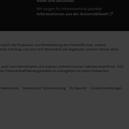
News und Aktuelles
Wir sorgen für interessante & spezielle
Informationen aus der Automobilwelt
durch die Produktion und Bereitstellung des Kraftstoffes bzw. anderer
zelnes Fahrzeug und sind nicht Bestandteil des Angebotes, sondern dienen allein
en auch vom Fahrverhalten und anderen nichttechnischen Faktoren beeinflusst. CO2
nen Personenkraftfahrzeugmodelle ist unentgeltlich an jedem Verkaufsort
Datenschutz
Datenschutz Terminbuchung
EU Data Act
Cookie Einstellungen