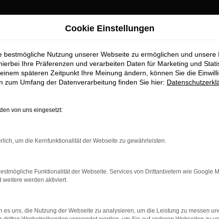
Cookie Einstellungen
rnberg Top-Angebote
ie bestmögliche Nutzung unserer Webseite zu ermöglichen und unsere
twagen für Nürnbe
hierbei Ihre Präferenzen und verarbeiten Daten für Marketing und Stati
einem späteren Zeitpunkt Ihre Meinung ändern, können Sie die Einwillig
en zum Umfang der Datenverarbeitung finden Sie hier:
Datenschutzerkl
r Nürnberg erhalten Sie im Autoh
en von uns eingesetzt:
aufstelle für exzellente Audi Q3 Gebrauchtwagen Fahrzeuge für 
wagen zu präsentieren, die höchste Standards in Sachen Qualität 
rlich, um die Kernfunktionalität der Webseite zu gewährleisten.
bile geht. Erfahren Sie mehr über unsere beeindruckende Audi 
.
estmögliche Funktionalität der Webseite. Services von Drittanbietern wie Google 
eitere werden aktiviert.
 es uns, die Nutzung der Webseite zu analysieren, um die Leistung zu messen u