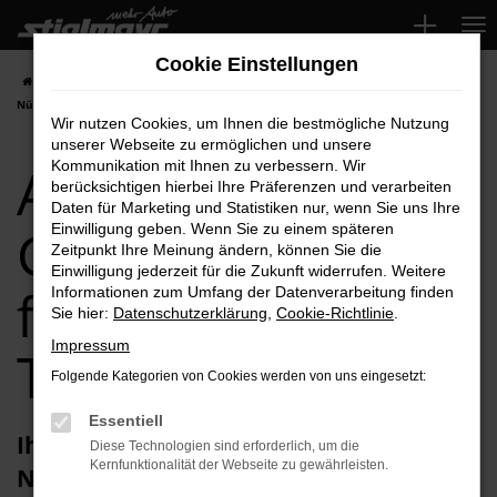
Zum
Hauptinhalt
Cookie Einstellungen
springen
Startseite
Nürnberg
Audi
Audi Q7
Audi Q7 Gebrauchtwagen für
Nürnberg Top-Angebote
Wir nutzen Cookies, um Ihnen die bestmögliche Nutzung
unserer Webseite zu ermöglichen und unsere
Audi Q7
Kommunikation mit Ihnen zu verbessern. Wir
berücksichtigen hierbei Ihre Präferenzen und verarbeiten
Daten für Marketing und Statistiken nur, wenn Sie uns Ihre
Gebrauchtwagen
Einwilligung geben. Wenn Sie zu einem späteren
Zeitpunkt Ihre Meinung ändern, können Sie die
Einwilligung jederzeit für die Zukunft widerrufen. Weitere
für Nürnberg
Informationen zum Umfang der Datenverarbeitung finden
Sie hier:
Datenschutzerklärung
,
Cookie-Richtlinie
.
Impressum
Top-Angebote
Folgende Kategorien von Cookies werden von uns eingesetzt:
Essentiell
Ihren Audi Q7 Gebrauchtwagen für
Diese Technologien sind erforderlich, um die
Kernfunktionalität der Webseite zu gewährleisten.
Nürnberg erhalten Sie im Autohaus