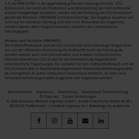
5, 6, 6a PKW-EnVKV in der gegenwärtig geltenden Fassung) ermittelt. CO2-
Emmisionen, die durch die Produktion und Bereitstellung des Kraftstoffes bzw.
anderer Energieträger entstehen, werden bei der Emittlung der CO2-Emissionen
gemäß der Richtlinie 1999/94/EG nicht berücksichtigt. Die Angaben beziehen sich
nicht auf ein einzelnes Fahrzeug und sind nicht Bestandteil des Angebotes,
sondern dienen allein Vergleichszwecken zwischen den verschiedenen
Fahrzeugtypen.
Hinweis nach Richtlinie 1999/94/EG:
Der Kraftstoffverbrauch und die CO2-Emissionen eines Fahrzeugs hängen nicht
nur von der effizienten Ausnutzung des Kraftstoffs durch das Fahrzeug ab,
sondern werden auch vom Fahrverhalten und anderen nichttechnischen
Faktoren beeinflusst. CO2 ist das für die Erderwärmung hauptsächlich
verantwortliche Traubhausgas. Ein Leitfaden für den Kraftstoffverbrauch und die
CO2-Emission aller in Deutschland angebotenen Personenkraftfahrzeugmodelle
ist unentgeltlich an jedem Verkaufsort Deutschland erhältlich, an dem neue
Personenkraftfahrzeugmodelle ausgestellt oder angeboten werden.
Barrierefreiheit
Impressum
Datenschutz
Datenschutz Terminbuchung
EU Data Act
Cookie Einstellungen
© 2026 Autohaus Michael Stiglmayr GmbH | Joseph-Fraunhofer-Straße 46-48 |
DE-85276 Pfaffenhofen | info@vw-stiglmayr.de |
Webdesign by audaris.de