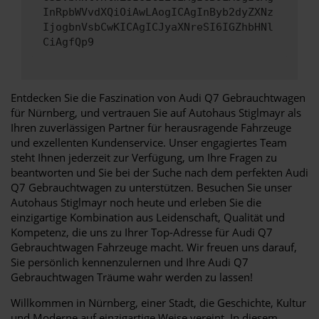
InRpbWVvdXQiOiAwLAogICAgInByb2dyZXNz
IjogbnVsbCwKICAgICJyaXNreSI6IGZhbHNl
CiAgfQp9
Entdecken Sie die Faszination von Audi Q7 Gebrauchtwagen
für Nürnberg, und vertrauen Sie auf Autohaus Stiglmayr als
Ihren zuverlässigen Partner für herausragende Fahrzeuge
und exzellenten Kundenservice. Unser engagiertes Team
steht Ihnen jederzeit zur Verfügung, um Ihre Fragen zu
beantworten und Sie bei der Suche nach dem perfekten Audi
Q7 Gebrauchtwagen zu unterstützen. Besuchen Sie unser
Autohaus Stiglmayr noch heute und erleben Sie die
einzigartige Kombination aus Leidenschaft, Qualität und
Kompetenz, die uns zu Ihrer Top-Adresse für Audi Q7
Gebrauchtwagen Fahrzeuge macht. Wir freuen uns darauf,
Sie persönlich kennenzulernen und Ihre Audi Q7
Gebrauchtwagen Träume wahr werden zu lassen!
Willkommen in Nürnberg, einer Stadt, die Geschichte, Kultur
und Moderne auf einzigartige Weise vereint. In diesem