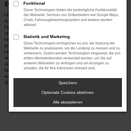
Stiglmayr
Funktional
Diese Technologien bieten die bestmögliche Funktionalität
Herzlich willkommen bei Autohaus Stiglmayr – Ihre erste
der Webseite. Services von Drittanbietern wie Google Maps,
Anlaufstelle für exzellente Audi Q7 Gebrauchtwagen
Chats, Fahrzeugbewertungssystem und weitere werden
aktiviert.
Fahrzeuge für Nürnberg und Umgebung! Unser
renommiertes Autohaus ist stolz darauf, Ihnen eine
Statistik und Marketing
herausragende Auswahl an Audi Q7 Gebrauchtwagen zu
Diese Technologien ermöglichen es uns, die Nutzung der
präsentieren, die höchste Standards in Sachen Qualität und
Webseite zu analysieren, um die Leistung zu messen und zu
Leistung erfüllen. Wir sind seit Jahren Ihr
verbessern. Zudem werden Technologien eingesetzt, die von
vertrauenswürdiger Partner, wenn es um erstklassige
dritten Werbetreibenden verwendet werden, um Sie auf
Automobile geht. Erfahren Sie mehr über unsere
anderen Webseiten zu verfolgen und um Anzeigen zu
schalten, die für Ihre Interessen relevant sind.
beeindruckende Audi Q7 Gebrauchtwagen Flotte und
warum Autohaus Stiglmayr die bevorzugte Adresse für Audi
Q7 Gebrauchtwagen Liebhaber ist.
Speichern
Optionale Cookies ablehnen
Alle akzeptieren