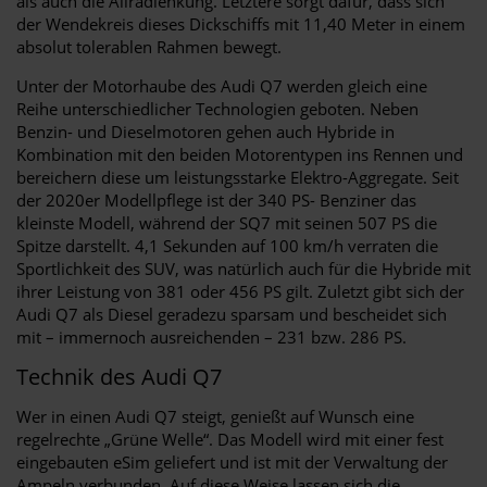
als auch die Allradlenkung. Letztere sorgt dafür, dass sich
der Wendekreis dieses Dickschiffs mit 11,40 Meter in einem
absolut tolerablen Rahmen bewegt.
Unter der Motorhaube des Audi Q7 werden gleich eine
Reihe unterschiedlicher Technologien geboten. Neben
Benzin- und Dieselmotoren gehen auch Hybride in
Kombination mit den beiden Motorentypen ins Rennen und
bereichern diese um leistungsstarke Elektro-Aggregate. Seit
der 2020er Modellpflege ist der 340 PS- Benziner das
kleinste Modell, während der SQ7 mit seinen 507 PS die
Spitze darstellt. 4,1 Sekunden auf 100 km/h verraten die
Sportlichkeit des SUV, was natürlich auch für die Hybride mit
ihrer Leistung von 381 oder 456 PS gilt. Zuletzt gibt sich der
Audi Q7 als Diesel geradezu sparsam und bescheidet sich
mit – immernoch ausreichenden – 231 bzw. 286 PS.
Technik des Audi Q7
Wer in einen Audi Q7 steigt, genießt auf Wunsch eine
regelrechte „Grüne Welle“. Das Modell wird mit einer fest
eingebauten eSim geliefert und ist mit der Verwaltung der
Ampeln verbunden. Auf diese Weise lassen sich die