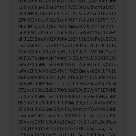
OiAiR0VUIiwKICAgICJ1cmwiOiAiaHR0cHM6
Ly9hcGkueC5ha3MtcHJvZC5hdWRhcmlzLm5l
dC92MS9jbGllbnRzLzIzMTAvd2Vic2l0ZS12
ZWhpY2xlcz93ZWJzaXRlPTYxNzI4Y2Y5MjVl
ODc3NTQ5ZDJjN2IwZCZmaWx0ZXJbMF1bZmll
bGRdPWlzT3duJmZpbHRlclswXVt2YWx1ZV09
dHJ1ZSZmaWx0ZXJbMV1bZmllbGRdPW1vZGVs
JmZpbHRlclsxXVt2YWx1ZV09JTVCJTdCJTIy
YXVkYXJpc19pZCUyMiUzQSUyMjViODNlMzc3
OGE5YTUyMzAyNTAwMjE4ZSUyMiU3RCU1RCZm
aWx0ZXJbMV1bb3BdPUlOJmZpbHRlclsyXVtm
aWVsZF09dXNhZ2VTdGF0ZSZmaWx0ZXJbMl1b
dmFsdWVdPSU1QiUyMlVTRUQlMjIlNUQmZmls
dGVyWzJdW29wXT1JTiZzb3J0WzBdW2ZpZWxk
XT1pc093biZzb3J0WzBdW29yZGVyXT1ERVND
JnNvcnRbMV1bZmllbGRdPWlzVG9wJnNvcnRb
MV1bb3JkZXJdPURFU0Mmc29ydFsyXVtmaWVs
ZF09cHJpY2Umc29ydFsyXVtvcmRlcl09QVND
JmxpbWl0PTIwJnNraXA9MCIsCiAgICAiaGVh
ZGVycyI6IHt9LAogICAgImJvZHkiOiBudWxs
LAogICAgImV4cGVjdCI6IHsKICAgICAgInJl
c3BvbnNlVHlwZSI6ICIiCiAgICB9LAogICAg