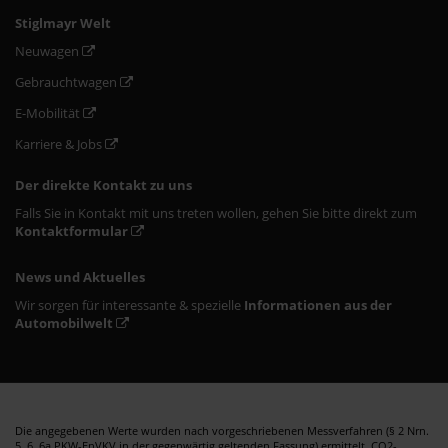
Stiglmayr Welt
Neuwagen
Gebrauchtwagen
E-Mobilität
Karriere & Jobs
Der direkte Kontakt zu uns
Falls Sie in Kontakt mit uns treten wollen, gehen Sie bitte direkt zum
Kontaktformular
News und Aktuelles
Wir sorgen für interessante & spezielle
Informationen aus der
Automobilwelt
Die angegebenen Werte wurden nach vorgeschriebenen Messverfahren (§ 2 Nrn.
5, 6, 6a PKW-EnVKV in der gegenwärtig geltenden Fassung) ermittelt. CO2-