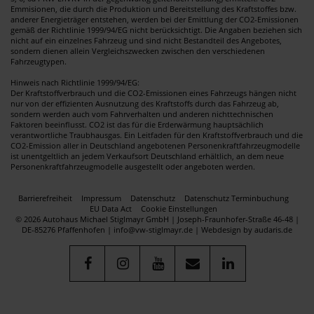
Emmisionen, die durch die Produktion und Bereitstellung des Kraftstoffes bzw.
anderer Energieträger entstehen, werden bei der Emittlung der CO2-Emissionen
gemäß der Richtlinie 1999/94/EG nicht berücksichtigt. Die Angaben beziehen sich
nicht auf ein einzelnes Fahrzeug und sind nicht Bestandteil des Angebotes,
sondern dienen allein Vergleichszwecken zwischen den verschiedenen
Fahrzeugtypen.
Hinweis nach Richtlinie 1999/94/EG:
Der Kraftstoffverbrauch und die CO2-Emissionen eines Fahrzeugs hängen nicht
nur von der effizienten Ausnutzung des Kraftstoffs durch das Fahrzeug ab,
sondern werden auch vom Fahrverhalten und anderen nichttechnischen
Faktoren beeinflusst. CO2 ist das für die Erderwärmung hauptsächlich
verantwortliche Traubhausgas. Ein Leitfaden für den Kraftstoffverbrauch und die
CO2-Emission aller in Deutschland angebotenen Personenkraftfahrzeugmodelle
ist unentgeltlich an jedem Verkaufsort Deutschland erhältlich, an dem neue
Personenkraftfahrzeugmodelle ausgestellt oder angeboten werden.
Barrierefreiheit
Impressum
Datenschutz
Datenschutz Terminbuchung
EU Data Act
Cookie Einstellungen
© 2026 Autohaus Michael Stiglmayr GmbH | Joseph-Fraunhofer-Straße 46-48 |
DE-85276 Pfaffenhofen | info@vw-stiglmayr.de |
Webdesign by audaris.de