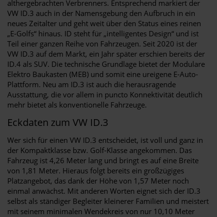
althergebrachten Verbrenners. Entsprechend markiert der
VW ID.3 auch in der Namensgebung den Aufbruch in ein
neues Zeitalter und geht weit über den Status eines reinen
„E-Golfs“ hinaus. ID steht für „intelligentes Design“ und ist
Teil einer ganzen Reihe von Fahrzeugen. Seit 2020 ist der
VW ID.3 auf dem Markt, ein Jahr später erschien bereits der
ID.4 als SUV. Die technische Grundlage bietet der Modulare
Elektro Baukasten (MEB) und somit eine ureigene E-Auto-
Plattform. Neu am ID.3 ist auch die herausragende
Ausstattung, die vor allem in puncto Konnektivität deutlich
mehr bietet als konventionelle Fahrzeuge.
Eckdaten zum VW ID.3
Wer sich für einen VW ID.3 entscheidet, ist voll und ganz in
der Kompaktklasse bzw. Golf-Klasse angekommen. Das
Fahrzeug ist 4,26 Meter lang und bringt es auf eine Breite
von 1,81 Meter. Hieraus folgt bereits ein großzügiges
Platzangebot, das dank der Höhe von 1,57 Meter noch
einmal anwächst. Mit anderen Worten eignet sich der ID.3
selbst als ständiger Begleiter kleinerer Familien und meistert
mit seinem minimalen Wendekreis von nur 10,10 Meter