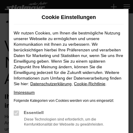
Zum
Hauptinhalt
Cookie Einstellungen
springen
Startseite
Nürnberg
VW
VW ID.3 für Nürnberg Top-Angebote
Wir nutzen Cookies, um Ihnen die bestmögliche Nutzung
VW ID.3 für
unserer Webseite zu ermöglichen und unsere
Kommunikation mit Ihnen zu verbessern. Wir
berücksichtigen hierbei Ihre Präferenzen und verarbeiten
Nürnberg Top-
Daten für Marketing und Statistiken nur, wenn Sie uns Ihre
Einwilligung geben. Wenn Sie zu einem späteren
Zeitpunkt Ihre Meinung ändern, können Sie die
Angebote
Einwilligung jederzeit für die Zukunft widerrufen. Weitere
Informationen zum Umfang der Datenverarbeitung finden
Sie hier:
Datenschutzerklärung
,
Cookie-Richtlinie
.
Impressum
Ihren VW ID.3 für Nürnberg erhalten Sie
Folgende Kategorien von Cookies werden von uns eingesetzt:
im Autohaus Stiglmayr
Essentiell
Herzlich willkommen bei Autohaus Stiglmayr – Ihre erste
Diese Technologien sind erforderlich, um die
Anlaufstelle für exzellente VW ID.3 Fahrzeuge für Nürnberg
Kernfunktionalität der Webseite zu gewährleisten.
und Umgebung! Unser renommiertes Autohaus ist stolz