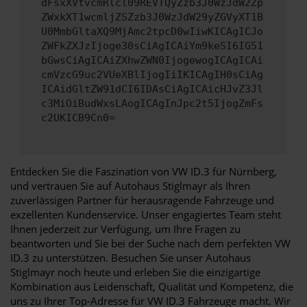
dFsxXVtvcmRlcl09REVTQyZzb3J0WzJdW2Zp
ZWxkXT1wcmljZSZzb3J0WzJdW29yZGVyXT1B
U0MmbGltaXQ9MjAmc2tpcD0wIiwKICAgICJo
ZWFkZXJzIjoge30sCiAgICAiYm9keSI6IG51
bGwsCiAgICAiZXhwZWN0IjogewogICAgICAi
cmVzcG9uc2VUeXBlIjogIiIKICAgIH0sCiAg
ICAidGltZW91dCI6IDAsCiAgICAicHJvZ3Jl
c3MiOiBudWxsLAogICAgInJpc2t5IjogZmFs
c2UKICB9Cn0=
Entdecken Sie die Faszination von VW ID.3 für Nürnberg,
und vertrauen Sie auf Autohaus Stiglmayr als Ihren
zuverlässigen Partner für herausragende Fahrzeuge und
exzellenten Kundenservice. Unser engagiertes Team steht
Ihnen jederzeit zur Verfügung, um Ihre Fragen zu
beantworten und Sie bei der Suche nach dem perfekten VW
ID.3 zu unterstützen. Besuchen Sie unser Autohaus
Stiglmayr noch heute und erleben Sie die einzigartige
Kombination aus Leidenschaft, Qualität und Kompetenz, die
uns zu Ihrer Top-Adresse für VW ID.3 Fahrzeuge macht. Wir