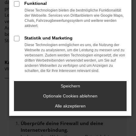
darauf, Ihnen eine herausragende Auswahl an VW ID.3 zu
Funktional
präsentieren, die höchste Standards in Sachen Qualität und
Diese Technologien bieten die bestmögliche Funktionalität
Leistung erfüllen. Wir sind seit Jahren Ihr
der Webseite. Services von Drittanbietern wie Google Maps,
vertrauenswürdiger Partner, wenn es um erstklassige
Chats, Fahrzeugbewertungssystem und weitere werden
aktiviert.
Automobile geht. Erfahren Sie mehr über unsere
beeindruckende VW ID.3 Flotte und warum Autohaus
Statistik und Marketing
Stiglmayr die bevorzugte Adresse für VW ID.3 Liebhaber ist.
Diese Technologien ermöglichen es uns, die Nutzung der
Webseite zu analysieren, um die Leistung zu messen und zu
verbessern. Zudem werden Technologien eingesetzt, die von
dritten Werbetreibenden verwendet werden, um Sie auf
Kategorie
anderen Webseiten zu verfolgen und um Anzeigen zu
VW ID.3 Gebrauchtwagen Nürnberg
schalten, die für Ihre Interessen relevant sind.
Speichern
Fehler: Network Error
Optionale Cookies ablehnen
Beim Laden ist ein Fehler aufgetreten.
Alle akzeptieren
Hier sind ein paar Tipps, die dir helfen können:
Überprüfe deine Firewall und deine
Internetverbindung.