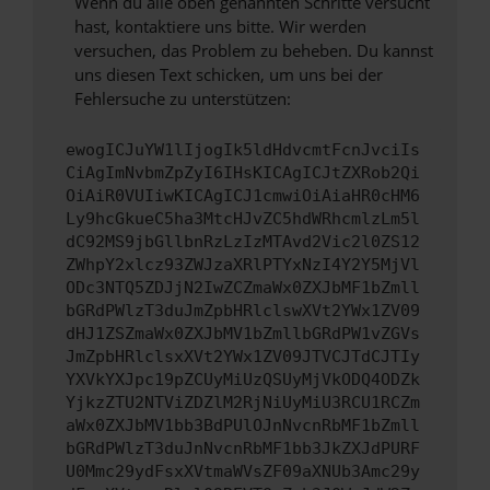
Wenn du alle oben genannten Schritte versucht
hast, kontaktiere uns bitte. Wir werden
versuchen, das Problem zu beheben. Du kannst
uns diesen Text schicken, um uns bei der
Fehlersuche zu unterstützen:
ewogICJuYW1lIjogIk5ldHdvcmtFcnJvciIs
CiAgImNvbmZpZyI6IHsKICAgICJtZXRob2Qi
OiAiR0VUIiwKICAgICJ1cmwiOiAiaHR0cHM6
Ly9hcGkueC5ha3MtcHJvZC5hdWRhcmlzLm5l
dC92MS9jbGllbnRzLzIzMTAvd2Vic2l0ZS12
ZWhpY2xlcz93ZWJzaXRlPTYxNzI4Y2Y5MjVl
ODc3NTQ5ZDJjN2IwZCZmaWx0ZXJbMF1bZmll
bGRdPWlzT3duJmZpbHRlclswXVt2YWx1ZV09
dHJ1ZSZmaWx0ZXJbMV1bZmllbGRdPW1vZGVs
JmZpbHRlclsxXVt2YWx1ZV09JTVCJTdCJTIy
YXVkYXJpc19pZCUyMiUzQSUyMjVkODQ4ODZk
YjkzZTU2NTViZDZlM2RjNiUyMiU3RCU1RCZm
aWx0ZXJbMV1bb3BdPUlOJnNvcnRbMF1bZmll
bGRdPWlzT3duJnNvcnRbMF1bb3JkZXJdPURF
U0Mmc29ydFsxXVtmaWVsZF09aXNUb3Amc29y