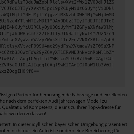
lbGRdPWlzT3duJmZpbHRlclswXVt2YWx1ZV09dHJ1ZS
TVCJTdCJTIyYXVkYXJpc19pZCUyMiUzQSUyMjViODNl
faWQlMjIlM0ElMjI1YjgzZTM3NzhhOWE1MjMwMjUwMD
2UzNzc4YTlhNTIzMDI1MDAxODUzJTIyJTdEJTJDJTdC
wMjE4NCUyMiU3RCUyQyU3QiUyMmF1ZGFyaXNfaWQlMj
0IlMjJhdWRhcmlzX2lkJTIyJTNBJTIyNWI4M2UzNzc4
mZmlsdGVyWzJdW2ZpZWxkXT11c2FnZVN0YXRlJmZpbH
HRlclsyXVtvcF09SU4mc29ydFswXVtmaWVsZF09aXNP
vcCZzb3J0WzFdW29yZGVyXT1ERVNDJnNvcnRbMl1bZm
2lwPTAiLAogICAgImhlYWRlcnMiOiB7fSwKICAgICJi
zZVR5cGUiOiAiIgogICAgfSwKICAgICJ0aW1lb3V0Ij
WxzZQogIH0KfQ==
rlässigen Partner für herausragende Fahrzeuge und exzellenten
uche nach dem perfekten Audi Jahreswagen Modell zu
, Qualität und Kompetenz, die uns zu Ihrer Top-Adresse für
wahr werden zu lassen!
tert. In dieser idyllischen bayerischen Umgebung präsentiert
ofen nicht nur ein Auto ist, sondern eine Bereicherung für