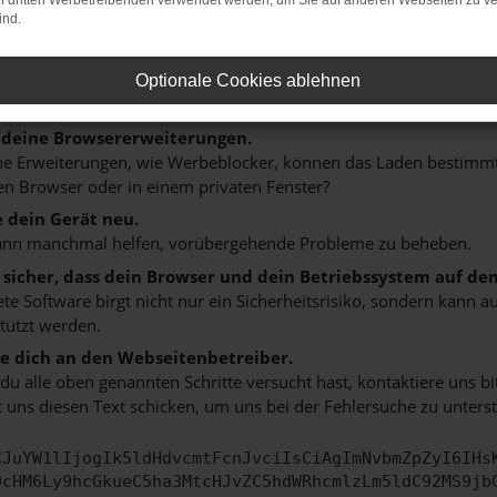
on dritten Werbetreibenden verwendet werden, um Sie auf anderen Webseiten zu ve
n ist ein Fehler aufgetreten.
ind.
 ein paar Tipps, die dir helfen können:
rüfe deine Firewall und deine Internetverbindung.
Optionale Cookies ablehnen
 andere Webseiten, zum Beispiel deine Suchmaschine?
 deine Browsererweiterungen.
 Erweiterungen, wie Werbeblocker, können das Laden bestimmter 
n Browser oder in einem privaten Fenster?
e dein Gerät neu.
ann manchmal helfen, vorübergehende Probleme zu beheben.
e sicher, dass dein Browser und dein Betriebssystem auf de
ete Software birgt nicht nur ein Sicherheitsrisiko, sondern kann
tützt werden.
 dich an den Webseitenbetreiber.
u alle oben genannten Schritte versucht hast, kontaktiere uns 
 uns diesen Text schicken, um uns bei der Fehlersuche zu unterst
CJuYW1lIjogIk5ldHdvcmtFcnJvciIsCiAgImNvbmZpZyI6IHs
0cHM6Ly9hcGkueC5ha3MtcHJvZC5hdWRhcmlzLm5ldC92MS9jb