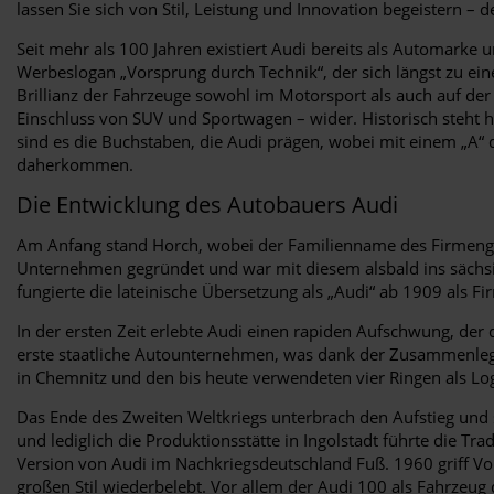
lassen Sie sich von Stil, Leistung und Innovation begeistern – 
Seit mehr als 100 Jahren existiert Audi bereits als Automark
Werbeslogan „Vorsprung durch Technik“, der sich längst zu ein
Brillianz der Fahrzeuge sowohl im Motorsport als auch auf der
Einschluss von SUV und Sportwagen – wider. Historisch steht
sind es die Buchstaben, die Audi prägen, wobei mit einem „A“ 
daherkommen.
Die Entwicklung des Autobauers Audi
Am Anfang stand Horch, wobei der Familienname des Firmengründ
Unternehmen gegründet und war mit diesem alsbald ins sächs
fungierte die lateinische Übersetzung als „Audi“ ab 1909 als
In der ersten Zeit erlebte Audi einen rapiden Aufschwung, der
erste staatliche Autounternehmen, was dank der Zusammenlegu
in Chemnitz und den bis heute verwendeten vier Ringen als Lo
Das Ende des Zweiten Weltkriegs unterbrach den Aufstieg und s
und lediglich die Produktionsstätte in Ingolstadt führte die Tra
Version von Audi im Nachkriegsdeutschland Fuß. 1960 griff Vo
großen Stil wiederbelebt. Vor allem der Audi 100 als Fahrzeug 