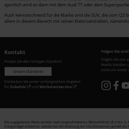
sportlich wird es dann mit dem Audi TT oder dem Supersportle
Auch kennzeichnend für die Marke sind die SUV, die vom Q2 bi
allem in diesem Bereich mit seinen Elektroantrieben, namentlich 
Kontakt
Folgen Sie uns!
Folgen Sie uns 
Finden Sie den richtigen Standort:
Media Kanälen u
rund um unser 
Unsere Standorte
Entdecken Sie unser umfangreiches Angebot
für
Zubehör
und
Werkstattservice
Die angegebenen Werte wurden nach vorgeschriebenen Messverfahren (§ 2 Nrn. 5, 6,
Energieträger entstehen, werden bei der Emittlung der CO2-Emissionen gemäß der Ric