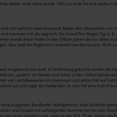
 Polo weiter. Audi selbst wurde 1985 zur Audi AG und kaufte in
.
 liest sich wahrlich beeindruckend. Neben den Silberpfeilen von
t und erwiesen sich als siegreich. Die Grand Prix Wagen Typ A, B
men wurde dieser Faden in den 1980er Jahren die vor allem zu 
egen, dass bald das Reglement verändert werden musste. Nicht zu
owelt eingebracht wie Audi. In Verbindung gebracht werden die Ing
delle ein „quattro“ im Namen und schon in den 1980er Jahren wu
orter von Leichtbauweise mit Aluminium und setzte früh auf Fünfz
bodiesel auf und sogar der Katalysator ist zum Teil eine Audi-Entwi
iner herausragenden Bandbreite. Wohlgemerkt: allen Modellen gem
ousinen und Coupés mit aufsteigender Nummer bis hin zum Oberkl
ie Fahrzeuge sportlich mag, steigt in den RS4, S5 etc. wobei die