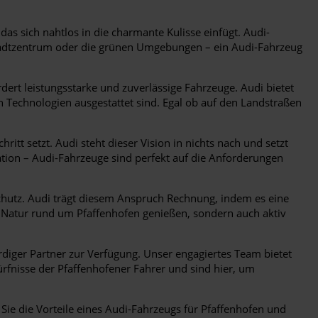
as sich nahtlos in die charmante Kulisse einfügt. Audi-
 Stadtzentrum oder die grünen Umgebungen – ein Audi-Fahrzeug
rt leistungsstarke und zuverlässige Fahrzeuge. Audi bietet
en Technologien ausgestattet sind. Egal ob auf den Landstraßen
hritt setzt. Audi steht dieser Vision in nichts nach und setzt
ation – Audi-Fahrzeuge sind perfekt auf die Anforderungen
utz. Audi trägt diesem Anspruch Rechnung, indem es eine
e Natur rund um Pfaffenhofen genießen, sondern auch aktiv
diger Partner zur Verfügung. Unser engagiertes Team bietet
fnisse der Pfaffenhofener Fahrer und sind hier, um
 Sie die Vorteile eines Audi-Fahrzeugs für Pfaffenhofen und