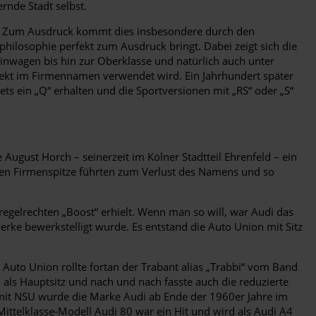
ernde Stadt selbst.
enz. Zum Ausdruck kommt dies insbesondere durch den
philosophie perfekt zum Ausdruck bringt. Dabei zeigt sich die
inwagen bis hin zur Oberklasse und natürlich auch unter
rekt im Firmennamen verwendet wird. Ein Jahrhundert später
s ein „Q“ erhalten und die Sportversionen mit „RS“ oder „S“
ugust Horch – seinerzeit im Kölner Stadtteil Ehrenfeld – ein
en Firmenspitze führten zum Verlust des Namens und so
regelrechten „Boost“ erhielt. Wenn man so will, war Audi das
e bewerkstelligt wurde. Es entstand die Auto Union mit Sitz
 Auto Union rollte fortan der Trabant alias „Trabbi“ vom Band
an als Hauptsitz und nach und nach fasste auch die reduzierte
 mit NSU wurde die Marke Audi ab Ende der 1960er Jahre im
Mittelklasse-Modell Audi 80 war ein Hit und wird als Audi A4