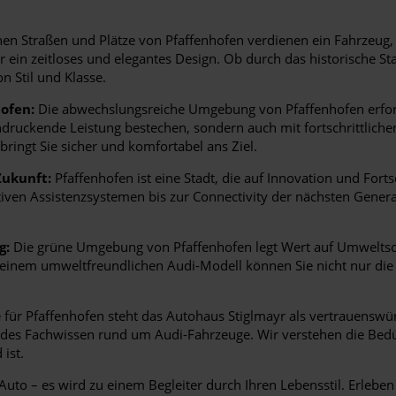
en Straßen und Plätze von Pfaffenhofen verdienen ein Fahrzeug, d
für ein zeitloses und elegantes Design. Ob durch das historische
n Stil und Klasse.
ofen:
Die abwechslungsreiche Umgebung von Pfaffenhofen erforde
indruckende Leistung bestechen, sondern auch mit fortschrittlich
bringt Sie sicher und komfortabel ans Ziel.
Zukunft:
Pfaffenhofen ist eine Stadt, die auf Innovation und Fortsc
tiven Assistenzsystemen bis zur Connectivity der nächsten Gener
g:
Die grüne Umgebung von Pfaffenhofen legt Wert auf Umweltsch
it einem umweltfreundlichen Audi-Modell können Sie nicht nur di
für Pfaffenhofen steht das Autohaus Stiglmayr als vertrauenswür
des Fachwissen rund um Audi-Fahrzeuge. Wir verstehen die Bedür
ist.
uto – es wird zu einem Begleiter durch Ihren Lebensstil. Erleben