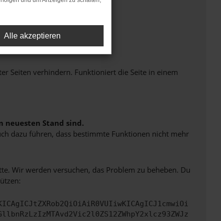
rfolgen und um Anzeigen zu schalten,
Alle akzeptieren
Seiten verhindern. Funktioniert die Seite in einem
m neuesten Stand sind.
 auch dazu führen, dass bestimmte Funktionen nicht mehr
bitte. Wir werden versuchen, das Problem zu beheben. Du
ützen:
KICAgICJtZXRob2QiOiAiR0VUIiwKICAgICJ1cmwiOi
GllbnRzLzIzMTAvd2Vic2l0ZS12ZWhpY2xlcz93ZWJz