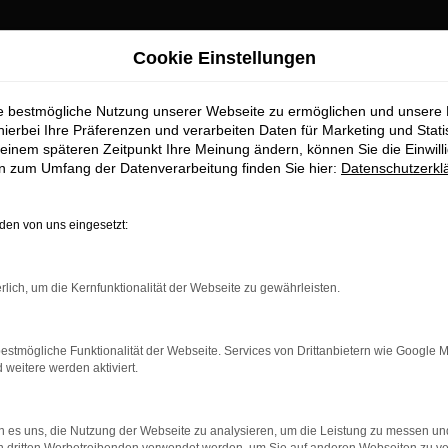
Cookie Einstellungen
Angebote
ie bestmögliche Nutzung unserer Webseite zu ermöglichen und unsere
für Pfaffenhofen 
hierbei Ihre Präferenzen und verarbeiten Daten für Marketing und Stati
einem späteren Zeitpunkt Ihre Meinung ändern, können Sie die Einwillig
en zum Umfang der Datenverarbeitung finden Sie hier:
Datenschutzerkl
enhofen erhalten Sie im Autohaus 
en von uns eingesetzt:
ufstelle für exzellente Audi Jahreswagen Fahrzeuge für Pfaffenh
Modellen zu präsentieren, die höchste Standards in Sachen Qualit
rlich, um die Kernfunktionalität der Webseite zu gewährleisten.
ile geht. Erfahren Sie mehr über unsere beeindruckende Audi-Fl
estmögliche Funktionalität der Webseite. Services von Drittanbietern wie Google 
eitere werden aktiviert.
r: Network Error
 es uns, die Nutzung der Webseite zu analysieren, um die Leistung zu messen u