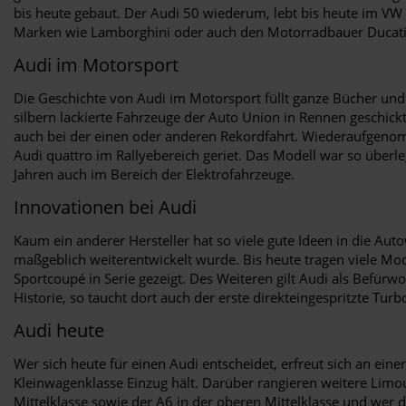
bis heute gebaut. Der Audi 50 wiederum, lebt bis heute im VW
Marken wie Lamborghini oder auch den Motorradbauer Ducati
Audi im Motorsport
Die Geschichte von Audi im Motorsport füllt ganze Bücher und
silbern lackierte Fahrzeuge der Auto Union in Rennen geschick
auch bei der einen oder anderen Rekordfahrt. Wiederaufgenom
Audi quattro im Rallyebereich geriet. Das Modell war so überl
Jahren auch im Bereich der Elektrofahrzeuge.
Innovationen bei Audi
Kaum ein anderer Hersteller hat so viele gute Ideen in die Aut
maßgeblich weiterentwickelt wurde. Bis heute tragen viele Mo
Sportcoupé in Serie gezeigt. Des Weiteren gilt Audi als Befürw
Historie, so taucht dort auch der erste direkteingespritzte Tur
Audi heute
Wer sich heute für einen Audi entscheidet, erfreut sich an e
Kleinwagenklasse Einzug hält. Darüber rangieren weitere Lim
Mittelklasse sowie der A6 in der oberen Mittelklasse und wer d