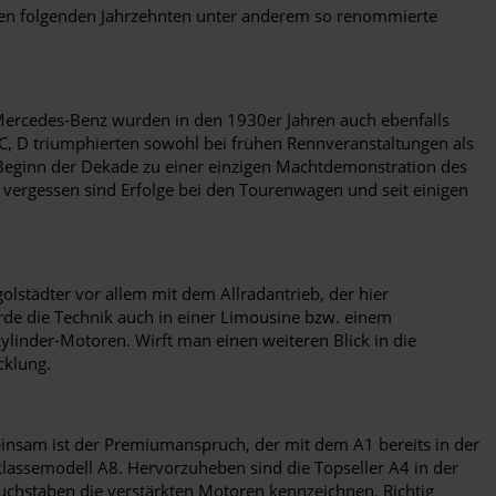
 den folgenden Jahrzehnten unter anderem so renommierte
 Mercedes-Benz wurden in den 1930er Jahren auch ebenfalls
, C, D triumphierten sowohl bei frühen Rennveranstaltungen als
Beginn der Dekade zu einer einzigen Machtdemonstration des
 vergessen sind Erfolge bei den Tourenwagen und seit einigen
olstädter vor allem mit dem Allradantrieb, der hier
rde die Technik auch in einer Limousine bzw. einem
ylinder-Motoren. Wirft man einen weiteren Blick in die
cklung.
einsam ist der Premiumanspruch, der mit dem A1 bereits in der
assemodell A8. Hervorzuheben sind die Topseller A4 in der
 Buchstaben die verstärkten Motoren kennzeichnen. Richtig