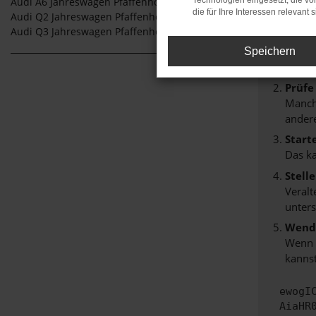
Technologien eingesetzt, die v
Audi A6 Jahreswagen Pfaffenhofen
Beim Lade
die für Ihre Interessen relevant s
Audi Q2 Jahreswagen Pfaffenhofen
Hier sind
Audi Q3 Jahreswagen Pfaffenhofen
Überp
Speichern
Laden
Prüfe
Manche
andere
Start
Das k
Stell
Veralt
unters
Wende
Wenn d
kannst
ewogI
AiaHR