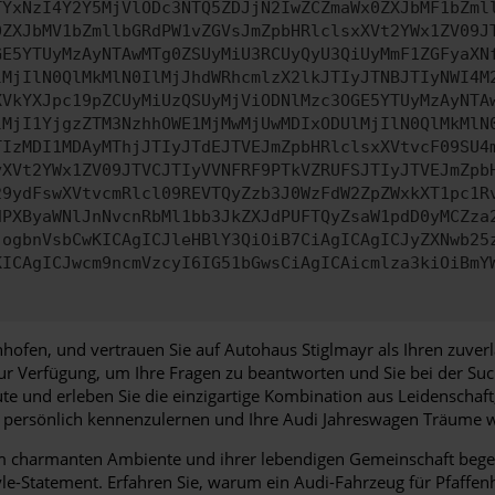
TYxNzI4Y2Y5MjVlODc3NTQ5ZDJjN2IwZCZmaWx0ZXJbMF1bZml
0ZXJbMV1bZmllbGRdPW1vZGVsJmZpbHRlclsxXVt2YWx1ZV09J
GE5YTUyMzAyNTAwMTg0ZSUyMiU3RCUyQyU3QiUyMmF1ZGFyaXN
lMjIlN0QlMkMlN0IlMjJhdWRhcmlzX2lkJTIyJTNBJTIyNWI4M
XVkYXJpc19pZCUyMiUzQSUyMjViODNlMzc3OGE5YTUyMzAyNTA
lMjI1YjgzZTM3NzhhOWE1MjMwMjUwMDIxODUlMjIlN0QlMkMlN
TIzMDI1MDAyMThjJTIyJTdEJTVEJmZpbHRlclsxXVtvcF09SU4
yXVt2YWx1ZV09JTVCJTIyVVNFRF9PTkVZRUFSJTIyJTVEJmZpb
29ydFswXVtvcmRlcl09REVTQyZzb3J0WzFdW2ZpZWxkXT1pc1R
dPXByaWNlJnNvcnRbMl1bb3JkZXJdPUFTQyZsaW1pdD0yMCZza
jogbnVsbCwKICAgICJleHBlY3QiOiB7CiAgICAgICJyZXNwb25
KICAgICJwcm9ncmVzcyI6IG51bGwsCiAgICAicmlza3kiOiBmY
nhofen, und vertrauen Sie auf Autohaus Stiglmayr als Ihren zuve
zur Verfügung, um Ihre Fragen zu beantworten und Sie bei der S
e und erleben Sie die einzigartige Kombination aus Leidenschaft
e persönlich kennenzulernen und Ihre Audi Jahreswagen Träume 
em charmanten Ambiente und ihrer lebendigen Gemeinschaft begeis
yle-Statement. Erfahren Sie, warum ein Audi-Fahrzeug für Pfaffenh