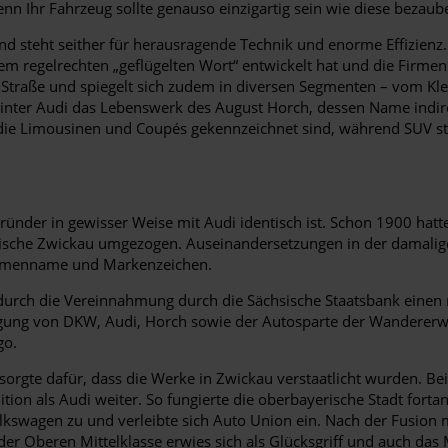
denn Ihr Fahrzeug sollte genauso einzigartig sein wie diese bezaub
e und steht seither für herausragende Technik und enorme Effizi
em regelrechten „geflügelten Wort“ entwickelt hat und die Firmen
 Straße und spiegelt sich zudem in diversen Segmenten – vom Kle
 hinter Audi das Lebenswerk des August Horch, dessen Name indi
die Limousinen und Coupés gekennzeichnet sind, während SUV stet
er in gewisser Weise mit Audi identisch ist. Schon 1900 hatte A
ische Zwickau umgezogen. Auseinandersetzungen in der damalig
 Firmenname und Markenzeichen.
 durch die Vereinnahmung durch die Sächsische Staatsbank einen 
ng von DKW, Audi, Horch sowie der Autosparte der Wandererwerk
go.
orgte dafür, dass die Werke in Zwickau verstaatlicht wurden. Bei
dition als Audi weiter. So fungierte die oberbayerische Stadt fort
lkswagen zu und verleibte sich Auto Union ein. Nach der Fusion
der Oberen Mittelklasse erwies sich als Glücksgriff und auch das 