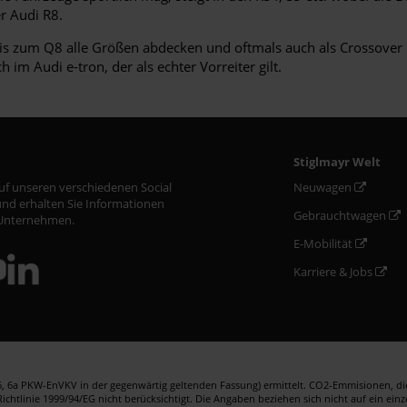
r Audi R8.
s zum Q8 alle Größen abdecken und oftmals auch als Crossover m
im Audi e-tron, der als echter Vorreiter gilt.
Stiglmayr Welt
auf unseren verschiedenen Social
Neuwagen
nd erhalten Sie Informationen
Gebrauchtwagen
Unternehmen.
E-Mobilität
Karriere & Jobs
 6a PKW-EnVKV in der gegenwärtig geltenden Fassung) ermittelt. CO2-Emmisionen, die 
htlinie 1999/94/EG nicht berücksichtigt. Die Angaben beziehen sich nicht auf ein ein