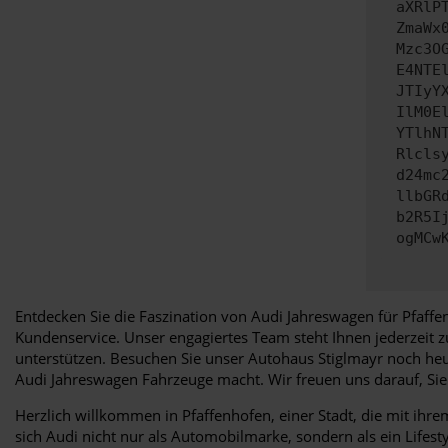
aXRlP
ZmaWx
Mzc3O
E4NTE
JTIyY
IlM0E
YTlhN
Rlcls
d24mc
llbGR
b2R5I
ogMCw
Entdecken Sie die Faszination von Audi Jahreswagen für Pfaffe
Kundenservice. Unser engagiertes Team steht Ihnen jederzeit 
unterstützen. Besuchen Sie unser Autohaus Stiglmayr noch heut
Audi Jahreswagen Fahrzeuge macht. Wir freuen uns darauf, Si
Herzlich willkommen in Pfaffenhofen, einer Stadt, die mit ihr
sich Audi nicht nur als Automobilmarke, sondern als ein Lifest