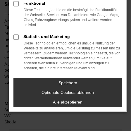
Stiglmayr
Funktional
Diese Technologien bieten die bestmögliche Funktionalität
Herzlich willkommen bei Autohaus Stiglmayr – Ihre erste
der Webseite. Services von Drittanbietern wie Google Maps,
Anlaufstelle für exzellente VW Caddy Tageszulassung
Chats, Fahrzeugbewertungssystem und weitere werden
aktiviert.
Fahrzeuge für Pfaffenhofen und Umgebung! Unser
renommiertes Autohaus ist stolz darauf, Ihnen eine
Statistik und Marketing
herausragende Auswahl an VW Caddy Tageszulassung zu
Diese Technologien ermöglichen es uns, die Nutzung der
präsentieren, die höchste Standards in Sachen Qualität und
Webseite zu analysieren, um die Leistung zu messen und zu
Leistung erfüllen. Wir sind seit Jahren Ihr
verbessern. Zudem werden Technologien eingesetzt, die von
vertrauenswürdiger Partner, wenn es um erstklassige
dritten Werbetreibenden verwendet werden, um Sie auf
Automobile geht. Erfahren Sie mehr über unsere
anderen Webseiten zu verfolgen und um Anzeigen zu
schalten, die für Ihre Interessen relevant sind.
beeindruckende VW Caddy Tageszulassung Flotte und
warum Autohaus Stiglmayr die bevorzugte Adresse für VW
Caddy Tageszulassung Liebhaber ist.
Speichern
Optionale Cookies ablehnen
Alle akzeptieren
Marken
Audi
VW
Škoda