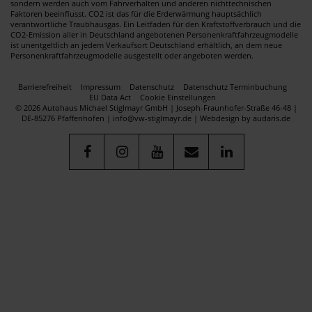
sondern werden auch vom Fahrverhalten und anderen nichttechnischen
Faktoren beeinflusst. CO2 ist das für die Erderwärmung hauptsächlich
verantwortliche Traubhausgas. Ein Leitfaden für den Kraftstoffverbrauch und die
CO2-Emission aller in Deutschland angebotenen Personenkraftfahrzeugmodelle
ist unentgeltlich an jedem Verkaufsort Deutschland erhältlich, an dem neue
Personenkraftfahrzeugmodelle ausgestellt oder angeboten werden.
Barrierefreiheit
Impressum
Datenschutz
Datenschutz Terminbuchung
EU Data Act
Cookie Einstellungen
© 2026 Autohaus Michael Stiglmayr GmbH | Joseph-Fraunhofer-Straße 46-48 |
DE-85276 Pfaffenhofen | info@vw-stiglmayr.de |
Webdesign by audaris.de