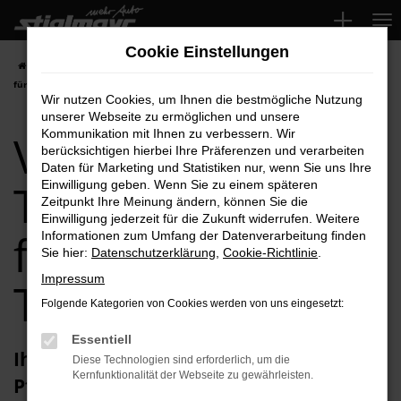
Zum
Hauptinhalt
Cookie Einstellungen
springen
Startseite
Pfaffenhofen
VW
VW Caddy
VW Caddy Tageszulassung
für Pfaffenhofen Top-Angebote
Wir nutzen Cookies, um Ihnen die bestmögliche Nutzung
unserer Webseite zu ermöglichen und unsere
VW Caddy
Kommunikation mit Ihnen zu verbessern. Wir
berücksichtigen hierbei Ihre Präferenzen und verarbeiten
Daten für Marketing und Statistiken nur, wenn Sie uns Ihre
Tageszulassung
Einwilligung geben. Wenn Sie zu einem späteren
Zeitpunkt Ihre Meinung ändern, können Sie die
Einwilligung jederzeit für die Zukunft widerrufen. Weitere
für Pfaffenhofen
Informationen zum Umfang der Datenverarbeitung finden
Sie hier:
Datenschutzerklärung
,
Cookie-Richtlinie
.
Impressum
Top-Angebote
Folgende Kategorien von Cookies werden von uns eingesetzt:
Essentiell
Ihren VW Caddy Tageszulassung für
Diese Technologien sind erforderlich, um die
Kernfunktionalität der Webseite zu gewährleisten.
Pfaffenhofen erhalten Sie im Autohaus