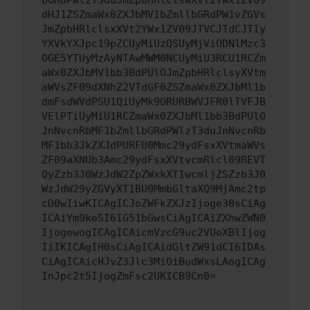
bGRdPWlzT3duJmZpbHRlclswXVt2YWx1ZV09
dHJ1ZSZmaWx0ZXJbMV1bZmllbGRdPW1vZGVs
JmZpbHRlclsxXVt2YWx1ZV09JTVCJTdCJTIy
YXVkYXJpc19pZCUyMiUzQSUyMjViODNlMzc3
OGE5YTUyMzAyNTAwMWM0NCUyMiU3RCU1RCZm
aWx0ZXJbMV1bb3BdPUlOJmZpbHRlclsyXVtm
aWVsZF09dXNhZ2VTdGF0ZSZmaWx0ZXJbMl1b
dmFsdWVdPSU1QiUyMk9ORURBWVJFR0lTVFJB
VElPTiUyMiU1RCZmaWx0ZXJbMl1bb3BdPUlO
JnNvcnRbMF1bZmllbGRdPWlzT3duJnNvcnRb
MF1bb3JkZXJdPURFU0Mmc29ydFsxXVtmaWVs
ZF09aXNUb3Amc29ydFsxXVtvcmRlcl09REVT
QyZzb3J0WzJdW2ZpZWxkXT1wcmljZSZzb3J0
WzJdW29yZGVyXT1BU0MmbGltaXQ9MjAmc2tp
cD0wIiwKICAgICJoZWFkZXJzIjoge30sCiAg
ICAiYm9keSI6IG51bGwsCiAgICAiZXhwZWN0
IjogewogICAgICAicmVzcG9uc2VUeXBlIjog
IiIKICAgIH0sCiAgICAidGltZW91dCI6IDAs
CiAgICAicHJvZ3Jlc3MiOiBudWxsLAogICAg
InJpc2t5IjogZmFsc2UKICB9Cn0=