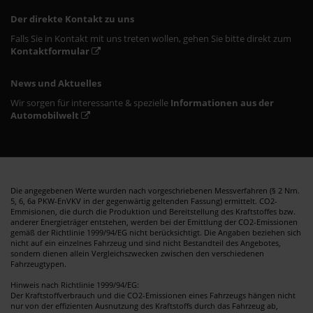
Der direkte Kontakt zu uns
Falls Sie in Kontakt mit uns treten wollen, gehen Sie bitte direkt zum
Kontaktformular
News und Aktuelles
Wir sorgen für interessante & spezielle
Informationen aus der
Automobilwelt
Die angegebenen Werte wurden nach vorgeschriebenen Messverfahren (§ 2 Nrn.
5, 6, 6a PKW-EnVKV in der gegenwärtig geltenden Fassung) ermittelt. CO2-
Emmisionen, die durch die Produktion und Bereitstellung des Kraftstoffes bzw.
anderer Energieträger entstehen, werden bei der Emittlung der CO2-Emissionen
gemäß der Richtlinie 1999/94/EG nicht berücksichtigt. Die Angaben beziehen sich
nicht auf ein einzelnes Fahrzeug und sind nicht Bestandteil des Angebotes,
sondern dienen allein Vergleichszwecken zwischen den verschiedenen
Fahrzeugtypen.
Hinweis nach Richtlinie 1999/94/EG:
Der Kraftstoffverbrauch und die CO2-Emissionen eines Fahrzeugs hängen nicht
nur von der effizienten Ausnutzung des Kraftstoffs durch das Fahrzeug ab,