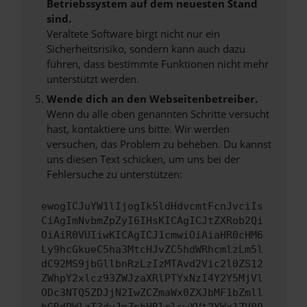
Betriebssystem auf dem neuesten Stand
sind.
Veraltete Software birgt nicht nur ein
Sicherheitsrisiko, sondern kann auch dazu
führen, dass bestimmte Funktionen nicht mehr
unterstützt werden.
Wende dich an den Webseitenbetreiber.
Wenn du alle oben genannten Schritte versucht
hast, kontaktiere uns bitte. Wir werden
versuchen, das Problem zu beheben. Du kannst
uns diesen Text schicken, um uns bei der
Fehlersuche zu unterstützen:
ewogICJuYW1lIjogIk5ldHdvcmtFcnJvciIs
CiAgImNvbmZpZyI6IHsKICAgICJtZXRob2Qi
OiAiR0VUIiwKICAgICJ1cmwiOiAiaHR0cHM6
Ly9hcGkueC5ha3MtcHJvZC5hdWRhcmlzLm5l
dC92MS9jbGllbnRzLzIzMTAvd2Vic2l0ZS12
ZWhpY2xlcz93ZWJzaXRlPTYxNzI4Y2Y5MjVl
ODc3NTQ5ZDJjN2IwZCZmaWx0ZXJbMF1bZmll