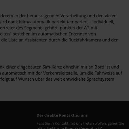
anderem in der herausragenden Verarbeitung und den vielen
t wird dank Klimaautomatik perfekt temperiert – individuell,
ertreter des Segments gehört, punktet der A3 mit
gkeiten“ bestehen im automatischen Erkennen von
ie Liste an Assistenten durch die Rückfahrkamera und den
dank einer eingebauten Sim-Karte ohnehin mit an Bord ist und
 automatisch mit der Verkehrsleitstelle, um die Fahrweise auf
rfolgt auf Wunsch über das weit entwickelte Sprachsystem
Der direkte Kontakt zu uns
Falls Sie in Kontakt mit uns treten wollen, gehen Sie
bitte direkt zum
Kontaktformular