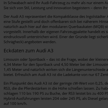
In Schwabach wird Ihr Audi-Fahrzeug zu mehr als nur einem Aut
Sie sich von Stil, Leistung und Innovation begeistern – denn Ih
Der Audi A3 repräsentiert die Kompaktklasse des Ingolstädter
eine Stufe gestellt und doch offenbaren sich bei näherem Hins
natürlich auch hier auf den modularen Querbaukaten (MQB) stüt
vorgestellt. Innerhalb der eigenen Fahrzeugpalette handelt es
eindrucksvoll unterstrichen wird. Einer der Gründe liegt siche
Schrägheck) angeboten werden.
Eckdaten zum Audi A3
Limousin oder Sportback – das ist die Frage, wobei der kleiner
4,34 Meter für den Sportback und 4,50 Meter bei der Limousin
1,45 Meter und natürlich wirken sich die Längenunterschiede a
bietet. Erfreulich am Audi A3 ist die Ladekante von nur 67 Ze
Ein Pluspunkt des Audi A3 ist der geringe cW-Wert von 0,25, de
RS3, die die Pferdestärken in die Höhe schießen lassen. Zu h
schlagen 110 bis 190 PS zu Buche, der RS3 leistet bis zu 400 PS
Hybrid-Ausführungen leisten 204 oder 245 PS, als Diesel gelan
auf 100 km/h.