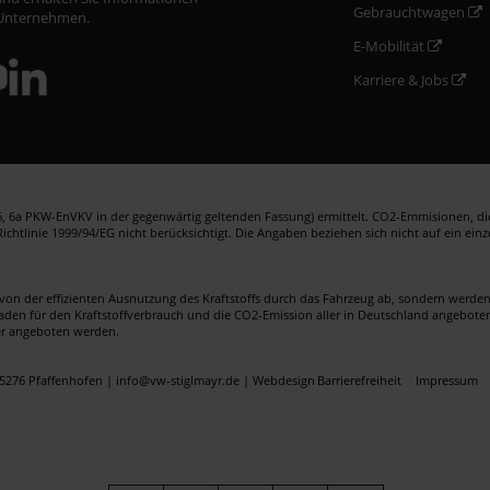
Gebrauchtwagen
Unternehmen.
E-Mobilität
Karriere & Jobs
 6a PKW-EnVKV in der gegenwärtig geltenden Fassung) ermittelt. CO2-Emmisionen, die 
htlinie 1999/94/EG nicht berücksichtigt. Die Angaben beziehen sich nicht auf ein ein
von der effizienten Ausnutzung des Kraftstoffs durch das Fahrzeug ab, sondern werd
faden für den Kraftstoffverbrauch und die CO2-Emission aller in Deutschland angebote
er angeboten werden.
5276 Pfaffenhofen | info@vw-stiglmayr.de |
Webdesign
Barrierefreiheit
Impressum