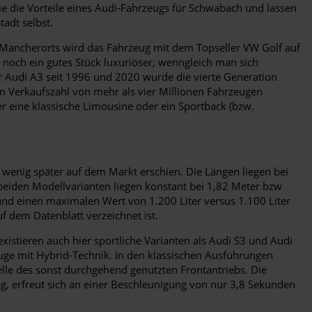
ie die Vorteile eines Audi-Fahrzeugs für Schwabach und lassen
tadt selbst.
. Mancherorts wird das Fahrzeug mit dem Topseller VW Golf auf
i noch ein gutes Stück luxuriöser, wenngleich man sich
er Audi A3 seit 1996 und 2020 wurde die vierte Generation
en Verkaufszahl von mehr als vier Millionen Fahrzeugen
der eine klassische Limousine oder ein Sportback (bzw.
in wenig später auf dem Markt erschien. Die Längen liegen bei
beiden Modellvarianten liegen konstant bei 1,82 Meter bzw
und einen maximalen Wert von 1.200 Liter versus 1.100 Liter
f dem Datenblatt verzeichnet ist.
xistieren auch hier sportliche Varianten als Audi S3 und Audi
uge mit Hybrid-Technik. In den klassischen Ausführungen
telle des sonst durchgehend genutzten Frontantriebs. Die
g, erfreut sich an einer Beschleunigung von nur 3,8 Sekunden