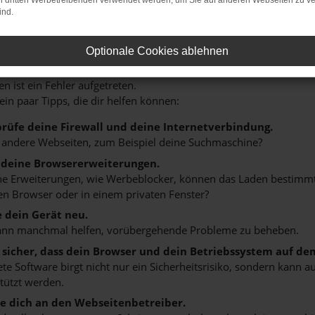
on dritten Werbetreibenden verwendet werden, um Sie auf anderen Webseiten zu ve
ind.
Optionale Cookies ablehnen
r: Network Error
n ist ein Fehler aufgetreten.
 ein paar Tipps, die dir helfen können:
rüfe deine Firewall und deine Internetverbindung.
 andere Webseiten, zum Beispiel deine Suchmaschine?
 deine Browsererweiterungen.
 Erweiterungen, wie Werbeblocker, können das Laden bestimmter 
n Browser oder in einem privaten Fenster?
e dein Gerät neu.
ann manchmal helfen, vorübergehende Probleme zu beheben.
e sicher, dass dein Browser und dein Betriebssystem auf de
ete Software birgt nicht nur ein Sicherheitsrisiko, sondern kann
tützt werden.
 dich an den Webseitenbetreiber.