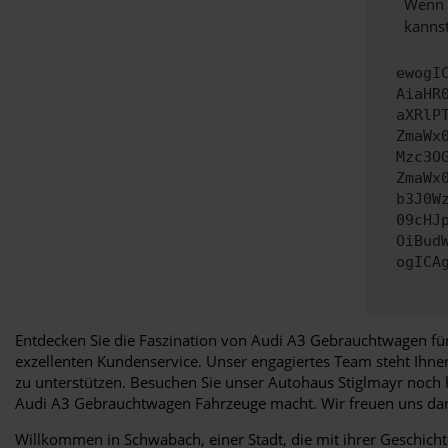
Wenn d
kannst
ewogI
AiaHR
aXRlP
ZmaWx
Mzc3O
ZmaWx
b3J0W
09cHJ
OiBud
ogICA
Entdecken Sie die Faszination von Audi A3 Gebrauchtwagen für
exzellenten Kundenservice. Unser engagiertes Team steht Ihn
zu unterstützen. Besuchen Sie unser Autohaus Stiglmayr noch h
Audi A3 Gebrauchtwagen Fahrzeuge macht. Wir freuen uns dar
Willkommen in Schwabach, einer Stadt, die mit ihrer Geschicht