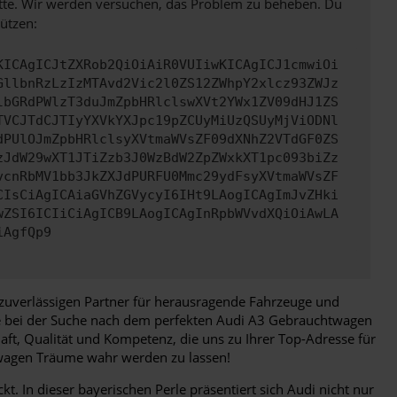
bitte. Wir werden versuchen, das Problem zu beheben. Du
ützen:
KICAgICJtZXRob2QiOiAiR0VUIiwKICAgICJ1cmwiOi
GllbnRzLzIzMTAvd2Vic2l0ZS12ZWhpY2xlcz93ZWJz
lbGRdPWlzT3duJmZpbHRlclswXVt2YWx1ZV09dHJ1ZS
TVCJTdCJTIyYXVkYXJpc19pZCUyMiUzQSUyMjViODNl
dPUlOJmZpbHRlclsyXVtmaWVsZF09dXNhZ2VTdGF0ZS
zJdW29wXT1JTiZzb3J0WzBdW2ZpZWxkXT1pc093biZz
vcnRbMV1bb3JkZXJdPURFU0Mmc29ydFsyXVtmaWVsZF
CIsCiAgICAiaGVhZGVycyI6IHt9LAogICAgImJvZHki
wZSI6ICIiCiAgICB9LAogICAgInRpbWVvdXQiOiAwLA
iAgfQp9
 zuverlässigen Partner für herausragende Fahrzeuge und
Sie bei der Suche nach dem perfekten Audi A3 Gebrauchtwagen
aft, Qualität und Kompetenz, die uns zu Ihrer Top-Adresse für
twagen Träume wahr werden zu lassen!
 In dieser bayerischen Perle präsentiert sich Audi nicht nur