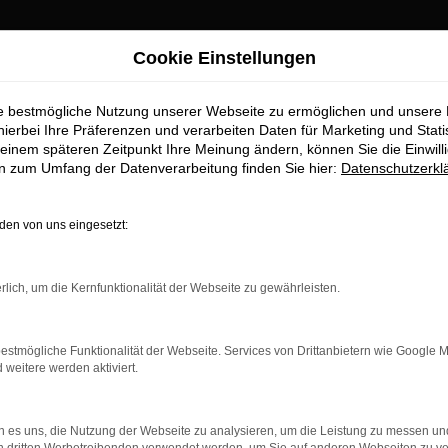
Cookie Einstellungen
chwabach Top-Angebote
ie bestmögliche Nutzung unserer Webseite zu ermöglichen und unsere
twagen für Schwab
hierbei Ihre Präferenzen und verarbeiten Daten für Marketing und Stati
einem späteren Zeitpunkt Ihre Meinung ändern, können Sie die Einwillig
en zum Umfang der Datenverarbeitung finden Sie hier:
Datenschutzerkl
r Schwabach erhalten Sie im Auto
en von uns eingesetzt:
aufstelle für exzellente Audi A3 Gebrauchtwagen Fahrzeuge für
rauchtwagen zu präsentieren, die höchste Standards in Sachen Qua
rlich, um die Kernfunktionalität der Webseite zu gewährleisten.
ile geht. Erfahren Sie mehr über unsere beeindruckende Audi A
.
estmögliche Funktionalität der Webseite. Services von Drittanbietern wie Google 
eitere werden aktiviert.
 es uns, die Nutzung der Webseite zu analysieren, um die Leistung zu messen u