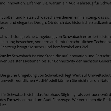
 und Innovation. Erfahren Sie, warum ein Audi-Fahrzeug für Schwa
Straßen und Plätze Schwabachs verdienen ein Fahrzeug, das sich n
itloses und elegantes Design. Ob durch das historische Stadtzentr
asse.
abwechslungsreiche Umgebung von Schwabach erfordert leistungss
Leistung bestechen, sondern auch mit fortschrittlichen Technolog
Fahrzeug bringt Sie sicher und komfortabel ans Ziel.
kunft:
Schwabach ist eine Stadt, die auf Innovation und Fortschritt
tiven Assistenzsystemen bis zur Connectivity der nächsten Gener
Die grüne Umgebung von Schwabach legt Wert auf Umweltschutz.
m umweltfreundlichen Audi-Modell können Sie nicht nur die Natu
für Schwabach steht das Autohaus Stiglmayr als vertrauenswürdi
ndes Fachwissen rund um Audi-Fahrzeuge. Wir verstehen die Bedü
ist.