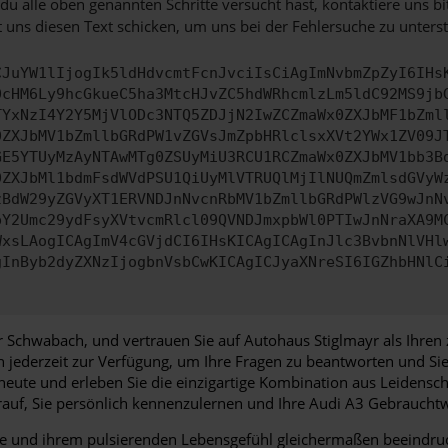
u alle oben genannten Schritte versucht hast, kontaktiere uns 
 uns diesen Text schicken, um uns bei der Fehlersuche zu unterst
CJuYW1lIjogIk5ldHdvcmtFcnJvciIsCiAgImNvbmZpZyI6IHs
0cHM6Ly9hcGkueC5ha3MtcHJvZC5hdWRhcmlzLm5ldC92MS9jb
TYxNzI4Y2Y5MjVlODc3NTQ5ZDJjN2IwZCZmaWx0ZXJbMF1bZml
0ZXJbMV1bZmllbGRdPW1vZGVsJmZpbHRlclsxXVt2YWx1ZV09J
GE5YTUyMzAyNTAwMTg0ZSUyMiU3RCU1RCZmaWx0ZXJbMV1bb3B
0ZXJbMl1bdmFsdWVdPSU1QiUyMlVTRUQlMjIlNUQmZmlsdGVyW
zBdW29yZGVyXT1ERVNDJnNvcnRbMV1bZmllbGRdPWlzVG9wJnN
pY2Umc29ydFsyXVtvcmRlcl09QVNDJmxpbWl0PTIwJnNraXA9M
WxsLAogICAgImV4cGVjdCI6IHsKICAgICAgInJlc3BvbnNlVHl
gInByb2dyZXNzIjogbnVsbCwKICAgICJyaXNreSI6IGZhbHNlC
 Schwabach, und vertrauen Sie auf Autohaus Stiglmayr als Ihren
en jederzeit zur Verfügung, um Ihre Fragen zu beantworten und 
eute und erleben Sie die einzigartige Kombination aus Leidensch
auf, Sie persönlich kennenzulernen und Ihre Audi A3 Gebrauch
e und ihrem pulsierenden Lebensgefühl gleichermaßen beeindruckt.