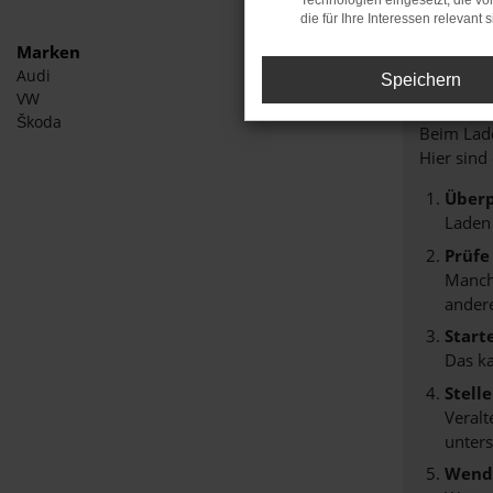
Technologien eingesetzt, die v
die für Ihre Interessen relevant s
Marken
Audi
Speichern
Fehle
VW
Škoda
Beim Lade
Hier sind
Überp
Laden
Prüfe
Manche
andere
Start
Das k
Stell
Veralt
unters
Wende