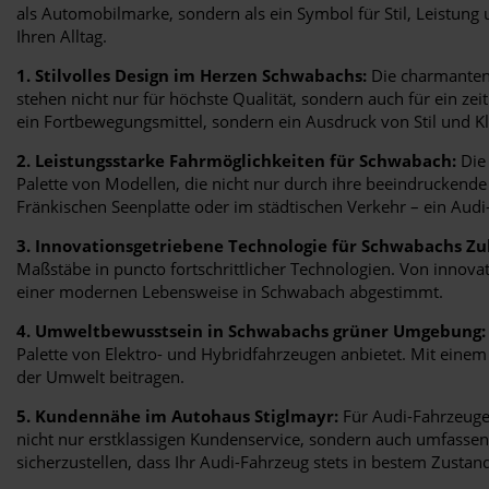
als Automobilmarke, sondern als ein Symbol für Stil, Leistung
Ihren Alltag.
1. Stilvolles Design im Herzen Schwabachs:
Die charmanten 
stehen nicht nur für höchste Qualität, sondern auch für ein ze
ein Fortbewegungsmittel, sondern ein Ausdruck von Stil und Kl
2. Leistungsstarke Fahrmöglichkeiten für Schwabach:
Die 
Palette von Modellen, die nicht nur durch ihre beeindruckende 
Fränkischen Seenplatte oder im städtischen Verkehr – ein Audi-
3. Innovationsgetriebene Technologie für Schwabachs Zu
Maßstäbe in puncto fortschrittlicher Technologien. Von innova
einer modernen Lebensweise in Schwabach abgestimmt.
4. Umweltbewusstsein in Schwabachs grüner Umgebung:
Palette von Elektro- und Hybridfahrzeugen anbietet. Mit eine
der Umwelt beitragen.
5. Kundennähe im Autohaus Stiglmayr:
Für Audi-Fahrzeuge 
nicht nur erstklassigen Kundenservice, sondern auch umfasse
sicherzustellen, dass Ihr Audi-Fahrzeug stets in bestem Zustand 