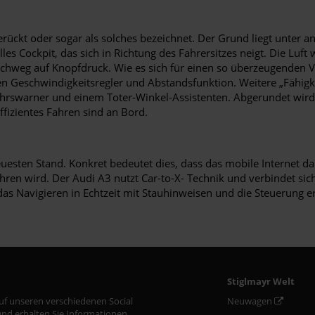
rückt oder sogar als solches bezeichnet. Der Grund liegt unter 
lles Cockpit, das sich in Richtung des Fahrersitzes neigt. Die Luf
urchweg auf Knopfdruck. Wie es sich für einen so überzeugenden V
ven Geschwindigkeitsregler und Abstandsfunktion. Weitere „Fähi
swarner und einem Toter-Winkel-Assistenten. Abgerundet wird d
effizientes Fahren sind an Bord.
neuesten Stand. Konkret bedeutet dies, dass das mobile Internet 
ren wird. Der Audi A3 nutzt Car-to-X- Technik und verbindet sich
as Navigieren in Echtzeit mit Stauhinweisen und die Steuerung e
Stiglmayr Welt
auf unseren verschiedenen Social
Neuwagen
nd erhalten Sie Informationen