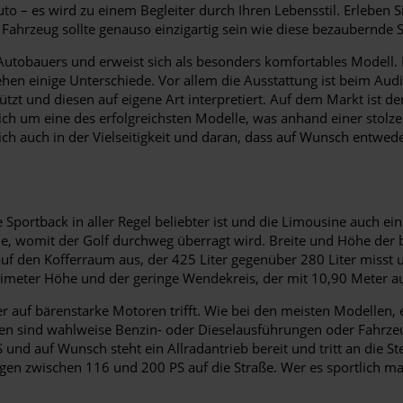
o – es wird zu einem Begleiter durch Ihren Lebensstil. Erleben S
r Fahrzeug sollte genauso einzigartig sein wie diese bezaubernde S
 Autobauers und erweist sich als besonders komfortables Modell
ehen einige Unterschiede. Vor allem die Ausstattung ist beim Aud
zt und diesen auf eigene Art interpretiert. Auf dem Markt ist d
 sich um eine des erfolgreichsten Modelle, was anhand einer stolz
rlich auch in der Vielseitigkeit und daran, dass auf Wunsch entwe
e Sportback in aller Regel beliebter ist und die Limousine auch e
e, womit der Golf durchweg überragt wird. Breite und Höhe der 
uf den Kofferraum aus, der 425 Liter gegenüber 280 Liter misst 
ntimeter Höhe und der geringe Wendekreis, der mit 10,90 Meter au
r auf bärenstarke Motoren trifft. Wie bei den meisten Modellen, e
aben sind wahlweise Benzin- oder Dieselausführungen oder Fahrze
 und auf Wunsch steht ein Allradantrieb bereit und tritt an die S
gen zwischen 116 und 200 PS auf die Straße. Wer es sportlich ma