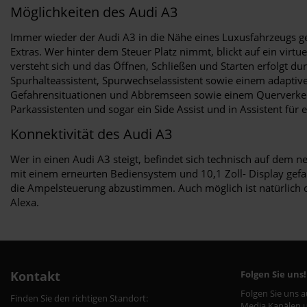
Möglichkeiten des Audi A3
Immer wieder der Audi A3 in die Nähe eines Luxusfahrzeugs ge
Extras. Wer hinter dem Steuer Platz nimmt, blickt auf ein virtue
versteht sich und das Öffnen, Schließen und Starten erfolgt d
Spurhalteassistent, Spurwechselassistent sowie einem adapti
Gefahrensituationen und Abbremseen sowie einem Querverkehr
Parkassistenten und sogar ein Side Assist und in Assistent für 
Konnektivität des Audi A3
Wer in einen Audi A3 steigt, befindet sich technisch auf dem 
mit einem erneurten Bediensystem und 10,1 Zoll- Display gefah
die Ampelsteuerung abzustimmen. Auch möglich ist natürlich d
Alexa.
Kontakt
Folgen Sie uns!
Folgen Sie uns 
Finden Sie den richtigen Standort:
Media Kanälen u