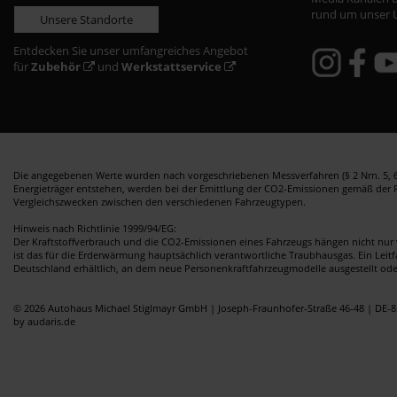
rund um unser 
Unsere Standorte
Entdecken Sie unser umfangreiches Angebot
für
Zubehör
und
Werkstattservice
Die angegebenen Werte wurden nach vorgeschriebenen Messverfahren (§ 2 Nrn. 5, 6,
Energieträger entstehen, werden bei der Emittlung der CO2-Emissionen gemäß der Ric
Vergleichszwecken zwischen den verschiedenen Fahrzeugtypen.
Hinweis nach Richtlinie 1999/94/EG:
Der Kraftstoffverbrauch und die CO2-Emissionen eines Fahrzeugs hängen nicht nur 
ist das für die Erderwärmung hauptsächlich verantwortliche Traubhausgas. Ein Leit
Deutschland erhältlich, an dem neue Personenkraftfahrzeugmodelle ausgestellt od
© 2026 Autohaus Michael Stiglmayr GmbH | Joseph-Fraunhofer-Straße 46-48 | DE-8
by audaris.de