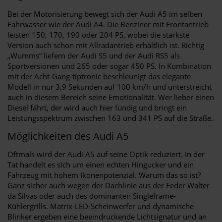
Bei der Motorisierung bewegt sich der Audi A5 im selben
Fahrwasser wie der Audi A4. Die Benziner mit Frontantrieb
leisten 150, 170, 190 oder 204 PS, wobei die stärkste
Version auch schon mit Allradantrieb erhältlich ist. Richtig
„Wumms“ liefern der Audi S5 und der Audi RS5 als
Sportversionen und 265 oder sogar 450 PS. In Kombination
mit der Acht-Gang-tiptronic beschleunigt das elegante
Modell in nur 3,9 Sekunden auf 100 km/h und unterstreicht
auch in diesem Bereich seine Emotionalität. Wer lieber einen
Diesel fährt, der wird auch hier fündig und bringt ein
Leistungsspektrum zwischen 163 und 341 PS auf die Straße.
Möglichkeiten des Audi A5
Oftmals wird der Audi A5 auf seine Optik reduziert. In der
Tat handelt es sich um einen echten Hingucker und ein
Fahrzeug mit hohem Ikonenpotenzial. Warum das so ist?
Ganz sicher auch wegen der Dachlinie aus der Feder Walter
da Silvas oder auch des dominanten Singleframe-
Kühlergrills. Matrix-LED-Scheinwerfer und dynamische
Blinker ergeben eine beeindruckende Lichtsignatur und an