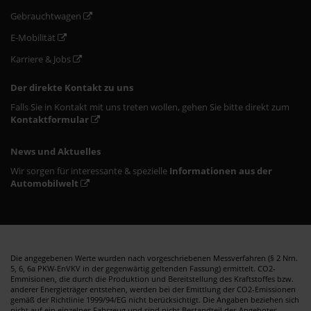
Gebrauchtwagen
E-Mobilität
Karriere & Jobs
Der direkte Kontakt zu uns
Falls Sie in Kontakt mit uns treten wollen, gehen Sie bitte direkt zum
Kontaktformular
News und Aktuelles
Wir sorgen für interessante & spezielle
Informationen aus der
Automobilwelt
Die angegebenen Werte wurden nach vorgeschriebenen Messverfahren (§ 2 Nrn.
5, 6, 6a PKW-EnVKV in der gegenwärtig geltenden Fassung) ermittelt. CO2-
Emmisionen, die durch die Produktion und Bereitstellung des Kraftstoffes bzw.
anderer Energieträger entstehen, werden bei der Emittlung der CO2-Emissionen
gemäß der Richtlinie 1999/94/EG nicht berücksichtigt. Die Angaben beziehen sich
nicht auf ein einzelnes Fahrzeug und sind nicht Bestandteil des Angebotes,