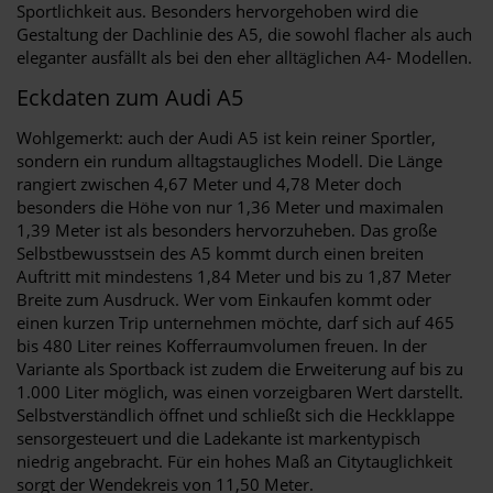
Sportlichkeit aus. Besonders hervorgehoben wird die
Gestaltung der Dachlinie des A5, die sowohl flacher als auch
eleganter ausfällt als bei den eher alltäglichen A4- Modellen.
Eckdaten zum Audi A5
Wohlgemerkt: auch der Audi A5 ist kein reiner Sportler,
sondern ein rundum alltagstaugliches Modell. Die Länge
rangiert zwischen 4,67 Meter und 4,78 Meter doch
besonders die Höhe von nur 1,36 Meter und maximalen
1,39 Meter ist als besonders hervorzuheben. Das große
Selbstbewusstsein des A5 kommt durch einen breiten
Auftritt mit mindestens 1,84 Meter und bis zu 1,87 Meter
Breite zum Ausdruck. Wer vom Einkaufen kommt oder
einen kurzen Trip unternehmen möchte, darf sich auf 465
bis 480 Liter reines Kofferraumvolumen freuen. In der
Variante als Sportback ist zudem die Erweiterung auf bis zu
1.000 Liter möglich, was einen vorzeigbaren Wert darstellt.
Selbstverständlich öffnet und schließt sich die Heckklappe
sensorgesteuert und die Ladekante ist markentypisch
niedrig angebracht. Für ein hohes Maß an Citytauglichkeit
sorgt der Wendekreis von 11,50 Meter.