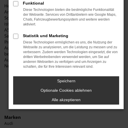
Funktional
Herzlich willkommen bei Autohaus Stiglmayr – Ihre erste
Diese Technologien bieten die bestmögliche Funktionalität
Anlaufstelle für exzellente Audi A5 Neuwagen Fahrzeuge für
der Webseite. Services von Drittanbietern wie Google Maps,
Schwabach und Umgebung! Unser renommiertes Autohaus
Chats, Fahrzeugbewertungssystem und weitere werden
ist stolz darauf, Ihnen eine herausragende Auswahl an Audi
aktiviert.
A5 Neuwagen zu präsentieren, die höchste Standards in
Sachen Qualität und Leistung erfüllen. Wir sind seit Jahren
Statistik und Marketing
Ihr vertrauenswürdiger Partner, wenn es um erstklassige
Diese Technologien ermöglichen es uns, die Nutzung der
Automobile geht. Erfahren Sie mehr über unsere
Webseite zu analysieren, um die Leistung zu messen und zu
verbessern. Zudem werden Technologien eingesetzt, die von
beeindruckende Audi A5 Neuwagen Flotte und warum
dritten Werbetreibenden verwendet werden, um Sie auf
Autohaus Stiglmayr die bevorzugte Adresse für Audi A5
anderen Webseiten zu verfolgen und um Anzeigen zu
Neuwagen Liebhaber ist.
schalten, die für Ihre Interessen relevant sind.
Speichern
Optionale Cookies ablehnen
Alle akzeptieren
Marken
Audi