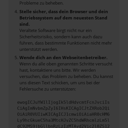
Probleme zu beheben.
Stelle sicher, dass dein Browser und dein
Betriebssystem auf dem neuesten Stand
sind.
Veraltete Software birgt nicht nur ein
Sicherheitsrisiko, sondern kann auch dazu
führen, dass bestimmte Funktionen nicht mehr
unterstützt werden.
Wende dich an den Webseitenbetreiber.
Wenn du alle oben genannten Schritte versucht
hast, kontaktiere uns bitte. Wir werden
versuchen, das Problem zu beheben. Du kannst
uns diesen Text schicken, um uns bei der
Fehlersuche zu unterstützen:
ewogICJuYW1lIjogIk5ldHdvcmtFcnJvciIs
CiAgImNvbmZpZyI6IHsKICAgICJtZXRob2Qi
OiAiR0VUIiwKICAgICJ1cmwiOiAiaHR0cHM6
Ly9hcGkueC5ha3MtcHJvZC5hdWRhcmlzLm5l
dC92MS9jbGllbnRzLzIzMTAvd2Vic2l0ZS12