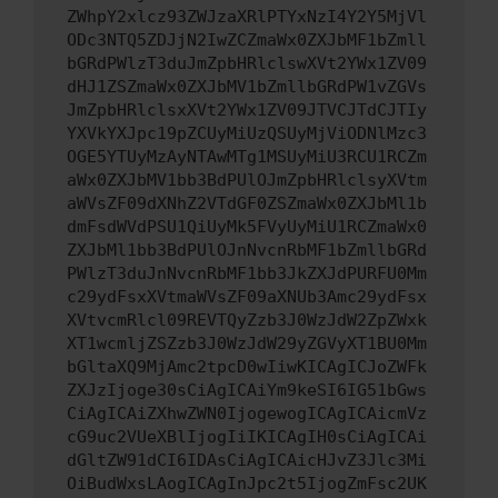
ZWhpY2xlcz93ZWJzaXRlPTYxNzI4Y2Y5MjVl
ODc3NTQ5ZDJjN2IwZCZmaWx0ZXJbMF1bZmll
bGRdPWlzT3duJmZpbHRlclswXVt2YWx1ZV09
dHJ1ZSZmaWx0ZXJbMV1bZmllbGRdPW1vZGVs
JmZpbHRlclsxXVt2YWx1ZV09JTVCJTdCJTIy
YXVkYXJpc19pZCUyMiUzQSUyMjViODNlMzc3
OGE5YTUyMzAyNTAwMTg1MSUyMiU3RCU1RCZm
aWx0ZXJbMV1bb3BdPUlOJmZpbHRlclsyXVtm
aWVsZF09dXNhZ2VTdGF0ZSZmaWx0ZXJbMl1b
dmFsdWVdPSU1QiUyMk5FVyUyMiU1RCZmaWx0
ZXJbMl1bb3BdPUlOJnNvcnRbMF1bZmllbGRd
PWlzT3duJnNvcnRbMF1bb3JkZXJdPURFU0Mm
c29ydFsxXVtmaWVsZF09aXNUb3Amc29ydFsx
XVtvcmRlcl09REVTQyZzb3J0WzJdW2ZpZWxk
XT1wcmljZSZzb3J0WzJdW29yZGVyXT1BU0Mm
bGltaXQ9MjAmc2tpcD0wIiwKICAgICJoZWFk
ZXJzIjoge30sCiAgICAiYm9keSI6IG51bGws
CiAgICAiZXhwZWN0IjogewogICAgICAicmVz
cG9uc2VUeXBlIjogIiIKICAgIH0sCiAgICAi
dGltZW91dCI6IDAsCiAgICAicHJvZ3Jlc3Mi
OiBudWxsLAogICAgInJpc2t5IjogZmFsc2UK