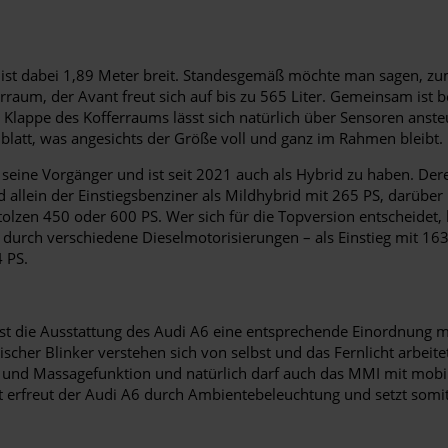
nd ist dabei 1,89 Meter breit. Standesgemäß möchte man sagen, zu
offerraum, der Avant freut sich auf bis zu 565 Liter. Gemeinsam
Die Klappe des Kofferraums lässt sich natürlich über Sensoren ans
blatt, was angesichts der Größe voll und ganz im Rahmen bleibt.
ls seine Vorgänger und ist seit 2021 auch als Hybrid zu haben. De
nd allein der Einstiegsbenziner als Mildhybrid mit 265 PS, darübe
tolzen 450 oder 600 PS. Wer sich für die Topversion entscheidet
 durch verschiedene Dieselmotorisierungen – als Einstieg mit 163
 PS.
ässt die Ausstattung des Audi A6 eine entsprechende Einordnung m
her Blinker verstehen sich von selbst und das Fernlicht arbeite
und Massagefunktion und natürlich darf auch das MMI mit mobilem
zt erfreut der Audi A6 durch Ambientebeleuchtung und setzt som