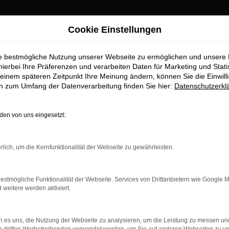
Cookie Einstellungen
ie bestmögliche Nutzung unserer Webseite zu ermöglichen und unsere
abach Top-Angebote
hierbei Ihre Präferenzen und verarbeiten Daten für Marketing und Stati
einem späteren Zeitpunkt Ihre Meinung ändern, können Sie die Einwillig
en zum Umfang der Datenverarbeitung finden Sie hier:
Datenschutzerkl
alten Sie im Autohaus Stiglmayr
en von uns eingesetzt:
ufstelle für exzellente Audi A6 Fahrzeuge für Schwabach und Umg
chste Standards in Sachen Qualität und Leistung erfüllen. Wir si
rlich, um die Kernfunktionalität der Webseite zu gewährleisten.
beeindruckende Audi A6 Flotte und warum Autohaus Stiglmayr die 
estmögliche Funktionalität der Webseite. Services von Drittanbietern wie Google 
eitere werden aktiviert.
r: Network Error
 es uns, die Nutzung der Webseite zu analysieren, um die Leistung zu messen u
n ist ein Fehler aufgetreten.