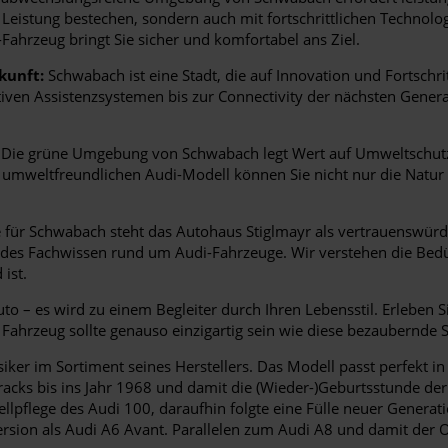
Leistung bestechen, sondern auch mit fortschrittlichen Technolog
Fahrzeug bringt Sie sicher und komfortabel ans Ziel.
kunft:
Schwabach ist eine Stadt, die auf Innovation und Fortschritt
tiven Assistenzsystemen bis zur Connectivity der nächsten Gener
Die grüne Umgebung von Schwabach legt Wert auf Umweltschutz.
m umweltfreundlichen Audi-Modell können Sie nicht nur die Natu
für Schwabach steht das Autohaus Stiglmayr als vertrauenswürdi
ndes Fachwissen rund um Audi-Fahrzeuge. Wir verstehen die Bedü
ist.
o – es wird zu einem Begleiter durch Ihren Lebensstil. Erleben S
r Fahrzeug sollte genauso einzigartig sein wie diese bezaubernde S
iker im Sortiment seines Herstellers. Das Modell passt perfekt i
rstracks bis ins Jahr 1968 und damit die (Wieder-)Geburtsstunde 
llpflege des Audi 100, daraufhin folgte eine Fülle neuer Generati
ersion als Audi A6 Avant. Parallelen zum Audi A8 und damit der 