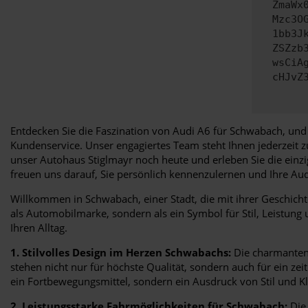
ZmaWx
Mzc3O
1bb3J
ZSZzb
wsCiA
cHJvZ
Entdecken Sie die Faszination von Audi A6 für Schwabach, und 
Kundenservice. Unser engagiertes Team steht Ihnen jederzeit 
unser Autohaus Stiglmayr noch heute und erleben Sie die einz
freuen uns darauf, Sie persönlich kennenzulernen und Ihre A
Willkommen in Schwabach, einer Stadt, die mit ihrer Geschicht
als Automobilmarke, sondern als ein Symbol für Stil, Leistung
Ihren Alltag.
1. Stilvolles Design im Herzen Schwabachs:
Die charmanten 
stehen nicht nur für höchste Qualität, sondern auch für ein ze
ein Fortbewegungsmittel, sondern ein Ausdruck von Stil und Kl
2. Leistungsstarke Fahrmöglichkeiten für Schwabach:
Die 