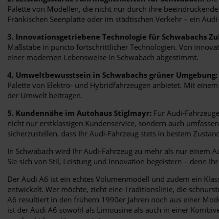
Palette von Modellen, die nicht nur durch ihre beeindruckende 
Fränkischen Seenplatte oder im städtischen Verkehr – ein Audi-
3. Innovationsgetriebene Technologie für Schwabachs Zu
Maßstäbe in puncto fortschrittlicher Technologien. Von innova
einer modernen Lebensweise in Schwabach abgestimmt.
4. Umweltbewusstsein in Schwabachs grüner Umgebung:
Palette von Elektro- und Hybridfahrzeugen anbietet. Mit eine
der Umwelt beitragen.
5. Kundennähe im Autohaus Stiglmayr:
Für Audi-Fahrzeuge 
nicht nur erstklassigen Kundenservice, sondern auch umfasse
sicherzustellen, dass Ihr Audi-Fahrzeug stets in bestem Zustand 
In Schwabach wird Ihr Audi-Fahrzeug zu mehr als nur einem Aut
Sie sich von Stil, Leistung und Innovation begeistern – denn Ih
Der Audi A6 ist ein echtes Volumenmodell und zudem ein Klass
entwickelt. Wer möchte, zieht eine Traditionslinie, die schnu
A6 resultiert in den frühern 1990er Jahren noch aus einer Mode
ist der Audi A6 sowohl als Limousine als auch in einer Kombiv