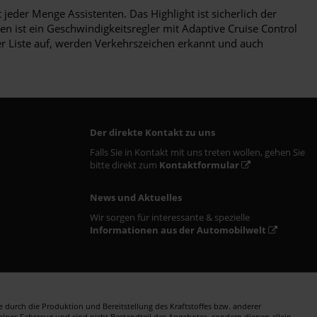
jeder Menge Assistenten. Das Highlight ist sicherlich der
n ist ein Geschwindigkeitsregler mit Adaptive Cruise Control
er Liste auf, werden Verkehrszeichen erkannt und auch
Der direkte Kontakt zu uns
Falls Sie in Kontakt mit uns treten wollen, gehen Sie
bitte direkt zum
Kontaktformular
News und Aktuelles
Wir sorgen für interessante & spezielle
Informationen aus der Automobilwelt
durch die Produktion und Bereitstellung des Kraftstoffes bzw. anderer
zelnes Fahrzeug und sind nicht Bestandteil des Angebotes, sondern dienen allein