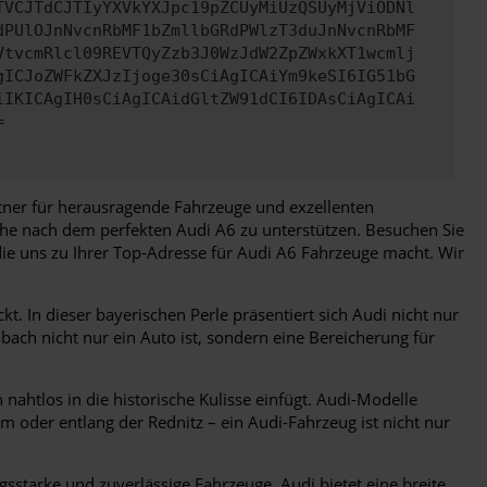
TVCJTdCJTIyYXVkYXJpc19pZCUyMiUzQSUyMjViODNl
dPUlOJnNvcnRbMF1bZmllbGRdPWlzT3duJnNvcnRbMF
VtvcmRlcl09REVTQyZzb3J0WzJdW2ZpZWxkXT1wcmlj
gICJoZWFkZXJzIjoge30sCiAgICAiYm9keSI6IG51bG
iIKICAgIH0sCiAgICAidGltZW91dCI6IDAsCiAgICAi
=
rtner für herausragende Fahrzeuge und exzellenten
che nach dem perfekten Audi A6 zu unterstützen. Besuchen Sie
die uns zu Ihrer Top-Adresse für Audi A6 Fahrzeuge macht. Wir
 In dieser bayerischen Perle präsentiert sich Audi nicht nur
bach nicht nur ein Auto ist, sondern eine Bereicherung für
ahtlos in die historische Kulisse einfügt. Audi-Modelle
um oder entlang der Rednitz – ein Audi-Fahrzeug ist nicht nur
tarke und zuverlässige Fahrzeuge. Audi bietet eine breite