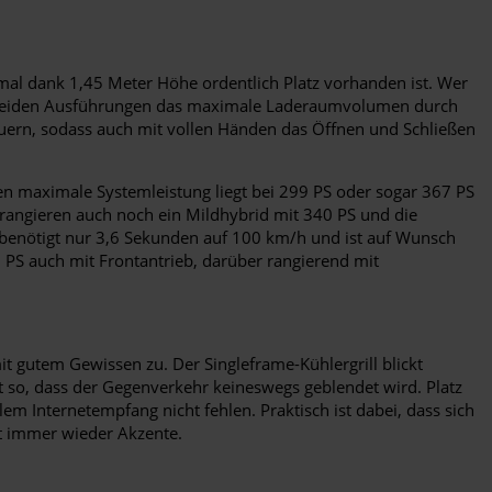
mal dank 1,45 Meter Höhe ordentlich Platz vorhanden ist. Wer
 ist beiden Ausführungen das maximale Laderaumvolumen durch
teuern, sodass auch mit vollen Händen das Öffnen und Schließen
ren maximale Systemleistung liegt bei 299 PS oder sogar 367 PS
r rangieren auch noch ein Mildhybrid mit 340 PS und die
, benötigt nur 3,6 Sekunden auf 100 km/h und ist auf Wunsch
 PS auch mit Frontantrieb, darüber rangierend mit
it gutem Gewissen zu. Der Singleframe-Kühlergrill blickt
t so, dass der Gegenverkehr keineswegs geblendet wird. Platz
 Internetempfang nicht fehlen. Praktisch ist dabei, dass sich
it immer wieder Akzente.