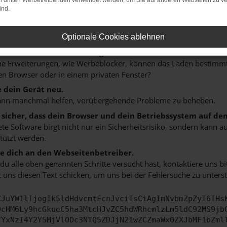
on dritten Werbetreibenden verwendet werden, um Sie auf anderen Webseiten zu ve
 ein paar Tipps, die dir helfen können:
ind.
rüfe deine Firewall und deine Internetverbindung.
 andere Webseiten, zum Beispiel deine Suchmaschine?
Optionale Cookies ablehnen
 deine Browsererweiterungen.
 Erweiterungen, wie Werbeblocker, können das Laden bestimmter 
n Browser oder in einem privaten Fenster?
e dein Gerät neu.
ann manchmal helfen, vorübergehende Probleme zu beheben.
e sicher, dass dein Browser und dein Betriebssystem auf de
ete Software birgt nicht nur ein Sicherheitsrisiko, sondern kann
tützt werden.
 dich an den Webseitenbetreiber.
u alle oben genannten Schritte versucht hast, kontaktiere uns 
 uns diesen Text schicken, um uns bei der Fehlersuche zu unterst
CJuYW1lIjogIk5ldHdvcmtFcnJvciIsCiAgImNvbmZpZyI6IHs
0cHM6Ly9hcGkueC5ha3MtcHJvZC5hdWRhcmlzLm5ldC92MS9jb
TYxNzI4Y2Y5MjVlODc3NTQ5ZDJjN2IwZCZmaWx0ZXJbMF1bZml