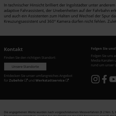
In technischer Hinsicht brilliert der Ingolstädter unter ander
adaptive Fahrassistent, der Unebenheiten auf der Fahrbahn er
und auch ein Assistenten zum Halten und Wechsel der Spur darf
Kreuzungsassistent und 360° Kamera dürfen nicht fehlen. Zulet
Kontakt
Folgen Sie uns!
Folgen Sie uns 
Finden Sie den richtigen Standort:
Media Kanälen u
rund um unser 
Unsere Standorte
Entdecken Sie unser umfangreiches Angebot
für
Zubehör
und
Werkstattservice
Die angegebenen Werte wurden nach vorgeschriebenen Messverfahren (§ 2 Nrn. 5, 6,
Energieträger entstehen, werden bei der Emittlung der CO2-Emissionen gemäß der Ric