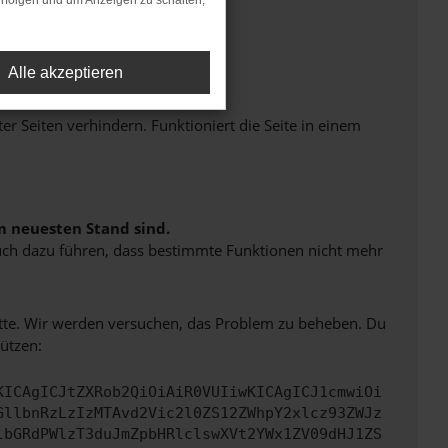
rfolgen und um Anzeigen zu schalten,
Alle akzeptieren
Seiten verhindern. Funktioniert die Seite in einem
m neuesten Stand sind.
 auch dazu führen, dass bestimmte Funktionen nicht mehr
bitte. Wir werden versuchen, das Problem zu beheben. Du
ützen:
KICAgICJtZXRob2QiOiAiR0VUIiwKICAgICJ1cmwiOi
GllbnRzLzIzMTAvd2Vic2l0ZS12ZWhpY2xlcz93ZWJz
lbGRdPWlzT3duJmZpbHRlclswXVt2YWx1ZV09dHJ1ZS