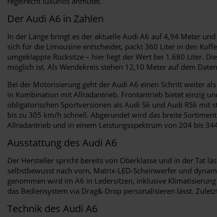
regelrecht luxuriös anmutet.
Der Audi A6 in Zahlen
In der Länge bringt es der aktuelle Audi A6 auf 4,94 Meter u
sich für die Limousine entscheidet, packt 360 Liter in den K
umgeklappte Rücksitze – hier liegt der Wert bei 1.680 Liter. 
möglich ist. Als Wendekreis stehen 12,10 Meter auf dem Daten
Bei der Motorisierung geht der Audi A6 einen Schritt weiter a
in Kombination mit Allradantrieb. Frontantrieb bietet einzig u
obligatorischen Sportversionen als Audi S6 und Audi RS6 mit s
bis zu 305 km/h schnell. Abgerundet wird das breite Sortiment
Allradantrieb und in einem Leistungsspektrum von 204 bis 344
Ausstattung des Audi A6
Der Hersteller spricht bereits von Oberklasse und in der Tat l
selbstbewusst nach vorn, Matrix-LED-Scheinwerfer und dynamisc
genommen wird im A6 in Ledersitzen, inklusive Klimatisierung 
das Bediensystem via Drag& Drop personalisieren lässt. Zulet
Technik des Audi A6