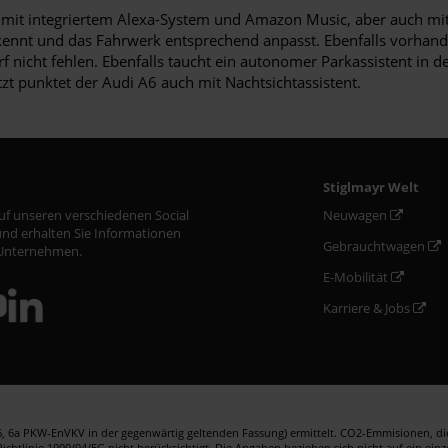
em mit integriertem Alexa-System und Amazon Music, aber auch mit 
kennt und das Fahrwerk entsprechend anpasst. Ebenfalls vorhande
 nicht fehlen. Ebenfalls taucht ein autonomer Parkassistent in d
zt punktet der Audi A6 auch mit Nachtsichtassistent.
Stiglmayr Welt
auf unseren verschiedenen Social
Neuwagen
nd erhalten Sie Informationen
Gebrauchtwagen
Unternehmen.
E-Mobilität
Karriere & Jobs
 6a PKW-EnVKV in der gegenwärtig geltenden Fassung) ermittelt. CO2-Emmisionen, die 
htlinie 1999/94/EG nicht berücksichtigt. Die Angaben beziehen sich nicht auf ein ein