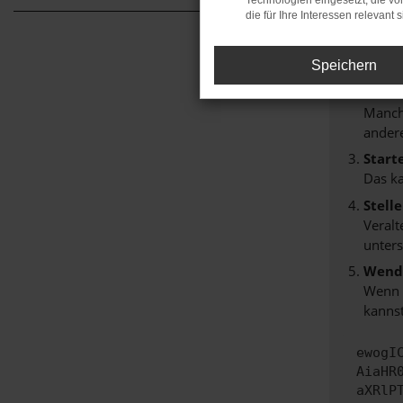
Technologien eingesetzt, die v
Hier sind
die für Ihre Interessen relevant s
Überp
Laden
Speichern
Prüfe
Manche
andere
Start
Das k
Stell
Veralt
unters
Wende
Wenn d
kannst
ewogI
AiaHR
aXRlP