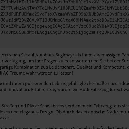
0ZXJbMV1bZmllbGRdPW1vZGVsJmZpbHRlclsxXVt2YWx1ZV09J
GE5YTUyMzAyNTAwMTg1MyUyMiU3RCU1RCZmaWx0ZXJbMV1bb3B
kZXJdPURFU0Mmc29ydFsxXVtmaWVsZF09aXNUb3Amc29ydFsxX
3J0WzJdW29yZGVyXT1BU0MmbGltaXQ9MjAmc2tpcD0wIiwKICA
gICAiZXhwZWN0IjogewogICAgICAicmVzcG9uc2VUeXBlIjogI
3Jlc3MiOiBudWxsLAogICAgInJpc2t5IjogZmFsc2UKICB9Cn0
vertrauen Sie auf Autohaus Stiglmayr als Ihren zuverlässigen Pa
zur Verfügung, um Ihre Fragen zu beantworten und Sie bei der Su
igartige Kombination aus Leidenschaft, Qualität und Kompetenz, 
udi A6 Träume wahr werden zu lassen!
e und ihrem pulsierenden Lebensgefühl gleichermaßen beeindruckt.
 und Innovation. Erfahren Sie, warum ein Audi-Fahrzeug für Schwa
Straßen und Plätze Schwabachs verdienen ein Fahrzeug, das sich n
itloses und elegantes Design. Ob durch das historische Stadtzentr
asse.
abwechslungsreiche Umgebung von Schwabach erfordert leistungss