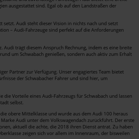
ien ausgestattet sind. Egal ob auf den Landstraßen der
 setzt. Audi steht dieser Vision in nichts nach und setzt
ation – Audi-Fahrzeuge sind perfekt auf die Anforderungen
 Audi trägt diesem Anspruch Rechnung, indem es eine breite
r rund um Schwabach genießen, sondern auch aktiv zum Erhalt
ger Partner zur Verfügung. Unser engagiertes Team bietet
rfnisse der Schwabacher Fahrer und sind hier, um
ie die Vorteile eines Audi-Fahrzeugs für Schwabach und lassen
tadt selbst.
n die obere Mittelklasse und wurde aus dem Audi 100 heraus
der Marke Audi unter dem Volkswagendach zurückführt. Der erste
onen, aktuell die achte, die 2018 ihren Dienst antrat. Zu haben
Oberklasse zeigen sich vor allem im Innenraum, der bisweilen