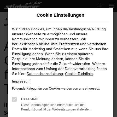
Zum
Hauptinhalt
Cookie Einstellungen
springen
Startseite
Schwabach
Audi
Audi Q2
Audi Q2 Gebrauchtwagen
für Schwabach Top-Angebote
Wir nutzen Cookies, um Ihnen die bestmögliche Nutzung
unserer Webseite zu ermöglichen und unsere
Audi Q2
Kommunikation mit Ihnen zu verbessern. Wir
berücksichtigen hierbei Ihre Präferenzen und verarbeiten
Daten für Marketing und Statistiken nur, wenn Sie uns Ihre
Gebrauchtwagen
Einwilligung geben. Wenn Sie zu einem späteren
Zeitpunkt Ihre Meinung ändern, können Sie die
Einwilligung jederzeit für die Zukunft widerrufen. Weitere
für Schwabach
Informationen zum Umfang der Datenverarbeitung finden
Sie hier:
Datenschutzerklärung
,
Cookie-Richtlinie
.
Impressum
Top-Angebote
Folgende Kategorien von Cookies werden von uns eingesetzt:
Essentiell
Ihren Audi Q2 Gebrauchtwagen für
Diese Technologien sind erforderlich, um die
Kernfunktionalität der Webseite zu gewährleisten.
Schwabach erhalten Sie im Autohaus