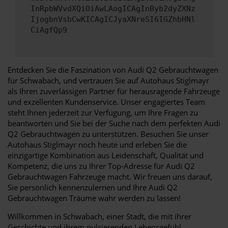
InRpbWVvdXQiOiAwLAogICAgInByb2dyZXNz
IjogbnVsbCwKICAgICJyaXNreSI6IGZhbHNl
CiAgfQp9
Entdecken Sie die Faszination von Audi Q2 Gebrauchtwagen
für Schwabach, und vertrauen Sie auf Autohaus Stiglmayr
als Ihren zuverlässigen Partner für herausragende Fahrzeuge
und exzellenten Kundenservice. Unser engagiertes Team
steht Ihnen jederzeit zur Verfügung, um Ihre Fragen zu
beantworten und Sie bei der Suche nach dem perfekten Audi
Q2 Gebrauchtwagen zu unterstützen. Besuchen Sie unser
Autohaus Stiglmayr noch heute und erleben Sie die
einzigartige Kombination aus Leidenschaft, Qualität und
Kompetenz, die uns zu Ihrer Top-Adresse für Audi Q2
Gebrauchtwagen Fahrzeuge macht. Wir freuen uns darauf,
Sie persönlich kennenzulernen und Ihre Audi Q2
Gebrauchtwagen Träume wahr werden zu lassen!
Willkommen in Schwabach, einer Stadt, die mit ihrer
Geschichte und ihrem pulsierenden Lebensgefühl