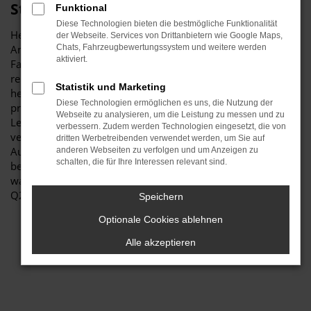
Stiglmayr
Funktional
Diese Technologien bieten die bestmögliche Funktionalität
Herzlich willkommen bei Autohaus Stiglmayr – Ihre erste
der Webseite. Services von Drittanbietern wie Google Maps,
Anlaufstelle für exzellente Audi Q2 Gebrauchtwagen
Chats, Fahrzeugbewertungssystem und weitere werden
aktiviert.
Fahrzeuge für Schwabach und Umgebung! Unser
renommiertes Autohaus ist stolz darauf, Ihnen eine
Statistik und Marketing
herausragende Auswahl an Audi Q2 Gebrauchtwagen zu
Diese Technologien ermöglichen es uns, die Nutzung der
präsentieren, die höchste Standards in Sachen Qualität und
Webseite zu analysieren, um die Leistung zu messen und zu
Leistung erfüllen. Wir sind seit Jahren Ihr
verbessern. Zudem werden Technologien eingesetzt, die von
vertrauenswürdiger Partner, wenn es um erstklassige
dritten Werbetreibenden verwendet werden, um Sie auf
Automobile geht. Erfahren Sie mehr über unsere
anderen Webseiten zu verfolgen und um Anzeigen zu
schalten, die für Ihre Interessen relevant sind.
beeindruckende Audi Q2 Gebrauchtwagen Flotte und
warum Autohaus Stiglmayr die bevorzugte Adresse für Audi
Q2 Gebrauchtwagen Liebhaber ist.
Speichern
Optionale Cookies ablehnen
Alle akzeptieren