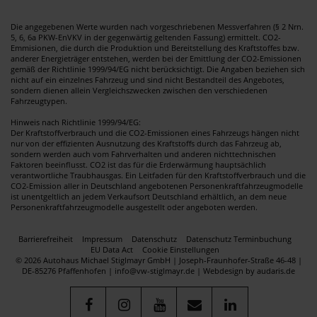
Die angegebenen Werte wurden nach vorgeschriebenen Messverfahren (§ 2 Nrn.
5, 6, 6a PKW-EnVKV in der gegenwärtig geltenden Fassung) ermittelt. CO2-
Emmisionen, die durch die Produktion und Bereitstellung des Kraftstoffes bzw.
anderer Energieträger entstehen, werden bei der Emittlung der CO2-Emissionen
gemäß der Richtlinie 1999/94/EG nicht berücksichtigt. Die Angaben beziehen sich
nicht auf ein einzelnes Fahrzeug und sind nicht Bestandteil des Angebotes,
sondern dienen allein Vergleichszwecken zwischen den verschiedenen
Fahrzeugtypen.
Hinweis nach Richtlinie 1999/94/EG:
Der Kraftstoffverbrauch und die CO2-Emissionen eines Fahrzeugs hängen nicht
nur von der effizienten Ausnutzung des Kraftstoffs durch das Fahrzeug ab,
sondern werden auch vom Fahrverhalten und anderen nichttechnischen
Faktoren beeinflusst. CO2 ist das für die Erderwärmung hauptsächlich
verantwortliche Traubhausgas. Ein Leitfaden für den Kraftstoffverbrauch und die
CO2-Emission aller in Deutschland angebotenen Personenkraftfahrzeugmodelle
ist unentgeltlich an jedem Verkaufsort Deutschland erhältlich, an dem neue
Personenkraftfahrzeugmodelle ausgestellt oder angeboten werden.
Barrierefreiheit
Impressum
Datenschutz
Datenschutz Terminbuchung
EU Data Act
Cookie Einstellungen
© 2026 Autohaus Michael Stiglmayr GmbH | Joseph-Fraunhofer-Straße 46-48 |
DE-85276 Pfaffenhofen | info@vw-stiglmayr.de |
Webdesign by audaris.de