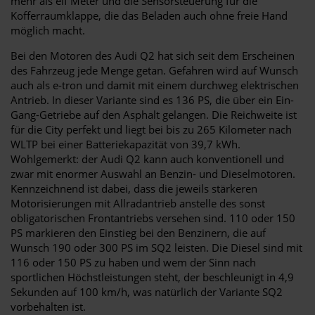
mehr als elf Meter und die Sensorsteuerung für die
Kofferraumklappe, die das Beladen auch ohne freie Hand
möglich macht.
Bei den Motoren des Audi Q2 hat sich seit dem Erscheinen
des Fahrzeug jede Menge getan. Gefahren wird auf Wunsch
auch als e-tron und damit mit einem durchweg elektrischen
Antrieb. In dieser Variante sind es 136 PS, die über ein Ein-
Gang-Getriebe auf den Asphalt gelangen. Die Reichweite ist
für die City perfekt und liegt bei bis zu 265 Kilometer nach
WLTP bei einer Batteriekapazität von 39,7 kWh.
Wohlgemerkt: der Audi Q2 kann auch konventionell und
zwar mit enormer Auswahl an Benzin- und Dieselmotoren.
Kennzeichnend ist dabei, dass die jeweils stärkeren
Motorisierungen mit Allradantrieb anstelle des sonst
obligatorischen Frontantriebs versehen sind. 110 oder 150
PS markieren den Einstieg bei den Benzinern, die auf
Wunsch 190 oder 300 PS im SQ2 leisten. Die Diesel sind mit
116 oder 150 PS zu haben und wem der Sinn nach
sportlichen Höchstleistungen steht, der beschleunigt in 4,9
Sekunden auf 100 km/h, was natürlich der Variante SQ2
vorbehalten ist.