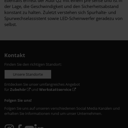
Ebenfalls erfreut der Audi Q2 mit einem pre sense und ist in
der Lage, die Geschwindigkeit und den Sicherheitsabstand
konstant zu halten. Zuletzt verstehen sich Spurhalte- und
Spurwechselassistent sowie LED-Scheinwerfer geradezu von
selbst.
Kontakt
Finden Sie den richtigen Standort:
Unsere Standorte
Entdecken Sie unser umfangreiches Angebot
für
Zubehör
und
Werkstattservice
Folgen Sie uns!
Folgen Sie uns auf unseren verschiedenen Social Media Kanälen und
erhalten Sie Informationen rund um unser Unternehmen.