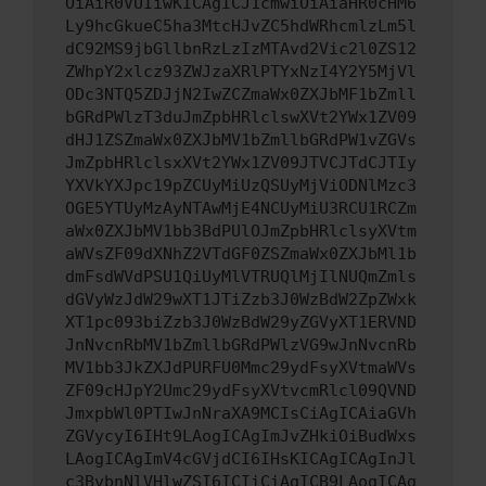
OiAiR0VUIiwKICAgICJ1cmwiOiAiaHR0cHM6
Ly9hcGkueC5ha3MtcHJvZC5hdWRhcmlzLm5l
dC92MS9jbGllbnRzLzIzMTAvd2Vic2l0ZS12
ZWhpY2xlcz93ZWJzaXRlPTYxNzI4Y2Y5MjVl
ODc3NTQ5ZDJjN2IwZCZmaWx0ZXJbMF1bZmll
bGRdPWlzT3duJmZpbHRlclswXVt2YWx1ZV09
dHJ1ZSZmaWx0ZXJbMV1bZmllbGRdPW1vZGVs
JmZpbHRlclsxXVt2YWx1ZV09JTVCJTdCJTIy
YXVkYXJpc19pZCUyMiUzQSUyMjViODNlMzc3
OGE5YTUyMzAyNTAwMjE4NCUyMiU3RCU1RCZm
aWx0ZXJbMV1bb3BdPUlOJmZpbHRlclsyXVtm
aWVsZF09dXNhZ2VTdGF0ZSZmaWx0ZXJbMl1b
dmFsdWVdPSU1QiUyMlVTRUQlMjIlNUQmZmls
dGVyWzJdW29wXT1JTiZzb3J0WzBdW2ZpZWxk
XT1pc093biZzb3J0WzBdW29yZGVyXT1ERVND
JnNvcnRbMV1bZmllbGRdPWlzVG9wJnNvcnRb
MV1bb3JkZXJdPURFU0Mmc29ydFsyXVtmaWVs
ZF09cHJpY2Umc29ydFsyXVtvcmRlcl09QVND
JmxpbWl0PTIwJnNraXA9MCIsCiAgICAiaGVh
ZGVycyI6IHt9LAogICAgImJvZHkiOiBudWxs
LAogICAgImV4cGVjdCI6IHsKICAgICAgInJl
c3BvbnNlVHlwZSI6ICIiCiAgICB9LAogICAg