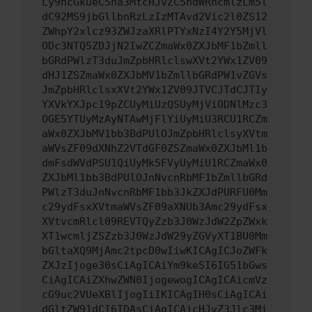
Ly9hcGkueC5ha3MtcHJvZC5hdWRhcmlzLm5l
dC92MS9jbGllbnRzLzIzMTAvd2Vic2l0ZS12
ZWhpY2xlcz93ZWJzaXRlPTYxNzI4Y2Y5MjVl
ODc3NTQ5ZDJjN2IwZCZmaWx0ZXJbMF1bZmll
bGRdPWlzT3duJmZpbHRlclswXVt2YWx1ZV09
dHJ1ZSZmaWx0ZXJbMV1bZmllbGRdPW1vZGVs
JmZpbHRlclsxXVt2YWx1ZV09JTVCJTdCJTIy
YXVkYXJpc19pZCUyMiUzQSUyMjViODNlMzc3
OGE5YTUyMzAyNTAwMjFlYiUyMiU3RCU1RCZm
aWx0ZXJbMV1bb3BdPUlOJmZpbHRlclsyXVtm
aWVsZF09dXNhZ2VTdGF0ZSZmaWx0ZXJbMl1b
dmFsdWVdPSU1QiUyMk5FVyUyMiU1RCZmaWx0
ZXJbMl1bb3BdPUlOJnNvcnRbMF1bZmllbGRd
PWlzT3duJnNvcnRbMF1bb3JkZXJdPURFU0Mm
c29ydFsxXVtmaWVsZF09aXNUb3Amc29ydFsx
XVtvcmRlcl09REVTQyZzb3J0WzJdW2ZpZWxk
XT1wcmljZSZzb3J0WzJdW29yZGVyXT1BU0Mm
bGltaXQ9MjAmc2tpcD0wIiwKICAgICJoZWFk
ZXJzIjoge30sCiAgICAiYm9keSI6IG51bGws
CiAgICAiZXhwZWN0IjogewogICAgICAicmVz
cG9uc2VUeXBlIjogIiIKICAgIH0sCiAgICAi
dGltZW91dCI6IDAsCiAgICAicHJvZ3Jlc3Mi