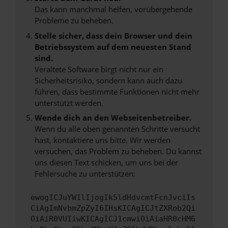
Das kann manchmal helfen, vorübergehende
Probleme zu beheben.
Stelle sicher, dass dein Browser und dein
Betriebssystem auf dem neuesten Stand
sind.
Veraltete Software birgt nicht nur ein
Sicherheitsrisiko, sondern kann auch dazu
führen, dass bestimmte Funktionen nicht mehr
unterstützt werden.
Wende dich an den Webseitenbetreiber.
Wenn du alle oben genannten Schritte versucht
hast, kontaktiere uns bitte. Wir werden
versuchen, das Problem zu beheben. Du kannst
uns diesen Text schicken, um uns bei der
Fehlersuche zu unterstützen:
ewogICJuYW1lIjogIk5ldHdvcmtFcnJvciIs
CiAgImNvbmZpZyI6IHsKICAgICJtZXRob2Qi
OiAiR0VUIiwKICAgICJ1cmwiOiAiaHR0cHM6