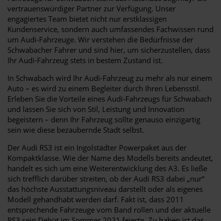
vertrauenswürdiger Partner zur Verfügung. Unser
engagiertes Team bietet nicht nur erstklassigen
Kundenservice, sondern auch umfassendes Fachwissen rund
um Audi-Fahrzeuge. Wir verstehen die Bedürfnisse der
Schwabacher Fahrer und sind hier, um sicherzustellen, dass
Ihr Audi-Fahrzeug stets in bestem Zustand ist.
In Schwabach wird Ihr Audi-Fahrzeug zu mehr als nur einem
Auto – es wird zu einem Begleiter durch Ihren Lebensstil.
Erleben Sie die Vorteile eines Audi-Fahrzeugs für Schwabach
und lassen Sie sich von Stil, Leistung und Innovation
begeistern – denn Ihr Fahrzeug sollte genauso einzigartig
sein wie diese bezaubernde Stadt selbst.
Der Audi RS3 ist ein Ingolstädter Powerpaket aus der
Kompaktklasse. Wie der Name des Modells bereits andeutet,
handelt es sich um eine Weiterentwicklung des A3. Es ließe
sich trefflich darüber streiten, ob der Audi RS3 dabei „nur“
das höchste Ausstattungsniveau darstellt oder als eigenes
Modell gehandhabt werden darf. Fakt ist, dass 2011
entsprechende Fahrzeuge vom Band rollen und der aktuelle
RS3 sein Debüt im Sommer 2021 feierte. Zu haben ist das