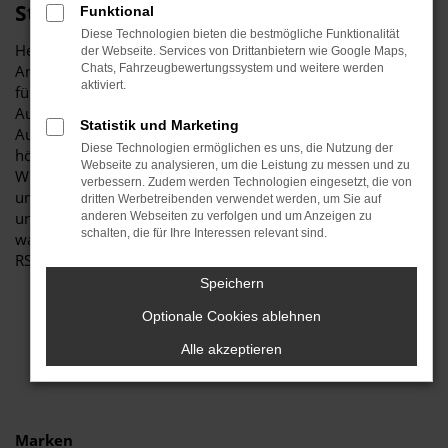
Stiglmayr
Funktional
Diese Technologien bieten die bestmögliche Funktionalität
Herzlich willkommen bei Autohaus Stiglmayr – Ihre erste
der Webseite. Services von Drittanbietern wie Google Maps,
Anlaufstelle für exzellente Audi RS3 Neuwagen Fahrzeuge
Chats, Fahrzeugbewertungssystem und weitere werden
aktiviert.
für Schwabach und Umgebung! Unser renommiertes
Autohaus ist stolz darauf, Ihnen eine herausragende
Statistik und Marketing
Auswahl an Audi RS3 Neuwagen zu präsentieren, die
Diese Technologien ermöglichen es uns, die Nutzung der
höchste Standards in Sachen Qualität und Leistung erfüllen.
Webseite zu analysieren, um die Leistung zu messen und zu
Wir sind seit Jahren Ihr vertrauenswürdiger Partner, wenn es
verbessern. Zudem werden Technologien eingesetzt, die von
um erstklassige Automobile geht. Erfahren Sie mehr über
dritten Werbetreibenden verwendet werden, um Sie auf
unsere beeindruckende Audi RS3 Neuwagen Flotte und
anderen Webseiten zu verfolgen und um Anzeigen zu
schalten, die für Ihre Interessen relevant sind.
warum Autohaus Stiglmayr die bevorzugte Adresse für Audi
RS3 Neuwagen Liebhaber ist.
Speichern
Optionale Cookies ablehnen
Alle akzeptieren
Marken