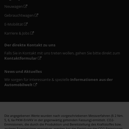
Neuwagen
Gebrauchtwagen
E-Mobilität
Karriere & Jobs
Der direkte Kontakt zu uns
Falls Sie in Kontakt mit uns treten wollen, gehen Sie bitte direkt zum
Kontaktformular
News und Aktuelles
Wir sorgen für interessante & spezielle
Informationen aus der
Automobilwelt
Die angegebenen Werte wurden nach vorgeschriebenen Messverfahren (§ 2 Nrn.
5, 6, 6a PKW-EnVKV in der gegenwärtig geltenden Fassung) ermittelt. CO2-
Emmisionen, die durch die Produktion und Bereitstellung des Kraftstoffes bzw.
anderer Energieträger entstehen, werden bei der Emittlung der CO2-Emissionen