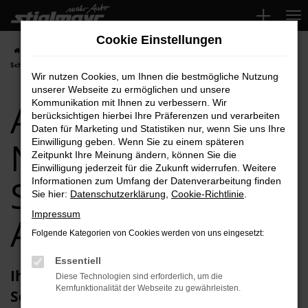
Zum
Hauptinhalt
Cookie Einstellungen
springen
Startseite
Schwabach
Audi
Audi RS3
Audi RS3 Neuwagen für
Schwabach Top-Angebote
Wir nutzen Cookies, um Ihnen die bestmögliche Nutzung
unserer Webseite zu ermöglichen und unsere
Audi RS3
Kommunikation mit Ihnen zu verbessern. Wir
berücksichtigen hierbei Ihre Präferenzen und verarbeiten
Daten für Marketing und Statistiken nur, wenn Sie uns Ihre
Neuwagen für
Einwilligung geben. Wenn Sie zu einem späteren
Zeitpunkt Ihre Meinung ändern, können Sie die
Einwilligung jederzeit für die Zukunft widerrufen. Weitere
Schwabach Top-
Informationen zum Umfang der Datenverarbeitung finden
Sie hier:
Datenschutzerklärung
,
Cookie-Richtlinie
.
Impressum
Angebote
Folgende Kategorien von Cookies werden von uns eingesetzt:
Essentiell
Ihren Audi RS3 Neuwagen für
Diese Technologien sind erforderlich, um die
Kernfunktionalität der Webseite zu gewährleisten.
Schwabach erhalten Sie im Autohaus