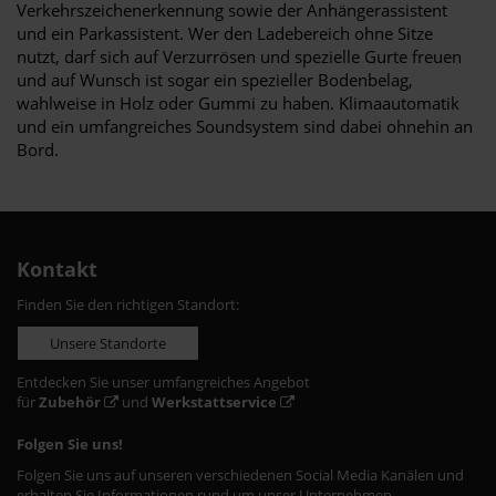
Verkehrszeichenerkennung sowie der Anhängerassistent
und ein Parkassistent. Wer den Ladebereich ohne Sitze
nutzt, darf sich auf Verzurrösen und spezielle Gurte freuen
und auf Wunsch ist sogar ein spezieller Bodenbelag,
wahlweise in Holz oder Gummi zu haben. Klimaautomatik
und ein umfangreiches Soundsystem sind dabei ohnehin an
Bord.
Kontakt
Finden Sie den richtigen Standort:
Unsere Standorte
Entdecken Sie unser umfangreiches Angebot
für
Zubehör
und
Werkstattservice
Folgen Sie uns!
Folgen Sie uns auf unseren verschiedenen Social Media Kanälen und
erhalten Sie Informationen rund um unser Unternehmen.