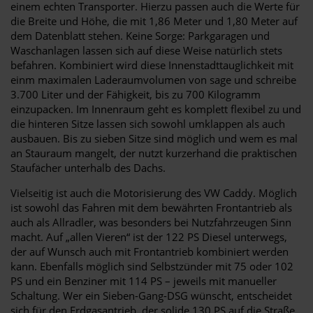
einem echten Transporter. Hierzu passen auch die Werte für
die Breite und Höhe, die mit 1,86 Meter und 1,80 Meter auf
dem Datenblatt stehen. Keine Sorge: Parkgaragen und
Waschanlagen lassen sich auf diese Weise natürlich stets
befahren. Kombiniert wird diese Innenstadttauglichkeit mit
einm maximalen Laderaumvolumen von sage und schreibe
3.700 Liter und der Fähigkeit, bis zu 700 Kilogramm
einzupacken. Im Innenraum geht es komplett flexibel zu und
die hinteren Sitze lassen sich sowohl umklappen als auch
ausbauen. Bis zu sieben Sitze sind möglich und wem es mal
an Stauraum mangelt, der nutzt kurzerhand die praktischen
Staufächer unterhalb des Dachs.
Vielseitig ist auch die Motorisierung des VW Caddy. Möglich
ist sowohl das Fahren mit dem bewährten Frontantrieb als
auch als Allradler, was besonders bei Nutzfahrzeugen Sinn
macht. Auf „allen Vieren“ ist der 122 PS Diesel unterwegs,
der auf Wunsch auch mit Frontantrieb kombiniert werden
kann. Ebenfalls möglich sind Selbstzünder mit 75 oder 102
PS und ein Benziner mit 114 PS – jeweils mit manueller
Schaltung. Wer ein Sieben-Gang-DSG wünscht, entscheidet
sich für den Erdgasantrieb, der solide 130 PS auf die Straße