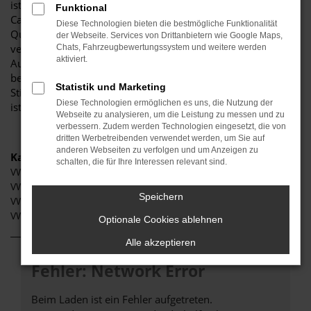
ist stolz darauf, Ihnen eine herausragende Auswahl an VW
Funktional
Caddy zu präsentieren, die höchste Standards in Sachen
Diese Technologien bieten die bestmögliche Funktionalität
Qualität und Leistung erfüllen. Wir sind seit Jahren Ihr
der Webseite. Services von Drittanbietern wie Google Maps,
vertrauenswürdiger Partner, wenn es um erstklassige
Chats, Fahrzeugbewertungssystem und weitere werden
aktiviert.
Automobile geht. Erfahren Sie mehr über unsere
beeindruckende VW Caddy Flotte und warum Autohaus
Statistik und Marketing
Stiglmayr die bevorzugte Adresse für VW Caddy Liebhaber
Diese Technologien ermöglichen es uns, die Nutzung der
ist.
Webseite zu analysieren, um die Leistung zu messen und zu
verbessern. Zudem werden Technologien eingesetzt, die von
dritten Werbetreibenden verwendet werden, um Sie auf
anderen Webseiten zu verfolgen und um Anzeigen zu
Kategorie
schalten, die für Ihre Interessen relevant sind.
VW Caddy Schwabach
VW Caddy Gebrauchtwagen Schwabach
Speichern
VW Caddy Tageszulassung Schwabach
VW Caddy Neuwagen Schwabach
Optionale Cookies ablehnen
Alle akzeptieren
Fehler: Network Error
Beim Laden ist ein Fehler aufgetreten.