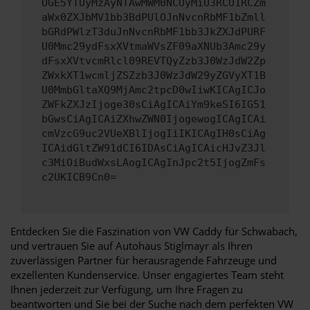
OGE5YTUyMzAyNTAwMWM0NCUyMiU3RCU1RCZm
aWx0ZXJbMV1bb3BdPUlOJnNvcnRbMF1bZmll
bGRdPWlzT3duJnNvcnRbMF1bb3JkZXJdPURF
U0Mmc29ydFsxXVtmaWVsZF09aXNUb3Amc29y
dFsxXVtvcmRlcl09REVTQyZzb3J0WzJdW2Zp
ZWxkXT1wcmljZSZzb3J0WzJdW29yZGVyXT1B
U0MmbGltaXQ9MjAmc2tpcD0wIiwKICAgICJo
ZWFkZXJzIjoge30sCiAgICAiYm9keSI6IG51
bGwsCiAgICAiZXhwZWN0IjogewogICAgICAi
cmVzcG9uc2VUeXBlIjogIiIKICAgIH0sCiAg
ICAidGltZW91dCI6IDAsCiAgICAicHJvZ3Jl
c3MiOiBudWxsLAogICAgInJpc2t5IjogZmFs
c2UKICB9Cn0=
Entdecken Sie die Faszination von VW Caddy für Schwabach,
und vertrauen Sie auf Autohaus Stiglmayr als Ihren
zuverlässigen Partner für herausragende Fahrzeuge und
exzellenten Kundenservice. Unser engagiertes Team steht
Ihnen jederzeit zur Verfügung, um Ihre Fragen zu
beantworten und Sie bei der Suche nach dem perfekten VW