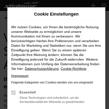
Zum
Hauptinhalt
Cookie Einstellungen
springen
Startseite
Schwabach
VW
VW Caddy für Schwabach Top-Angebote
Wir nutzen Cookies, um Ihnen die bestmögliche Nutzung
VW Caddy für
unserer Webseite zu ermöglichen und unsere
Kommunikation mit Ihnen zu verbessern. Wir
berücksichtigen hierbei Ihre Präferenzen und verarbeiten
Schwabach Top-
Daten für Marketing und Statistiken nur, wenn Sie uns Ihre
Einwilligung geben. Wenn Sie zu einem späteren
Zeitpunkt Ihre Meinung ändern, können Sie die
Angebote
Einwilligung jederzeit für die Zukunft widerrufen. Weitere
Informationen zum Umfang der Datenverarbeitung finden
Sie hier:
Datenschutzerklärung
,
Cookie-Richtlinie
.
Impressum
Ihren VW Caddy für Schwabach
Folgende Kategorien von Cookies werden von uns eingesetzt:
erhalten Sie im Autohaus Stiglmayr
Essentiell
Herzlich willkommen bei Autohaus Stiglmayr – Ihre erste
Diese Technologien sind erforderlich, um die
Anlaufstelle für exzellente VW Caddy Fahrzeuge für
Kernfunktionalität der Webseite zu gewährleisten.
Schwabach und Umgebung! Unser renommiertes Autohaus