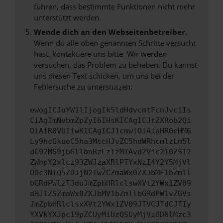
führen, dass bestimmte Funktionen nicht mehr
unterstützt werden.
Wende dich an den Webseitenbetreiber.
Wenn du alle oben genannten Schritte versucht
hast, kontaktiere uns bitte. Wir werden
versuchen, das Problem zu beheben. Du kannst
uns diesen Text schicken, um uns bei der
Fehlersuche zu unterstützen:
ewogICJuYW1lIjogIk5ldHdvcmtFcnJvciIs
CiAgImNvbmZpZyI6IHsKICAgICJtZXRob2Qi
OiAiR0VUIiwKICAgICJ1cmwiOiAiaHR0cHM6
Ly9hcGkueC5ha3MtcHJvZC5hdWRhcmlzLm5l
dC92MS9jbGllbnRzLzIzMTAvd2Vic2l0ZS12
ZWhpY2xlcz93ZWJzaXRlPTYxNzI4Y2Y5MjVl
ODc3NTQ5ZDJjN2IwZCZmaWx0ZXJbMF1bZmll
bGRdPWlzT3duJmZpbHRlclswXVt2YWx1ZV09
dHJ1ZSZmaWx0ZXJbMV1bZmllbGRdPW1vZGVs
JmZpbHRlclsxXVt2YWx1ZV09JTVCJTdCJTIy
YXVkYXJpc19pZCUyMiUzQSUyMjViODNlMzc3