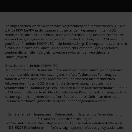
Die angegebenen Werte wurden nach vorgeschriebenen Messverfahren (§ 2 Nrn.
5, 6, 6a PKW-EnVKV in der gegenwärtig geltenden Fassung) ermittelt. CO2-
Emmisionen, die durch die Produktion und Bereitstellung des Kraftstoffes bzw.
anderer Energieträger entstehen, werden bei der Emittlung der CO2-Emissionen
gemäß der Richtlinie 1999/94/EG nicht berücksichtigt. Die Angaben beziehen sich
nicht auf ein einzelnes Fahrzeug und sind nicht Bestandteil des Angebotes,
sondern dienen allein Vergleichszwecken zwischen den verschiedenen
Fahrzeugtypen.
Hinweis nach Richtlinie 1999/94/EG:
Der Kraftstoffverbrauch und die CO2-Emissionen eines Fahrzeugs hängen nicht
nur von der effizienten Ausnutzung des Kraftstoffs durch das Fahrzeug ab,
sondern werden auch vom Fahrverhalten und anderen nichttechnischen
Faktoren beeinflusst. CO2 ist das für die Erderwärmung hauptsächlich
verantwortliche Traubhausgas. Ein Leitfaden für den Kraftstoffverbrauch und die
CO2-Emission aller in Deutschland angebotenen Personenkraftfahrzeugmodelle
ist unentgeltlich an jedem Verkaufsort Deutschland erhältlich, an dem neue
Personenkraftfahrzeugmodelle ausgestellt oder angeboten werden.
Barrierefreiheit
Impressum
Datenschutz
Datenschutz Terminbuchung
EU Data Act
Cookie Einstellungen
© 2026 Autohaus Michael Stiglmayr GmbH | Joseph-Fraunhofer-Straße 46-48 |
DE-85276 Pfaffenhofen | info@vw-stiglmayr.de |
Webdesign by audaris.de