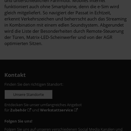
und unterschiedlichen Fahrmodi. Mobiles Internet
funktioniert auch ohne Smartphone, denn die e-Sim wird
gleich mitgeliefert. So navigiert der Passat in Echtzeit,
erkennt Verkehrszeichen und beherrscht auch das Streaming
in Kombination mit einem edlen Soundsystem. Abgerundet
wird die Liste der Besonderheiten durch Remote-Steuerung
der Türen, Matrix-LED-Scheinwerfer und von der AGR
optimierten Sitzen.
Kontakt
Finden Sie den richtigen Standort:
Unsere Standorte
Entdecken Sie unser umfangreiches Angebot
für
Zubehör
und
Werkstattservice
Folgen Sie uns!
Folgen Sie uns auf unseren verschiedenen Social Media Kanälen und