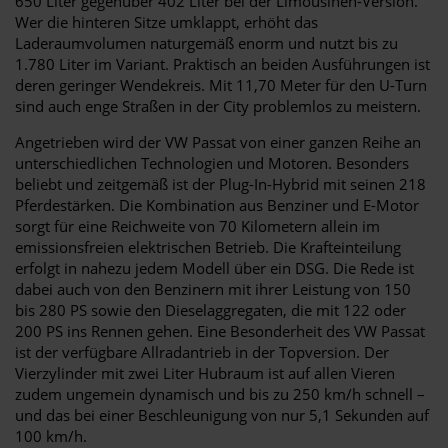
650 Liter gegenüber 402 Liter bei der Limousinen-Version.
Wer die hinteren Sitze umklappt, erhöht das
Laderaumvolumen naturgemäß enorm und nutzt bis zu
1.780 Liter im Variant. Praktisch an beiden Ausführungen ist
deren geringer Wendekreis. Mit 11,70 Meter für den U-Turn
sind auch enge Straßen in der City problemlos zu meistern.
Angetrieben wird der VW Passat von einer ganzen Reihe an
unterschiedlichen Technologien und Motoren. Besonders
beliebt und zeitgemäß ist der Plug-In-Hybrid mit seinen 218
Pferdestärken. Die Kombination aus Benziner und E-Motor
sorgt für eine Reichweite von 70 Kilometern allein im
emissionsfreien elektrischen Betrieb. Die Krafteinteilung
erfolgt in nahezu jedem Modell über ein DSG. Die Rede ist
dabei auch von den Benzinern mit ihrer Leistung von 150
bis 280 PS sowie den Dieselaggregaten, die mit 122 oder
200 PS ins Rennen gehen. Eine Besonderheit des VW Passat
ist der verfügbare Allradantrieb in der Topversion. Der
Vierzylinder mit zwei Liter Hubraum ist auf allen Vieren
zudem ungemein dynamisch und bis zu 250 km/h schnell –
und das bei einer Beschleunigung von nur 5,1 Sekunden auf
100 km/h.