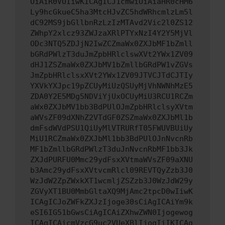
OiAiR0VUIiwKICAgICJ1cmwiOiAiaHR0cHM6
Ly9hcGkueC5ha3MtcHJvZC5hdWRhcmlzLm5l
dC92MS9jbGllbnRzLzIzMTAvd2Vic2l0ZS12
ZWhpY2xlcz93ZWJzaXRlPTYxNzI4Y2Y5MjVl
ODc3NTQ5ZDJjN2IwZCZmaWx0ZXJbMF1bZmll
bGRdPWlzT3duJmZpbHRlclswXVt2YWx1ZV09
dHJ1ZSZmaWx0ZXJbMV1bZmllbGRdPW1vZGVs
JmZpbHRlclsxXVt2YWx1ZV09JTVCJTdCJTIy
YXVkYXJpc19pZCUyMiUzQSUyMjVhNWNhMzE5
ZDA0Y2E5MDg5NDViYjUxOCUyMiU3RCU1RCZm
aWx0ZXJbMV1bb3BdPUlOJmZpbHRlclsyXVtm
aWVsZF09dXNhZ2VTdGF0ZSZmaWx0ZXJbMl1b
dmFsdWVdPSU1QiUyMlVTRURfT05FWUVBUiUy
MiU1RCZmaWx0ZXJbMl1bb3BdPUlOJnNvcnRb
MF1bZmllbGRdPWlzT3duJnNvcnRbMF1bb3Jk
ZXJdPURFU0Mmc29ydFsxXVtmaWVsZF09aXNU
b3Amc29ydFsxXVtvcmRlcl09REVTQyZzb3J0
WzJdW2ZpZWxkXT1wcmljZSZzb3J0WzJdW29y
ZGVyXT1BU0MmbGltaXQ9MjAmc2tpcD0wIiwK
ICAgICJoZWFkZXJzIjoge30sCiAgICAiYm9k
eSI6IG51bGwsCiAgICAiZXhwZWN0Ijogewog
ICAgICAicmVzcG9uc2VUeXBlIjogIiIKICAg