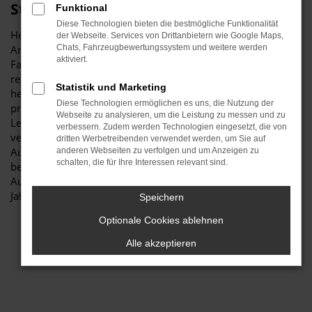
Stiglmayr
Funktional
Diese Technologien bieten die bestmögliche Funktionalität
Herzlich willkommen bei Autohaus Stiglmayr – Ihre erste
der Webseite. Services von Drittanbietern wie Google Maps,
Anlaufstelle für exzellente VW Passat Jahreswagen
Chats, Fahrzeugbewertungssystem und weitere werden
aktiviert.
Fahrzeuge für Schwabach und Umgebung! Unser
renommiertes Autohaus ist stolz darauf, Ihnen eine
Statistik und Marketing
herausragende Auswahl an VW Passat Jahreswagen zu
Diese Technologien ermöglichen es uns, die Nutzung der
präsentieren, die höchste Standards in Sachen Qualität und
Webseite zu analysieren, um die Leistung zu messen und zu
Leistung erfüllen. Wir sind seit Jahren Ihr
verbessern. Zudem werden Technologien eingesetzt, die von
vertrauenswürdiger Partner, wenn es um erstklassige
dritten Werbetreibenden verwendet werden, um Sie auf
Automobile geht. Erfahren Sie mehr über unsere
anderen Webseiten zu verfolgen und um Anzeigen zu
schalten, die für Ihre Interessen relevant sind.
beeindruckende VW Passat Jahreswagen Flotte und warum
Autohaus Stiglmayr die bevorzugte Adresse für VW Passat
Jahreswagen Liebhaber ist.
Speichern
Optionale Cookies ablehnen
Alle akzeptieren