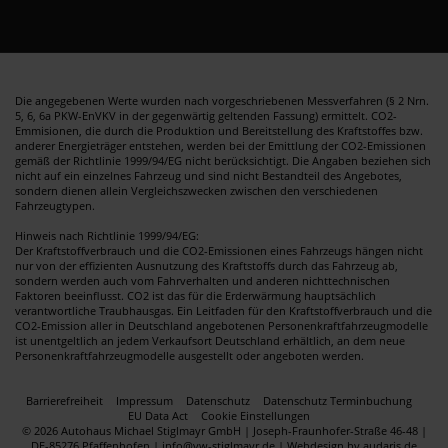
Die angegebenen Werte wurden nach vorgeschriebenen Messverfahren (§ 2 Nrn.
5, 6, 6a PKW-EnVKV in der gegenwärtig geltenden Fassung) ermittelt. CO2-
Emmisionen, die durch die Produktion und Bereitstellung des Kraftstoffes bzw.
anderer Energieträger entstehen, werden bei der Emittlung der CO2-Emissionen
gemäß der Richtlinie 1999/94/EG nicht berücksichtigt. Die Angaben beziehen sich
nicht auf ein einzelnes Fahrzeug und sind nicht Bestandteil des Angebotes,
sondern dienen allein Vergleichszwecken zwischen den verschiedenen
Fahrzeugtypen.
Hinweis nach Richtlinie 1999/94/EG:
Der Kraftstoffverbrauch und die CO2-Emissionen eines Fahrzeugs hängen nicht
nur von der effizienten Ausnutzung des Kraftstoffs durch das Fahrzeug ab,
sondern werden auch vom Fahrverhalten und anderen nichttechnischen
Faktoren beeinflusst. CO2 ist das für die Erderwärmung hauptsächlich
verantwortliche Traubhausgas. Ein Leitfaden für den Kraftstoffverbrauch und die
CO2-Emission aller in Deutschland angebotenen Personenkraftfahrzeugmodelle
ist unentgeltlich an jedem Verkaufsort Deutschland erhältlich, an dem neue
Personenkraftfahrzeugmodelle ausgestellt oder angeboten werden.
Barrierefreiheit
Impressum
Datenschutz
Datenschutz Terminbuchung
EU Data Act
Cookie Einstellungen
© 2026 Autohaus Michael Stiglmayr GmbH | Joseph-Fraunhofer-Straße 46-48 |
DE-85276 Pfaffenhofen | info@vw-stiglmayr.de |
Webdesign by audaris.de