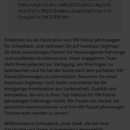
IH0sCiAgICAidGltZW91dCI6IDAsCiAgICAi
cHJvZ3Jlc3MiOiBudWxsLAogICAgInJpc2t5
IjogZmFsc2UKICB9Cn0=
Entdecken Sie die Faszination von VW Passat Jahreswagen
für Schwabach, und vertrauen Sie auf Autohaus Stiglmayr
als Ihren zuverlässigen Partner für herausragende Fahrzeuge
und exzellenten Kundenservice. Unser engagiertes Team
steht Ihnen jederzeit zur Verfügung, um Ihre Fragen zu
beantworten und Sie bei der Suche nach dem perfekten VW
Passat Jahreswagen zu unterstützen. Besuchen Sie unser
Autohaus Stiglmayr noch heute und erleben Sie die
einzigartige Kombination aus Leidenschaft, Qualität und
Kompetenz, die uns zu Ihrer Top-Adresse für VW Passat
Jahreswagen Fahrzeuge macht. Wir freuen uns darauf, Sie
persönlich kennenzulernen und Ihre VW Passat Jahreswagen
Träume wahr werden zu lassen!
Willkommen in Schwabach, einer Stadt, die mit ihrer
Geschichte und ihrem pulsierenden Lebensgefühl