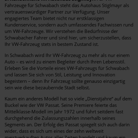
Fahrzeuge für Schwabach steht das Autohaus Stiglmayr als
vertrauenswürdiger Partner zur Verfügung. Unser
engagiertes Team bietet nicht nur erstklassigen
Kundenservice, sondern auch umfassendes Fachwissen rund
um VW-Fahrzeuge. Wir verstehen die Bedürfnisse der
Schwabacher Fahrer und sind hier, um sicherzustellen, dass
Ihr VW-Fahrzeug stets in bestem Zustand ist.
In Schwabach wird Ihr VW-Fahrzeug zu mehr als nur einem
Auto – es wird zu einem Begleiter durch Ihren Lebensstil.
Erleben Sie die Vorteile eines VW-Fahrzeugs für Schwabach
und lassen Sie sich von Stil, Leistung und Innovation
begeistern – denn Ihr Fahrzeug sollte genauso einzigartig
sein wie diese bezaubernde Stadt selbst.
Kaum ein anderes Modell hat so viele „Dienstjahre“ auf dem
Buckel wie der VW Passat. Seine Premiere feierte das
Mittelklasse-Modell im Jahr 1972 und führt seitdem fast
durchgehend die Zulassungszahlen innerhalb seines
Segments an. Der Erfolg des Passat spiegelt sich auch darin
wider, dass es sich um eines der zehn weltweit
meistverkauften Autos aller Zeiten handelt und kaum ein