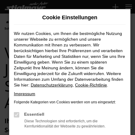
Zum
Hauptinhalt
Cookie Einstellungen
springen
Startseite
Schwabach
VW
VW Passat
VW Passat Jahreswagen für
Schwabach Top-Angebote
Wir nutzen Cookies, um Ihnen die bestmögliche Nutzung
unserer Webseite zu ermöglichen und unsere
VW Passat
Kommunikation mit Ihnen zu verbessern. Wir
berücksichtigen hierbei Ihre Präferenzen und verarbeiten
Daten für Marketing und Statistiken nur, wenn Sie uns Ihre
Jahreswagen für
Einwilligung geben. Wenn Sie zu einem späteren
Zeitpunkt Ihre Meinung ändern, können Sie die
Einwilligung jederzeit für die Zukunft widerrufen. Weitere
Schwabach Top-
Informationen zum Umfang der Datenverarbeitung finden
Sie hier:
Datenschutzerklärung
,
Cookie-Richtlinie
.
Impressum
Angebote
Folgende Kategorien von Cookies werden von uns eingesetzt:
Essentiell
Ihren VW Passat Jahreswagen für
Diese Technologien sind erforderlich, um die
Kernfunktionalität der Webseite zu gewährleisten.
Schwabach erhalten Sie im Autohaus