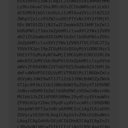
OiAiR0VUIiwKICAgICJ1cmwiOiAiaHR0cHM6
Ly9hcGkueC5ha3MtcHJvZC5hdWRhcmlzLm5l
dC92MS9jbGllbnRzLzIzMTAvd2Vic2l0ZS12
ZWhpY2xlcz93ZWJzaXRlPTYxNzI4Y2Y5MjVl
ODc3NTQ5ZDJjN2IwZCZmaWx0ZXJbMF1bZmll
bGRdPWlzT3duJmZpbHRlclswXVt2YWx1ZV09
dHJ1ZSZmaWx0ZXJbMV1bZmllbGRdPW1vZGVs
JmZpbHRlclsxXVt2YWx1ZV09JTVCJTdCJTIy
YXVkYXJpc19pZCUyMiUzQSUyMjViODNlMzc3
OGE5YTUyMzAyNTAwMjI1MCUyMiU3RCU1RCZm
aWx0ZXJbMV1bb3BdPUlOJmZpbHRlclsyXVtm
aWVsZF09dXNhZ2VTdGF0ZSZmaWx0ZXJbMl1b
dmFsdWVdPSU1QiUyMlVTRUQlMjIlNUQmZmls
dGVyWzJdW29wXT1JTiZzb3J0WzBdW2ZpZWxk
XT1pc093biZzb3J0WzBdW29yZGVyXT1ERVND
JnNvcnRbMV1bZmllbGRdPWlzVG9wJnNvcnRb
MV1bb3JkZXJdPURFU0Mmc29ydFsyXVtmaWVs
ZF09cHJpY2Umc29ydFsyXVtvcmRlcl09QVND
JmxpbWl0PTIwJnNraXA9MCIsCiAgICAiaGVh
ZGVycyI6IHt9LAogICAgImJvZHkiOiBudWxs
LAogICAgImV4cGVjdCI6IHsKICAgICAgInJl
c3BvbnNlVHlwZSI6ICIiCiAgICB9LAogICAg