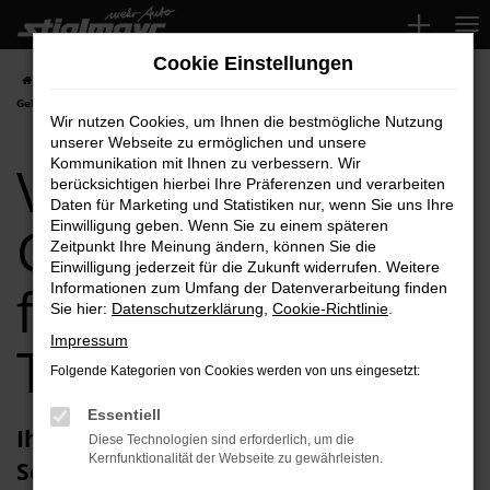
Zum
Hauptinhalt
Cookie Einstellungen
springen
Startseite
Schwabach
VW
VW Sharan
VW Sharan
Gebrauchtwagen für Schwabach Top-Angebote
Wir nutzen Cookies, um Ihnen die bestmögliche Nutzung
unserer Webseite zu ermöglichen und unsere
VW Sharan
Kommunikation mit Ihnen zu verbessern. Wir
berücksichtigen hierbei Ihre Präferenzen und verarbeiten
Daten für Marketing und Statistiken nur, wenn Sie uns Ihre
Gebrauchtwagen
Einwilligung geben. Wenn Sie zu einem späteren
Zeitpunkt Ihre Meinung ändern, können Sie die
Einwilligung jederzeit für die Zukunft widerrufen. Weitere
für Schwabach
Informationen zum Umfang der Datenverarbeitung finden
Sie hier:
Datenschutzerklärung
,
Cookie-Richtlinie
.
Impressum
Top-Angebote
Folgende Kategorien von Cookies werden von uns eingesetzt:
Essentiell
Ihren VW Sharan Gebrauchtwagen für
Diese Technologien sind erforderlich, um die
Kernfunktionalität der Webseite zu gewährleisten.
Schwabach erhalten Sie im Autohaus