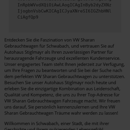
InRpbWVvdXQiOiAwLAogICAgInByb2dyZXNz
IjogbnVsbCwKICAgICJyaXNreSI6IGZhbHNl
CiAgfQp9
Entdecken Sie die Faszination von VW Sharan
Gebrauchtwagen für Schwabach, und vertrauen Sie auf
Autohaus Stiglmayr als Ihren zuverlässigen Partner für
herausragende Fahrzeuge und exzellenten Kundenservice.
Unser engagiertes Team steht Ihnen jederzeit zur Verfügung,
um Ihre Fragen zu beantworten und Sie bei der Suche nach
dem perfekten VW Sharan Gebrauchtwagen zu unterstützen.
Besuchen Sie unser Autohaus Stiglmayr noch heute und
erleben Sie die einzigartige Kombination aus Leidenschaft,
Qualität und Kompetenz, die uns zu Ihrer Top-Adresse für
VW Sharan Gebrauchtwagen Fahrzeuge macht. Wir freuen
uns darauf, Sie persönlich kennenzulernen und Ihre VW
Sharan Gebrauchtwagen Träume wahr werden zu lassen!
Willkommen in Schwabach, einer Stadt, die mit ihrer
Geschichte und ihrem pulsierenden Lebensgefühl