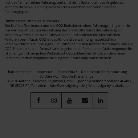
nicht auf ein einzelnes Fahrzeug und sind nicht Bestandteil des Angebotes,
sondern dienen allein Vergleichszwecken zwischen den verschiedenen
Fahrzeugtypen.
Hinweis nach Richtlinie 1999/94/EG:
Der Kraftstoffverbrauch und die CO2-Emissionen eines Fahrzeugs hängen nicht
nur von der effizienten Ausnutzung des Kraftstoffs durch das Fahrzeug ab,
sondern werden auch vom Fahrverhalten und anderen nichttechnischen
Faktoren beeinflusst. CO2 ist das für die Erderwärmung hauptsächlich
verantwortliche Traubhausgas. Ein Leitfaden für den Kraftstoffverbrauch und die
CO2-Emission aller in Deutschland angebotenen Personenkraftfahrzeugmodelle
ist unentgeltlich an jedem Verkaufsort Deutschland erhältlich, an dem neue
Personenkraftfahrzeugmodelle ausgestellt oder angeboten werden.
Barrierefreiheit
Impressum
Datenschutz
Datenschutz Terminbuchung
EU Data Act
Cookie Einstellungen
© 2026 Autohaus Michael Stiglmayr GmbH | Joseph-Fraunhofer-Straße 46-48 |
DE-85276 Pfaffenhofen | info@vw-stiglmayr.de |
Webdesign by audaris.de