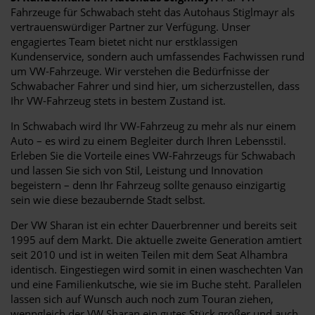
Fahrzeuge für Schwabach steht das Autohaus Stiglmayr als
vertrauenswürdiger Partner zur Verfügung. Unser
engagiertes Team bietet nicht nur erstklassigen
Kundenservice, sondern auch umfassendes Fachwissen rund
um VW-Fahrzeuge. Wir verstehen die Bedürfnisse der
Schwabacher Fahrer und sind hier, um sicherzustellen, dass
Ihr VW-Fahrzeug stets in bestem Zustand ist.
In Schwabach wird Ihr VW-Fahrzeug zu mehr als nur einem
Auto – es wird zu einem Begleiter durch Ihren Lebensstil.
Erleben Sie die Vorteile eines VW-Fahrzeugs für Schwabach
und lassen Sie sich von Stil, Leistung und Innovation
begeistern – denn Ihr Fahrzeug sollte genauso einzigartig
sein wie diese bezaubernde Stadt selbst.
Der VW Sharan ist ein echter Dauerbrenner und bereits seit
1995 auf dem Markt. Die aktuelle zweite Generation amtiert
seit 2010 und ist in weiten Teilen mit dem Seat Alhambra
identisch. Eingestiegen wird somit in einen waschechten Van
und eine Familienkutsche, wie sie im Buche steht. Parallelen
lassen sich auf Wunsch auch noch zum Touran ziehen,
wenngleich der VW Sharan ein gutes Stück größer und auch