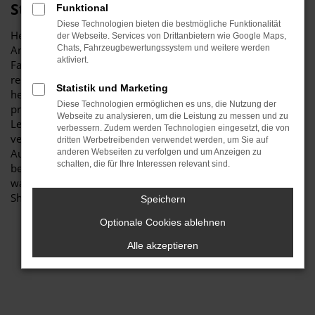
Stiglmayr
Funktional
Diese Technologien bieten die bestmögliche Funktionalität
Herzlich willkommen bei Autohaus Stiglmayr – Ihre erste
der Webseite. Services von Drittanbietern wie Google Maps,
Anlaufstelle für exzellente VW Sharan Gebrauchtwagen
Chats, Fahrzeugbewertungssystem und weitere werden
aktiviert.
Fahrzeuge für Schwabach und Umgebung! Unser
renommiertes Autohaus ist stolz darauf, Ihnen eine
Statistik und Marketing
herausragende Auswahl an VW Sharan Gebrauchtwagen zu
Diese Technologien ermöglichen es uns, die Nutzung der
präsentieren, die höchste Standards in Sachen Qualität und
Webseite zu analysieren, um die Leistung zu messen und zu
Leistung erfüllen. Wir sind seit Jahren Ihr
verbessern. Zudem werden Technologien eingesetzt, die von
vertrauenswürdiger Partner, wenn es um erstklassige
dritten Werbetreibenden verwendet werden, um Sie auf
Automobile geht. Erfahren Sie mehr über unsere
anderen Webseiten zu verfolgen und um Anzeigen zu
schalten, die für Ihre Interessen relevant sind.
beeindruckende VW Sharan Gebrauchtwagen Flotte und
warum Autohaus Stiglmayr die bevorzugte Adresse für VW
Sharan Gebrauchtwagen Liebhaber ist.
Speichern
Optionale Cookies ablehnen
Alle akzeptieren