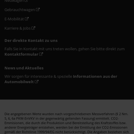
Neuwagen
Gebrauchtwagen
E-Mobilität
Karriere & Jobs
Der direkte Kontakt zu uns
Falls Sie in Kontakt mit uns treten wollen, gehen Sie bitte direkt zum
Kontaktformular
News und Aktuelles
Wir sorgen für interessante & spezielle
Informationen aus der
Automobilwelt
Die angegebenen Werte wurden nach vorgeschriebenen Messverfahren (§ 2 Nrn.
5, 6, 6a PKW-EnVKV in der gegenwärtig geltenden Fassung) ermittelt. CO2-
Emmisionen, die durch die Produktion und Bereitstellung des Kraftstoffes bzw.
anderer Energieträger entstehen, werden bei der Emittlung der CO2-Emissionen
gemäß der Richtlinie 1999/94/EG nicht berücksichtigt. Die Angaben beziehen sich