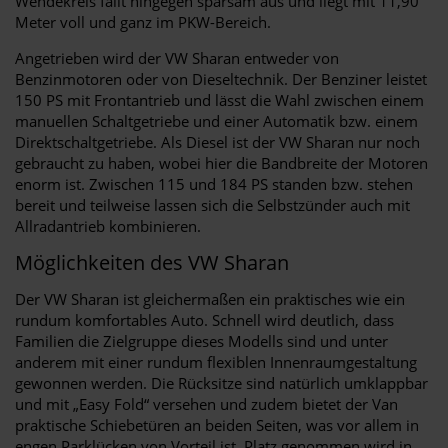
Wendekreis fällt hingegen sparsam aus und liegt mit 11,90
Meter voll und ganz im PKW-Bereich.
Angetrieben wird der VW Sharan entweder von
Benzinmotoren oder von Dieseltechnik. Der Benziner leistet
150 PS mit Frontantrieb und lässt die Wahl zwischen einem
manuellen Schaltgetriebe und einer Automatik bzw. einem
Direktschaltgetriebe. Als Diesel ist der VW Sharan nur noch
gebraucht zu haben, wobei hier die Bandbreite der Motoren
enorm ist. Zwischen 115 und 184 PS standen bzw. stehen
bereit und teilweise lassen sich die Selbstzünder auch mit
Allradantrieb kombinieren.
Möglichkeiten des VW Sharan
Der VW Sharan ist gleichermaßen ein praktisches wie ein
rundum komfortables Auto. Schnell wird deutlich, dass
Familien die Zielgruppe dieses Modells sind und unter
anderem mit einer rundum flexiblen Innenraumgestaltung
gewonnen werden. Die Rücksitze sind natürlich umklappbar
und mit „Easy Fold“ versehen und zudem bietet der Van
praktische Schiebetüren an beiden Seiten, was vor allem in
engen Parklücken von Vorteil ist. Platz genommen wird in