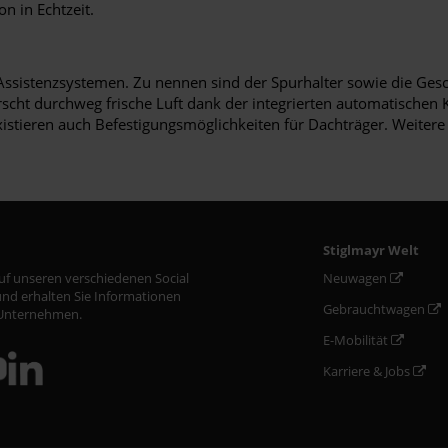
n in Echtzeit.
 Assistenzsystemen. Zu nennen sind der Spurhalter sowie die Ges
t durchweg frische Luft dank der integrierten automatischen Kli
ieren auch Befestigungsmöglichkeiten für Dachträger. Weitere E
Stiglmayr Welt
auf unseren verschiedenen Social
Neuwagen
nd erhalten Sie Informationen
Gebrauchtwagen
Unternehmen.
E-Mobilität
Karriere & Jobs