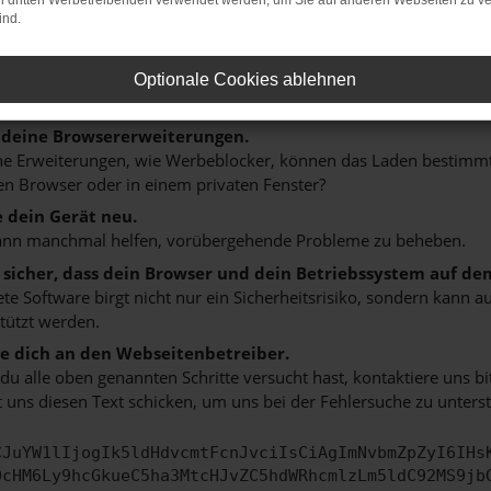
on dritten Werbetreibenden verwendet werden, um Sie auf anderen Webseiten zu ve
n ist ein Fehler aufgetreten.
ind.
 ein paar Tipps, die dir helfen können:
rüfe deine Firewall und deine Internetverbindung.
Optionale Cookies ablehnen
 andere Webseiten, zum Beispiel deine Suchmaschine?
 deine Browsererweiterungen.
 Erweiterungen, wie Werbeblocker, können das Laden bestimmter 
n Browser oder in einem privaten Fenster?
e dein Gerät neu.
ann manchmal helfen, vorübergehende Probleme zu beheben.
e sicher, dass dein Browser und dein Betriebssystem auf de
ete Software birgt nicht nur ein Sicherheitsrisiko, sondern kann
tützt werden.
 dich an den Webseitenbetreiber.
u alle oben genannten Schritte versucht hast, kontaktiere uns 
 uns diesen Text schicken, um uns bei der Fehlersuche zu unterst
CJuYW1lIjogIk5ldHdvcmtFcnJvciIsCiAgImNvbmZpZyI6IHs
0cHM6Ly9hcGkueC5ha3MtcHJvZC5hdWRhcmlzLm5ldC92MS9jb