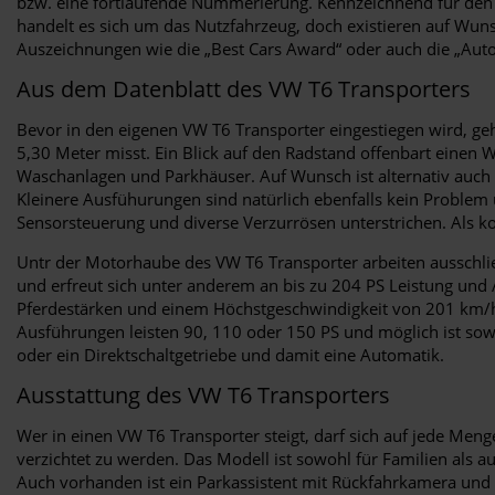
bzw. eine fortlaufende Nummerierung. Kennzeichnend für den 
handelt es sich um das Nutzfahrzeug, doch existieren auf Wu
Auszeichnungen wie die „Best Cars Award“ oder auch die „Aut
Aus dem Datenblatt des VW T6 Transporters
Bevor in den eigenen VW T6 Transporter eingestiegen wird, geh
5,30 Meter misst. Ein Blick auf den Radstand offenbart einen W
Waschanlagen und Parkhäuser. Auf Wunsch ist alternativ auch
Kleinere Ausfühurungen sind natürlich ebenfalls kein Problem 
Sensorsteuerung und diverse Verzurrösen unterstrichen. Als kom
Untr der Motorhaube des VW T6 Transporter arbeiten ausschlie
und erfreut sich unter anderem an bis zu 204 PS Leistung und A
Pferdestärken und einem Höchstgeschwindigkeit von 201 km/h
Ausführungen leisten 90, 110 oder 150 PS und möglich ist sowo
oder ein Direktschaltgetriebe und damit eine Automatik.
Ausstattung des VW T6 Transporters
Wer in einen VW T6 Transporter steigt, darf sich auf jede Me
verzichtet zu werden. Das Modell ist sowohl für Familien als
Auch vorhanden ist ein Parkassistent mit Rückfahrkamera und 