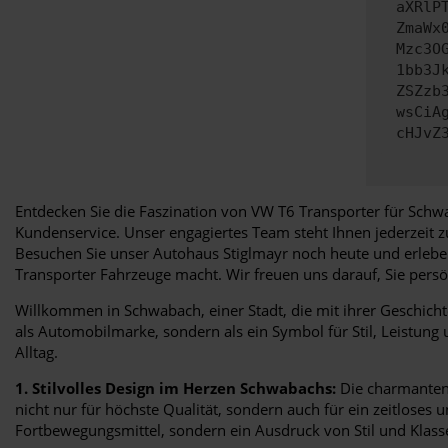
aXRlP
ZmaWx
Mzc3O
1bb3J
ZSZzb
wsCiA
cHJvZ
Entdecken Sie die Faszination von VW T6 Transporter für Schwa
Kundenservice. Unser engagiertes Team steht Ihnen jederzeit 
Besuchen Sie unser Autohaus Stiglmayr noch heute und erleben
Transporter Fahrzeuge macht. Wir freuen uns darauf, Sie per
Willkommen in Schwabach, einer Stadt, die mit ihrer Geschicht
als Automobilmarke, sondern als ein Symbol für Stil, Leistung
Alltag.
1. Stilvolles Design im Herzen Schwabachs:
Die charmanten 
nicht nur für höchste Qualität, sondern auch für ein zeitloses
Fortbewegungsmittel, sondern ein Ausdruck von Stil und Klass