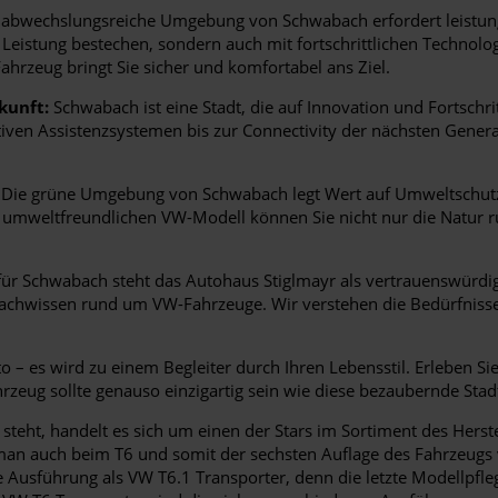
abwechslungsreiche Umgebung von Schwabach erfordert leistungs
Leistung bestechen, sondern auch mit fortschrittlichen Technolog
ahrzeug bringt Sie sicher und komfortabel ans Ziel.
kunft:
Schwabach ist eine Stadt, die auf Innovation und Fortschrit
tiven Assistenzsystemen bis zur Connectivity der nächsten Gener
Die grüne Umgebung von Schwabach legt Wert auf Umweltschutz.
em umweltfreundlichen VW-Modell können Sie nicht nur die Natur
r Schwabach steht das Autohaus Stiglmayr als vertrauenswürdige
achwissen rund um VW-Fahrzeuge. Wir verstehen die Bedürfnisse 
– es wird zu einem Begleiter durch Ihren Lebensstil. Erleben Si
hrzeug sollte genauso einzigartig sein wie diese bezaubernde Stadt
teht, handelt es sich um einen der Stars im Sortiment des Herste
t man auch beim T6 und somit der sechsten Auflage des Fahrzeugs 
e Ausführung als VW T6.1 Transporter, denn die letzte Modellpf