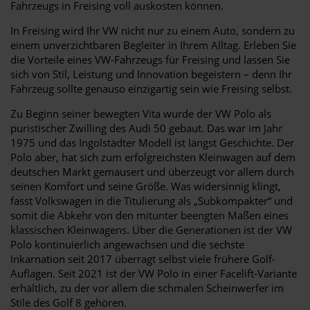
Fahrzeugs in Freising voll auskosten können.
In Freising wird Ihr VW nicht nur zu einem Auto, sondern zu
einem unverzichtbaren Begleiter in Ihrem Alltag. Erleben Sie
die Vorteile eines VW-Fahrzeugs für Freising und lassen Sie
sich von Stil, Leistung und Innovation begeistern – denn Ihr
Fahrzeug sollte genauso einzigartig sein wie Freising selbst.
Zu Beginn seiner bewegten Vita wurde der VW Polo als
puristischer Zwilling des Audi 50 gebaut. Das war im Jahr
1975 und das Ingolstädter Modell ist längst Geschichte. Der
Polo aber, hat sich zum erfolgreichsten Kleinwagen auf dem
deutschen Markt gemausert und überzeugt vor allem durch
seinen Komfort und seine Größe. Was widersinnig klingt,
fasst Volkswagen in die Titulierung als „Subkompakter“ und
somit die Abkehr von den mitunter beengten Maßen eines
klassischen Kleinwagens. Über die Generationen ist der VW
Polo kontinuierlich angewachsen und die sechste
Inkarnation seit 2017 überragt selbst viele frühere Golf-
Auflagen. Seit 2021 ist der VW Polo in einer Facelift-Variante
erhältlich, zu der vor allem die schmalen Scheinwerfer im
Stile des Golf 8 gehören.