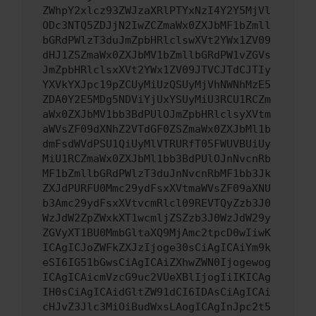
ZWhpY2xlcz93ZWJzaXRlPTYxNzI4Y2Y5MjVl
ODc3NTQ5ZDJjN2IwZCZmaWx0ZXJbMF1bZmll
bGRdPWlzT3duJmZpbHRlclswXVt2YWx1ZV09
dHJ1ZSZmaWx0ZXJbMV1bZmllbGRdPW1vZGVs
JmZpbHRlclsxXVt2YWx1ZV09JTVCJTdCJTIy
YXVkYXJpc19pZCUyMiUzQSUyMjVhNWNhMzE5
ZDA0Y2E5MDg5NDViYjUxYSUyMiU3RCU1RCZm
aWx0ZXJbMV1bb3BdPUlOJmZpbHRlclsyXVtm
aWVsZF09dXNhZ2VTdGF0ZSZmaWx0ZXJbMl1b
dmFsdWVdPSU1QiUyMlVTRURfT05FWUVBUiUy
MiU1RCZmaWx0ZXJbMl1bb3BdPUlOJnNvcnRb
MF1bZmllbGRdPWlzT3duJnNvcnRbMF1bb3Jk
ZXJdPURFU0Mmc29ydFsxXVtmaWVsZF09aXNU
b3Amc29ydFsxXVtvcmRlcl09REVTQyZzb3J0
WzJdW2ZpZWxkXT1wcmljZSZzb3J0WzJdW29y
ZGVyXT1BU0MmbGltaXQ9MjAmc2tpcD0wIiwK
ICAgICJoZWFkZXJzIjoge30sCiAgICAiYm9k
eSI6IG51bGwsCiAgICAiZXhwZWN0Ijogewog
ICAgICAicmVzcG9uc2VUeXBlIjogIiIKICAg
IH0sCiAgICAidGltZW91dCI6IDAsCiAgICAi
cHJvZ3Jlc3MiOiBudWxsLAogICAgInJpc2t5