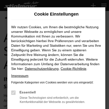
Zum
Hauptinhalt
Cookie Einstellungen
springen
Startseite
Schwabach
Audi
Audi A1 für Schwabach Top-Angebote
Wir nutzen Cookies, um Ihnen die bestmögliche Nutzung
Audi A1 für
unserer Webseite zu ermöglichen und unsere
Kommunikation mit Ihnen zu verbessern. Wir
berücksichtigen hierbei Ihre Präferenzen und verarbeiten
Schwabach Top-
Daten für Marketing und Statistiken nur, wenn Sie uns Ihre
Einwilligung geben. Wenn Sie zu einem späteren
Zeitpunkt Ihre Meinung ändern, können Sie die
Angebote
Einwilligung jederzeit für die Zukunft widerrufen. Weitere
Informationen zum Umfang der Datenverarbeitung finden
Sie hier:
Datenschutzerklärung
,
Cookie-Richtlinie
.
Impressum
Ihren Audi A1 für Schwabach erhalten
Folgende Kategorien von Cookies werden von uns eingesetzt:
Sie im Autohaus Stiglmayr
Essentiell
Herzlich willkommen bei Autohaus Stiglmayr – Ihre erste
Diese Technologien sind erforderlich, um die
Anlaufstelle für exzellente Audi A1 Fahrzeuge für Schwabach
Kernfunktionalität der Webseite zu gewährleisten.
und Umgebung! Unser renommiertes Autohaus ist stolz