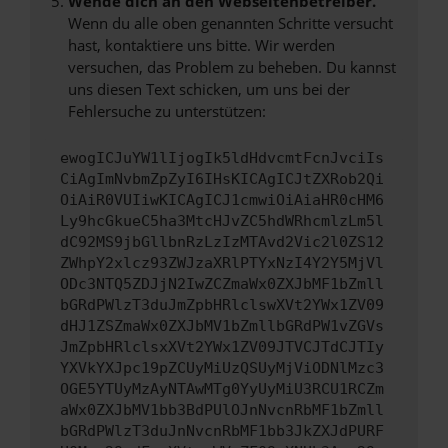
Wende dich an den Webseitenbetreiber.
Wenn du alle oben genannten Schritte versucht
hast, kontaktiere uns bitte. Wir werden
versuchen, das Problem zu beheben. Du kannst
uns diesen Text schicken, um uns bei der
Fehlersuche zu unterstützen:
ewogICJuYW1lIjogIk5ldHdvcmtFcnJvciIs
CiAgImNvbmZpZyI6IHsKICAgICJtZXRob2Qi
OiAiR0VUIiwKICAgICJ1cmwiOiAiaHR0cHM6
Ly9hcGkueC5ha3MtcHJvZC5hdWRhcmlzLm5l
dC92MS9jbGllbnRzLzIzMTAvd2Vic2l0ZS12
ZWhpY2xlcz93ZWJzaXRlPTYxNzI4Y2Y5MjVl
ODc3NTQ5ZDJjN2IwZCZmaWx0ZXJbMF1bZmll
bGRdPWlzT3duJmZpbHRlclswXVt2YWx1ZV09
dHJ1ZSZmaWx0ZXJbMV1bZmllbGRdPW1vZGVs
JmZpbHRlclsxXVt2YWx1ZV09JTVCJTdCJTIy
YXVkYXJpc19pZCUyMiUzQSUyMjViODNlMzc3
OGE5YTUyMzAyNTAwMTg0YyUyMiU3RCU1RCZm
aWx0ZXJbMV1bb3BdPUlOJnNvcnRbMF1bZmll
bGRdPWlzT3duJnNvcnRbMF1bb3JkZXJdPURF