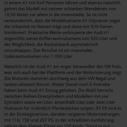
in einem A1 mit fünf Personen fahren und ebenso natürlich
gehört das Modell mit seinem schlanken Wendekreis von
10,50 Meter vor allem in die Innenstädte. So ist nicht
verwunderlich, dass die Modellvariante A1 Citycarver sogar
die Urbanität im Namen trägt und diese mit SUV-Genen
kombiniert. Praktische Werte verkörperte der Audi A1
angesichts seines Kofferraumvolumens von 335 Liter und
der Möglichkeit, die Rücksitzbank asymmetrisch
umzuklappen. Das Resultat ist ein maximales
Laderaumvolumen von 1.090 Liter.
Natürlich ist der Audi A1 ein enger Verwandter des VW Polo,
was sich auch bei der Plattform und der Motorisierung zeigt.
Die Motoren stammen durchweg aus dem VW-Regal und
tanken allesamt Benzin. Weder Diesel noch E-Antriebe
haben beim Audi A1 Einzug gehalten. Die Wahl herrscht
zwischen Reihen-Dreizylindern und Modellen mit vier
Zylindern sowie ein Liter, eineinhalb Liter oder zwei Liter
Hubraum für ordentlich Pferdestärken sorgen. 95 PS sind es
in der Einstiegsversion, darüber rangieren Motorisierungen
mit 110, 150 und 207 PS. In der schnellsten Ausführung
gelingt dem kleinen Flitzer ein 100 km/h- Sprint in nur