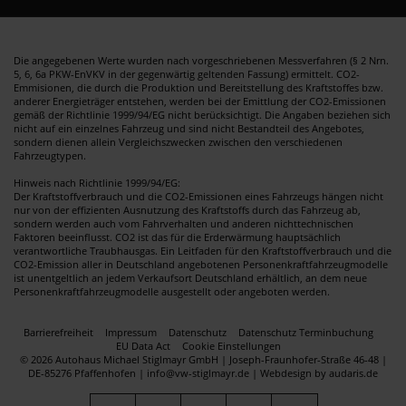
Die angegebenen Werte wurden nach vorgeschriebenen Messverfahren (§ 2 Nrn.
5, 6, 6a PKW-EnVKV in der gegenwärtig geltenden Fassung) ermittelt. CO2-
Emmisionen, die durch die Produktion und Bereitstellung des Kraftstoffes bzw.
anderer Energieträger entstehen, werden bei der Emittlung der CO2-Emissionen
gemäß der Richtlinie 1999/94/EG nicht berücksichtigt. Die Angaben beziehen sich
nicht auf ein einzelnes Fahrzeug und sind nicht Bestandteil des Angebotes,
sondern dienen allein Vergleichszwecken zwischen den verschiedenen
Fahrzeugtypen.
Hinweis nach Richtlinie 1999/94/EG:
Der Kraftstoffverbrauch und die CO2-Emissionen eines Fahrzeugs hängen nicht
nur von der effizienten Ausnutzung des Kraftstoffs durch das Fahrzeug ab,
sondern werden auch vom Fahrverhalten und anderen nichttechnischen
Faktoren beeinflusst. CO2 ist das für die Erderwärmung hauptsächlich
verantwortliche Traubhausgas. Ein Leitfaden für den Kraftstoffverbrauch und die
CO2-Emission aller in Deutschland angebotenen Personenkraftfahrzeugmodelle
ist unentgeltlich an jedem Verkaufsort Deutschland erhältlich, an dem neue
Personenkraftfahrzeugmodelle ausgestellt oder angeboten werden.
Barrierefreiheit
Impressum
Datenschutz
Datenschutz Terminbuchung
EU Data Act
Cookie Einstellungen
© 2026 Autohaus Michael Stiglmayr GmbH | Joseph-Fraunhofer-Straße 46-48 |
DE-85276 Pfaffenhofen | info@vw-stiglmayr.de |
Webdesign by audaris.de