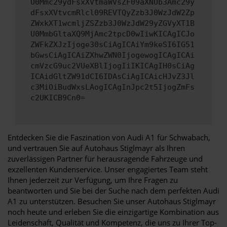
U0Mmc29ydFsxXVtmaWVsZF09aXNUb3Amc29y
dFsxXVtvcmRlcl09REVTQyZzb3J0WzJdW2Zp
ZWxkXT1wcmljZSZzb3J0WzJdW29yZGVyXT1B
U0MmbGltaXQ9MjAmc2tpcD0wIiwKICAgICJo
ZWFkZXJzIjoge30sCiAgICAiYm9keSI6IG51
bGwsCiAgICAiZXhwZWN0IjogewogICAgICAi
cmVzcG9uc2VUeXBlIjogIiIKICAgIH0sCiAg
ICAidGltZW91dCI6IDAsCiAgICAicHJvZ3Jl
c3MiOiBudWxsLAogICAgInJpc2t5IjogZmFs
c2UKICB9Cn0=
Entdecken Sie die Faszination von Audi A1 für Schwabach,
und vertrauen Sie auf Autohaus Stiglmayr als Ihren
zuverlässigen Partner für herausragende Fahrzeuge und
exzellenten Kundenservice. Unser engagiertes Team steht
Ihnen jederzeit zur Verfügung, um Ihre Fragen zu
beantworten und Sie bei der Suche nach dem perfekten Audi
A1 zu unterstützen. Besuchen Sie unser Autohaus Stiglmayr
noch heute und erleben Sie die einzigartige Kombination aus
Leidenschaft, Qualität und Kompetenz, die uns zu Ihrer Top-