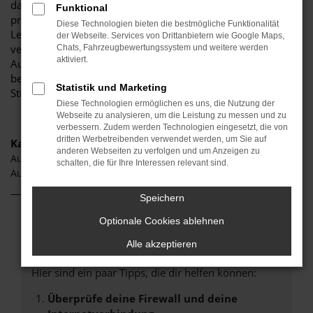
darauf, Ihnen eine herausragende Auswahl an Audi A1 zu
Funktional
präsentieren, die höchste Standards in Sachen Qualität und
Diese Technologien bieten die bestmögliche Funktionalität
Leistung erfüllen. Wir sind seit Jahren Ihr
der Webseite. Services von Drittanbietern wie Google Maps,
vertrauenswürdiger Partner, wenn es um erstklassige
Chats, Fahrzeugbewertungssystem und weitere werden
aktiviert.
Automobile geht. Erfahren Sie mehr über unsere
beeindruckende Audi A1 Flotte und warum Autohaus
Statistik und Marketing
Stiglmayr die bevorzugte Adresse für Audi A1 Liebhaber ist.
Diese Technologien ermöglichen es uns, die Nutzung der
Webseite zu analysieren, um die Leistung zu messen und zu
verbessern. Zudem werden Technologien eingesetzt, die von
dritten Werbetreibenden verwendet werden, um Sie auf
Kategorie
anderen Webseiten zu verfolgen und um Anzeigen zu
Audi A1 Schwabach
schalten, die für Ihre Interessen relevant sind.
Audi A1 Gebrauchtwagen Schwabach
Speichern
Optionale Cookies ablehnen
Fehler: Network Error
Alle akzeptieren
Beim Laden ist ein Fehler aufgetreten.
Hier sind ein paar Tipps, die dir helfen können:
Überprüfe deine Firewall und deine