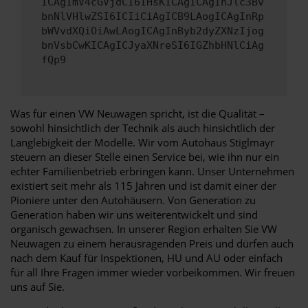
ICAgImV4cGVjdCI6IHsKICAgICAgInJlc3Bv
bnNlVHlwZSI6ICIiCiAgICB9LAogICAgInRp
bWVvdXQiOiAwLAogICAgInByb2dyZXNzIjog
bnVsbCwKICAgICJyaXNreSI6IGZhbHNlCiAg
fQp9
Was für einen VW Neuwagen spricht, ist die Qualität –
sowohl hinsichtlich der Technik als auch hinsichtlich der
Langlebigkeit der Modelle. Wir vom Autohaus Stiglmayr
steuern an dieser Stelle einen Service bei, wie ihn nur ein
echter Familienbetrieb erbringen kann. Unser Unternehmen
existiert seit mehr als 115 Jahren und ist damit einer der
Pioniere unter den Autohäusern. Von Generation zu
Generation haben wir uns weiterentwickelt und sind
organisch gewachsen. In unserer Region erhalten Sie VW
Neuwagen zu einem herausragenden Preis und dürfen auch
nach dem Kauf für Inspektionen, HU und AU oder einfach
für all Ihre Fragen immer wieder vorbeikommen. Wir freuen
uns auf Sie.