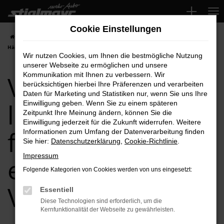
Zum
Hauptinhalt
Cookie Einstellungen
springen
Startseite
VW
VW Neuwagen leasen, finanzieren einfach bei Ihrem VW
Händler
Wir nutzen Cookies, um Ihnen die bestmögliche Nutzung
unserer Webseite zu ermöglichen und unsere
VW Neuwagen
Kommunikation mit Ihnen zu verbessern. Wir
berücksichtigen hierbei Ihre Präferenzen und verarbeiten
Daten für Marketing und Statistiken nur, wenn Sie uns Ihre
leasen,
Einwilligung geben. Wenn Sie zu einem späteren
Zeitpunkt Ihre Meinung ändern, können Sie die
Einwilligung jederzeit für die Zukunft widerrufen. Weitere
finanzieren
Informationen zum Umfang der Datenverarbeitung finden
Sie hier:
Datenschutzerklärung
,
Cookie-Richtlinie
.
Impressum
einfach bei Ihrem
Folgende Kategorien von Cookies werden von uns eingesetzt:
VW Händler
Essentiell
Diese Technologien sind erforderlich, um die
Kernfunktionalität der Webseite zu gewährleisten.