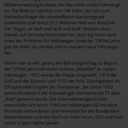
Militärverwaltung kurbelte den Bau eines zivilen Fahrzeugs
an. Die Rede ist natürlich vom VW Käfer, der sich zum
Verkaufsschlager der unmittelbaren Nachkriegszeit
entwickelte und stolze 21,5 Millionen Mal vom Band lief.
Der Slogan „er läuft und läuft und läuft“ deutete schon
damals auf die hohe Kontinuität hin, doch lag hierin auch
eines der Probleme für Volkswagen. Ende der 1960er Jahre
galt der Käfer als veraltet und es mussten neue Fahrzeuge
her.
Wenn man so will, gelang der Befreiungsschlag zu Beginn
der 1970er Jahre mit einem echtem „Kleeblatt“ an neuen
Fahrzeugen. 1972 wurde der Passat vorgestellt, 1974 der
Golf und der Scirocco und 1975 der Polo. Durchgehend als
Erfolgsmodell fungiert der Transporter, der schon 1950
seinen Einstand in der Autowelt gab und seinerzeit T1 alias
„Bulli“ genannt wurde. Die Unternehmensgeschichte
entwickelte sich schon 1960 zur Volkswagen AG mit einer
bis heute vorhandenen Sperrminorität für das Bundesland
Niedersachsen und den Kauf von Auto Union, NSU und Audi
schon in den 1960er Jahren.