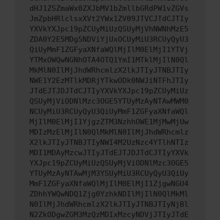
dHJ1ZSZmaWx0ZXJbMV1bZmllbGRdPW1vZGVs
JmZpbHRlclsxXVt2YWx1ZV09JTVCJTdCJTIy
YXVkYXJpc19pZCUyMiUzQSUyMjVhNWNhMzE5
ZDA0Y2E5MDg5NDViYjUxOCUyMiU3RCUyQyU3
QiUyMmF1ZGFyaXNfaWQlMjIlM0ElMjI1YTVj
YTMxOWQwNGNhOTA4OTQ1YmI1MTklMjIlN0Ql
MkMlN0IlMjJhdWRhcmlzX2lkJTIyJTNBJTIy
NWE1Y2EzMTlkMDRjYTkwODk0NWJiNTFhJTIy
JTdEJTJDJTdCJTIyYXVkYXJpc19pZCUyMiUz
QSUyMjViODNlMzc3OGE5YTUyMzAyNTAwMWM0
NCUyMiU3RCUyQyU3QiUyMmF1ZGFyaXNfaWQl
MjIlM0ElMjI1YjgzZTM3NzhhOWE1MjMwMjUw
MDIzMzElMjIlN0QlMkMlN0IlMjJhdWRhcmlz
X2lkJTIyJTNBJTIyNWI4M2UzNzc4YTlhNTIz
MDI1MDAyMzcwJTIyJTdEJTJDJTdCJTIyYXVk
YXJpc19pZCUyMiUzQSUyMjViODNlMzc3OGE5
YTUyMzAyNTAwMjM3YSUyMiU3RCUyQyU3QiUy
MmF1ZGFyaXNfaWQlMjIlM0ElMjI1ZjgwNGU4
ZDhhYWQwNDQ1Zjg0YzhkNDIlMjIlN0QlMkMl
N0IlMjJhdWRhcmlzX2lkJTIyJTNBJTIyNjBl
N2ZkODgwZGM3MzQzMDIxMzcyNDVjJTIyJTdE