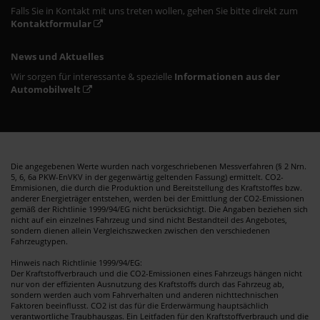
Falls Sie in Kontakt mit uns treten wollen, gehen Sie bitte direkt zum
Kontaktformular
News und Aktuelles
Wir sorgen für interessante & spezielle
Informationen aus der
Automobilwelt
Die angegebenen Werte wurden nach vorgeschriebenen Messverfahren (§ 2 Nrn.
5, 6, 6a PKW-EnVKV in der gegenwärtig geltenden Fassung) ermittelt. CO2-
Emmisionen, die durch die Produktion und Bereitstellung des Kraftstoffes bzw.
anderer Energieträger entstehen, werden bei der Emittlung der CO2-Emissionen
gemäß der Richtlinie 1999/94/EG nicht berücksichtigt. Die Angaben beziehen sich
nicht auf ein einzelnes Fahrzeug und sind nicht Bestandteil des Angebotes,
sondern dienen allein Vergleichszwecken zwischen den verschiedenen
Fahrzeugtypen.
Hinweis nach Richtlinie 1999/94/EG:
Der Kraftstoffverbrauch und die CO2-Emissionen eines Fahrzeugs hängen nicht
nur von der effizienten Ausnutzung des Kraftstoffs durch das Fahrzeug ab,
sondern werden auch vom Fahrverhalten und anderen nichttechnischen
Faktoren beeinflusst. CO2 ist das für die Erderwärmung hauptsächlich
verantwortliche Traubhausgas. Ein Leitfaden für den Kraftstoffverbrauch und die