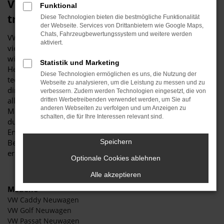
VW Neuwagen – neues Fahrzeug,
Funktional
traditionsreiches Autohaus
Diese Technologien bieten die bestmögliche Funktionalität
der Webseite. Services von Drittanbietern wie Google Maps,
Chats, Fahrzeugbewertungssystem und weitere werden
VW Neuwagen haben wir im Autohaus Stiglmayr bereits seit
aktiviert.
vielen Jahrzehnten im Programm. Wenn man so will, sehen
wir die einzelnen Generationen bei diesem erstklassigen
Statistik und Marketing
Hersteller kommen und gehen und wissen genau um deren
Diese Technologien ermöglichen es uns, die Nutzung der
technische Exzellenz. Fakt ist, dass kein VW Neuwagen den
Webseite zu analysieren, um die Leistung zu messen und zu
direkten Vergleich mit dem Wettbewerb scheuen muss. Vor
verbessern. Zudem werden Technologien eingesetzt, die von
allem hinsichtlich der Technik und Assistenten fahren die
dritten Werbetreibenden verwendet werden, um Sie auf
anderen Webseiten zu verfolgen und um Anzeigen zu
Modelle in der ersten Liga und überraschen immer wieder
schalten, die für Ihre Interessen relevant sind.
durch Ihre Vielfalt. Kurz gesagt: VW Neuwagen sind bis zu
Ende gedacht und ausgereift, was wir Ihnen gerne bei einem
Besuch vor Ort vorführen und anhand zahlreicher Beispiele
Speichern
erläutern.
Optionale Cookies ablehnen
Alle akzeptieren
Modelle
VW Caddy Neuwagen
VW Golf Neuwagen
VW Passat Neuwagen