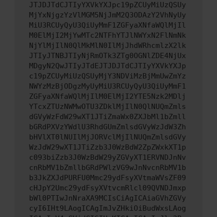
JTJDJTdCJTIyYXVkYXJpc19pZCUyMiUzQSUy
MjYxNjgzYzVlMGM5NjJmM2Q3ODAzY2VhNyUy
MiU3RCUyQyU3QiUyMmF1ZGFyaXNfaWQlMjIl
M0ElMjI2MjYwMTc2NTFhYTJlNWYxN2FlNmNk
NjYlMjIlN0QlMkMlN0IlMjJhdWRhcmlzX2lk
JTIyJTNBJTIyNjRmOTk3ZTg0OGNlZDE4NjUx
MDgyN2QwJTIyJTdEJTJDJTdCJTIyYXVkYXJp
c19pZCUyMiUzQSUyMjY3NDViMzBjMmUwZmYz
NWYzMzBjODgzMyUyMiU3RCUyQyU3QiUyMmF1
ZGFyaXNfaWQlMjIlM0ElMjI2YTE5Nzk2MDlj
YTcxZTUzNWMwOTU3ZDklMjIlN0QlNUQmZmls
dGVyWzFdW29wXT1JTiZmaWx0ZXJbMl1bZmll
bGRdPXVzYWdlU3RhdGUmZmlsdGVyWzJdW3Zh
bHVlXT0lNUIlMjJORVclMjIlNUQmZmlsdGVy
WzJdW29wXT1JTiZzb3J0WzBdW2ZpZWxkXT1p
c093biZzb3J0WzBdW29yZGVyXT1ERVNDJnNv
cnRbMV1bZmllbGRdPWlzVG9wJnNvcnRbMV1b
b3JkZXJdPURFU0Mmc29ydFsyXVtmaWVsZF09
cHJpY2Umc29ydFsyXVtvcmRlcl09QVNDJmxp
bWl0PTIwJnNraXA9MCIsCiAgICAiaGVhZGVy
cyI6IHt9LAogICAgImJvZHkiOiBudWxsLAog