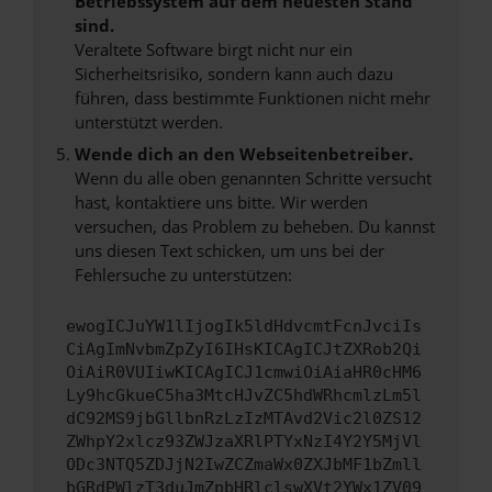
Betriebssystem auf dem neuesten Stand
sind.
Veraltete Software birgt nicht nur ein
Sicherheitsrisiko, sondern kann auch dazu
führen, dass bestimmte Funktionen nicht mehr
unterstützt werden.
Wende dich an den Webseitenbetreiber.
Wenn du alle oben genannten Schritte versucht
hast, kontaktiere uns bitte. Wir werden
versuchen, das Problem zu beheben. Du kannst
uns diesen Text schicken, um uns bei der
Fehlersuche zu unterstützen:
ewogICJuYW1lIjogIk5ldHdvcmtFcnJvciIs
CiAgImNvbmZpZyI6IHsKICAgICJtZXRob2Qi
OiAiR0VUIiwKICAgICJ1cmwiOiAiaHR0cHM6
Ly9hcGkueC5ha3MtcHJvZC5hdWRhcmlzLm5l
dC92MS9jbGllbnRzLzIzMTAvd2Vic2l0ZS12
ZWhpY2xlcz93ZWJzaXRlPTYxNzI4Y2Y5MjVl
ODc3NTQ5ZDJjN2IwZCZmaWx0ZXJbMF1bZmll
bGRdPWlzT3duJmZpbHRlclswXVt2YWx1ZV09