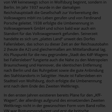
von VW keineswegs schon in Wolfsburg beginnt, sondern in
Berlin. Im Jahr 1937 wurde in der damaligen
Reichshauptstadt die Gesellschaft zur Vorbereitung des
Volkswagens mbH ins Leben gerufen und von Ferdinand
Porsche geleitet. 1938 erfolgte die Umbenennung in
Volkswagenwerk GmbH und schon bald war auch ein
Standort für das Volkswagenwerk gefunden. Seinerzeit
handelte es sich um „plattes Land“ unweit des Dorfes
Fallersleben, das schon zu dieser Zeit an der Reichsautobahn
2 (heute die A2) und gleichermaßen am Mittellandkanal lag.
Als Pluspunkt für die neu gegründete „Stadt des KdF-Wagens
bei Fallersleben“ fungierte auch die Nähe zu den Metropolen
Braunschweig und Hannover, die identischen Entfernung
nach Berlin und das Ruhrgebiet sowie die gute Anbindung
des Stahlstandorts in Salzgitter. Heute ist Fallersleben ein
Stadtteil von Wolfsburg, doch erfolgte die Umbenennung
erst nach dem Ende des Zweiten Weltkriegs.
In den ersten Jahren existieren bereits Pläne für den „KfF-
Wagen“, der allerdings aufgrund des einsetzenden Zweiten
Weltkriegs nicht in der gewünschten Form vom Band rollte.
VW war Rüstungsproduzent und erst die britische