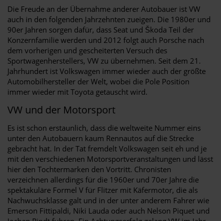
Die Freude an der Übernahme anderer Autobauer ist VW
auch in den folgenden Jahrzehnten zueigen. Die 1980er und
90er Jahren sorgen dafür, dass Seat und Škoda Teil der
Konzernfamilie werden und 2012 folgt auch Porsche nach
dem vorherigen und gescheiterten Versuch des
Sportwagenherstellers, VW zu übernehmen. Seit dem 21.
Jahrhundert ist Volkswagen immer wieder auch der größte
Automobilhersteller der Welt, wobei die Pole Position
immer wieder mit Toyota getauscht wird.
VW und der Motorsport
Es ist schon erstaunlich, dass die weltweite Nummer eins
unter den Autobauern kaum Rennautos auf die Strecke
gebracht hat. In der Tat fremdelt Volkswagen seit eh und je
mit den verschiedenen Motorsportveranstaltungen und lässt
hier den Tochtermarken den Vortritt. Chronisten
verzeichnen allerdings für die 1960er und 70er Jahre die
spektakuläre Formel V für Flitzer mit Käfermotor, die als
Nachwuchsklasse galt und in der unter anderem Fahrer wie
Emerson Fittipaldi, Niki Lauda oder auch Nelson Piquet und
Jochen Rindt fuhren. Ein Achtungserfolg gelang VW im Jahr