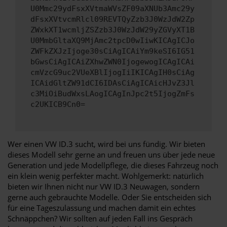
U0Mmc29ydFsxXVtmaWVsZF09aXNUb3Amc29y
dFsxXVtvcmRlcl09REVTQyZzb3J0WzJdW2Zp
ZWxkXT1wcmljZSZzb3J0WzJdW29yZGVyXT1B
U0MmbGltaXQ9MjAmc2tpcD0wIiwKICAgICJo
ZWFkZXJzIjoge30sCiAgICAiYm9keSI6IG51
bGwsCiAgICAiZXhwZWN0IjogewogICAgICAi
cmVzcG9uc2VUeXBlIjogIiIKICAgIH0sCiAg
ICAidGltZW91dCI6IDAsCiAgICAicHJvZ3Jl
c3MiOiBudWxsLAogICAgInJpc2t5IjogZmFs
c2UKICB9Cn0=
Wer einen VW ID.3 sucht, wird bei uns fündig. Wir bieten
dieses Modell sehr gerne an und freuen uns über jede neue
Generation und jede Modellpflege, die dieses Fahrzeug noch
ein klein wenig perfekter macht. Wohlgemerkt: natürlich
bieten wir Ihnen nicht nur VW ID.3 Neuwagen, sondern
gerne auch gebrauchte Modelle. Oder Sie entscheiden sich
für eine Tageszulassung und machen damit ein echtes
Schnäppchen? Wir sollten auf jeden Fall ins Gespräch