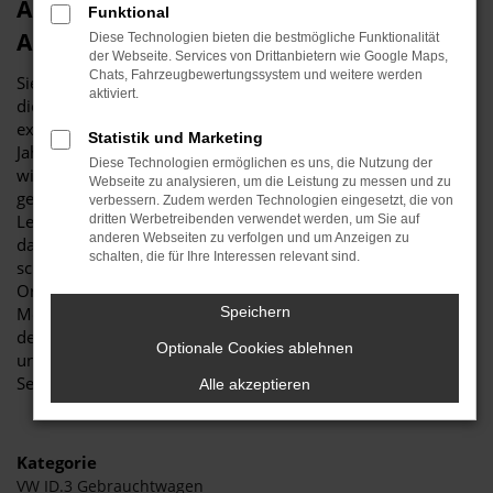
Autohaus Stiglmayr – Ihr kompetenter
Funktional
Ansprechpartner für den VW ID.3
Diese Technologien bieten die bestmögliche Funktionalität
der Webseite. Services von Drittanbietern wie Google Maps,
Chats, Fahrzeugbewertungssystem und weitere werden
Sie wünschen sich einen VW ID.3? Dann können wir Sie zu
aktiviert.
dieser Wahl nur beglückwünschen? Das Autohaus Stiglmayr
existiert seit mehr als 115 Jahren und ist seit vielen
Statistik und Marketing
Jahrzehnten ein enger Partner von VW, wenn es um Modelle
Diese Technologien ermöglichen es uns, die Nutzung der
wie den ID.3 und all die anderen spannenden Fahrzeuge
Webseite zu analysieren, um die Leistung zu messen und zu
geht. Wir lieben, was wir tun und gehen mit viel
verbessern. Zudem werden Technologien eingesetzt, die von
Leidenschaft ans Werk. Zugegeben: bei einem VW ID.3 fällt
dritten Werbetreibenden verwendet werden, um Sie auf
anderen Webseiten zu verfolgen und um Anzeigen zu
das auch nicht schwer, denn dieses Fahrzeug begeistert
schalten, die für Ihre Interessen relevant sind.
schon auf den ersten Blick. Gerne lassen wir Sie bei uns vor
Ort einsteigen und informieren Sie über die zahlreichen
Möglichkeiten hinsichtlich der Ausstattung, der Extras und
Speichern
der Motorisierung. Freuen Sie sich auf Ihren Besuch in
Optionale Cookies ablehnen
unserem traditionsreichen Familienbetrieb und einen
Service, der Sie in den Mittelpunkt stellt.
Alle akzeptieren
Kategorie
VW ID.3 Gebrauchtwagen