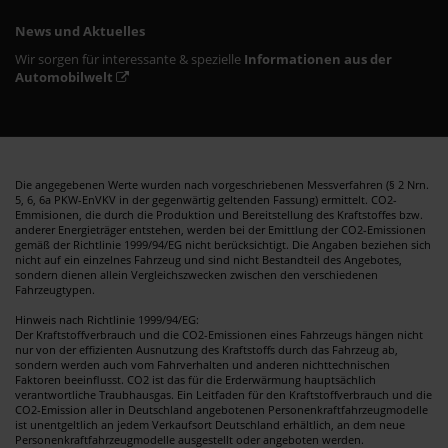
News und Aktuelles
Wir sorgen für interessante & spezielle
Informationen aus der
Automobilwelt
Die angegebenen Werte wurden nach vorgeschriebenen Messverfahren (§ 2 Nrn.
5, 6, 6a PKW-EnVKV in der gegenwärtig geltenden Fassung) ermittelt. CO2-
Emmisionen, die durch die Produktion und Bereitstellung des Kraftstoffes bzw.
anderer Energieträger entstehen, werden bei der Emittlung der CO2-Emissionen
gemäß der Richtlinie 1999/94/EG nicht berücksichtigt. Die Angaben beziehen sich
nicht auf ein einzelnes Fahrzeug und sind nicht Bestandteil des Angebotes,
sondern dienen allein Vergleichszwecken zwischen den verschiedenen
Fahrzeugtypen.
Hinweis nach Richtlinie 1999/94/EG:
Der Kraftstoffverbrauch und die CO2-Emissionen eines Fahrzeugs hängen nicht
nur von der effizienten Ausnutzung des Kraftstoffs durch das Fahrzeug ab,
sondern werden auch vom Fahrverhalten und anderen nichttechnischen
Faktoren beeinflusst. CO2 ist das für die Erderwärmung hauptsächlich
verantwortliche Traubhausgas. Ein Leitfaden für den Kraftstoffverbrauch und die
CO2-Emission aller in Deutschland angebotenen Personenkraftfahrzeugmodelle
ist unentgeltlich an jedem Verkaufsort Deutschland erhältlich, an dem neue
Personenkraftfahrzeugmodelle ausgestellt oder angeboten werden.