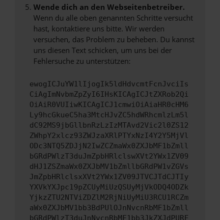
Wende dich an den Webseitenbetreiber.
Wenn du alle oben genannten Schritte versucht
hast, kontaktiere uns bitte. Wir werden
versuchen, das Problem zu beheben. Du kannst
uns diesen Text schicken, um uns bei der
Fehlersuche zu unterstützen:
ewogICJuYW1lIjogIk5ldHdvcmtFcnJvciIs
CiAgImNvbmZpZyI6IHsKICAgICJtZXRob2Qi
OiAiR0VUIiwKICAgICJ1cmwiOiAiaHR0cHM6
Ly9hcGkueC5ha3MtcHJvZC5hdWRhcmlzLm5l
dC92MS9jbGllbnRzLzIzMTAvd2Vic2l0ZS12
ZWhpY2xlcz93ZWJzaXRlPTYxNzI4Y2Y5MjVl
ODc3NTQ5ZDJjN2IwZCZmaWx0ZXJbMF1bZmll
bGRdPWlzT3duJmZpbHRlclswXVt2YWx1ZV09
dHJ1ZSZmaWx0ZXJbMV1bZmllbGRdPW1vZGVs
JmZpbHRlclsxXVt2YWx1ZV09JTVCJTdCJTIy
YXVkYXJpc19pZCUyMiUzQSUyMjVkODQ4ODZk
YjkzZTU2NTViZDZlM2RjNiUyMiU3RCU1RCZm
aWx0ZXJbMV1bb3BdPUlOJnNvcnRbMF1bZmll
bGRdPWlzT3duJnNvcnRbMF1bb3JkZXJdPURF