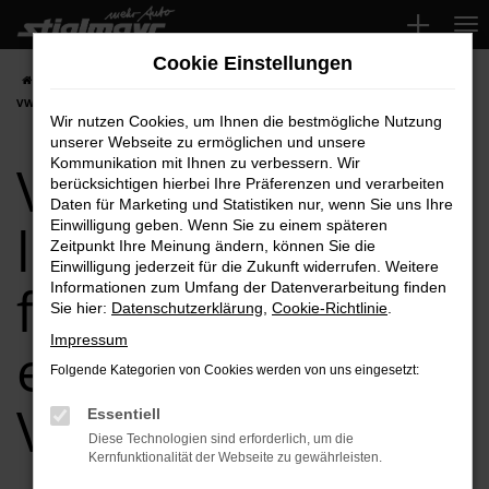
Zum
Hauptinhalt
Cookie Einstellungen
springen
Startseite
VW
VW ID.3 kaufen, leasen, finanzieren einfach bei Ihrem
VW Händler
Wir nutzen Cookies, um Ihnen die bestmögliche Nutzung
unserer Webseite zu ermöglichen und unsere
VW ID.3 kaufen,
Kommunikation mit Ihnen zu verbessern. Wir
berücksichtigen hierbei Ihre Präferenzen und verarbeiten
Daten für Marketing und Statistiken nur, wenn Sie uns Ihre
leasen,
Einwilligung geben. Wenn Sie zu einem späteren
Zeitpunkt Ihre Meinung ändern, können Sie die
Einwilligung jederzeit für die Zukunft widerrufen. Weitere
finanzieren
Informationen zum Umfang der Datenverarbeitung finden
Sie hier:
Datenschutzerklärung
,
Cookie-Richtlinie
.
Impressum
einfach bei Ihrem
Folgende Kategorien von Cookies werden von uns eingesetzt:
VW Händler
Essentiell
Diese Technologien sind erforderlich, um die
Kernfunktionalität der Webseite zu gewährleisten.